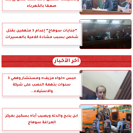
صعقا بالكهرباء
”جنايات سوهاج” إعدام 3 متهمين بقتل
شخص بسبب مشادة كلامية بالعسيرات
آخر الأخبار
حبس «لواء مزيف» ومستشار وهمي 3
سنوات بتهمة النصب على شركة
والاستيلاء...
ابن يذبح والدته ويصيب أباه بسكين بمركز
المراغة سوهاج