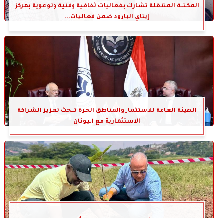
المكتبة المتنقلة تشارك بفعاليات ثقافية وفنية وتوعوية بمركز
إيتاي البارود ضمن فعاليات...
الهيئة العامة للاستثمار والمناطق الحرة تبحث تعزيز الشراكة
الاستثمارية مع اليونان