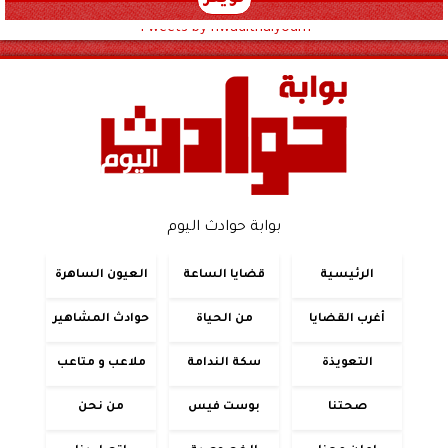
Tweets by hwadithalyoum
بوابة حوادث اليوم
الرئيسية
قضايا الساعة
العيون الساهرة
أغرب القضايا
من الحياة
حوادث المشاهير
التعويذة
سكة الندامة
ملاعب و متاعب
صحتنا
بوست فيس
من نحن