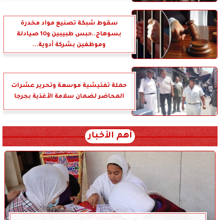
سقوط شبكة تصنيع مواد مخدرة
بسوهاج..حبس طبيبين و10 صيادلة
وموظفين بشركة أدوية...
حملة تفتيشية موسعة وتحرير عشرات
المحاضر لضمان سلامة الأغذية بجرجا
أهم الأخبار