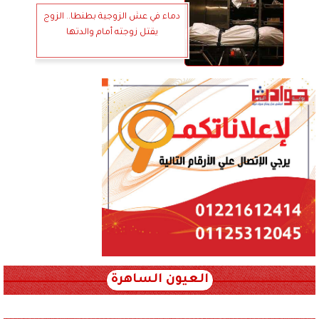
دماء في عش الزوجية بطنطا.. الزوج
يقتل زوجته أمام والدتها
العيون الساهرة
xml_json/rss/~12.xml x0n not found