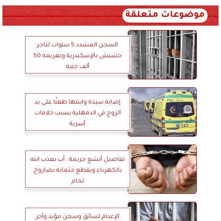
موضوعات متعلقة
السجن المشدد 5 سنوات لتاجر
حشيش بالإسكندرية وتغريمه 50
ألف جنيه
إصابة سيدة وابنتها طعنًا على يد
الزوج في الدقهلية بسبب خلافات
أسرية
تفاصيل أبشع جريمة.. أب يعذب ابنه
بالكهرباء ويقطع جثمانه بصاروخ
لحام
الإعدام لسائق وسجن مؤبد وآخر