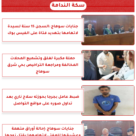
سكة الندامة
جنايات سوهاج :السجن 15 سنة لسيدة
لاتهامها بتهديد فتاة على الفيس بوك
حملة مكبرة لغلق وتشميع المحلات
المخالفة ومراجعة التراخيص بحي شرق
سوهاج
ضبط عامل بجرجا بحوزته سلاح ناري بعد
تداول صوره على مواقع التواصل
جنايات سوهاج :إحالة أوراق متهمة
وعشيقها للمفتى لاتهامهما بقتل زوجها