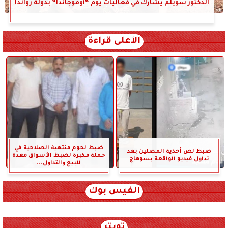
الدكتور سويلم يشارك في فعاليات يوم “أوموجاندا” بدولة رواندا
الأعلى قراءة
ضبط لحوم منتهية الصلاحية في
ضبط لص أحذية المصلين بعد
حملة مكبرة لضبط الأسواق معدة
تداول فيديو الواقعة بسوهاج
للبيع والتداول...
الفيس بوك
تويتر