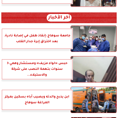
آخر الأخبار
جامعة سوهاج :إنقاذ طفل في إصابة نادرة.
بعد اختراق إبرة جدار القلب
حبس «لواء مزيف» ومستشار وهمي 3
سنوات بتهمة النصب على شركة
والاستيلاء...
ابن يذبح والدته ويصيب أباه بسكين بمركز
المراغة سوهاج