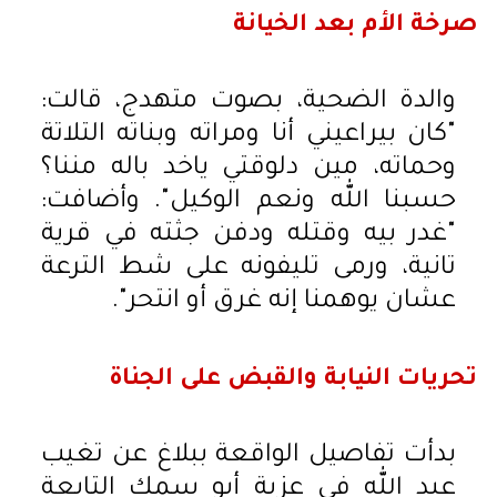
صرخة الأم بعد الخيانة
والدة الضحية، بصوت متهدج، قالت:
"كان بيراعيني أنا ومراته وبناته التلاتة
وحماته، مين دلوقتي ياخد باله مننا؟
حسبنا الله ونعم الوكيل". وأضافت:
"غدر بيه وقتله ودفن جثته في قرية
تانية، ورمى تليفونه على شط الترعة
عشان يوهمنا إنه غرق أو انتحر".
تحريات النيابة والقبض على الجناة
بدأت تفاصيل الواقعة ببلاغ عن تغيب
عبد الله في عزبة أبو سمك التابعة