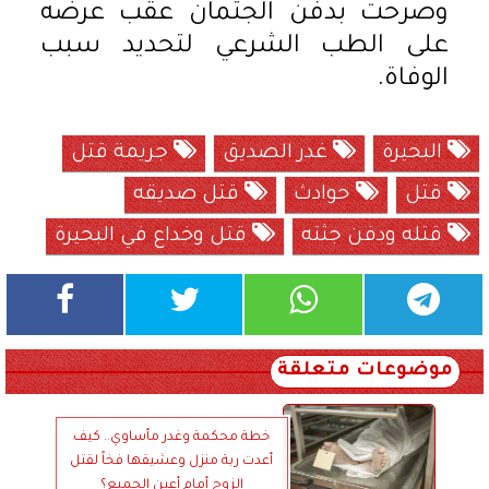
وصرحت بدفن الجثمان عقب عرضه
على الطب الشرعي لتحديد سبب
الوفاة.
البحيرة
غدر الصديق
جريمة قتل
قتل
حوادث
قتل صديقه
قتله ودفن جثته
قتل وخداع في البحيرة
موضوعات متعلقة
خطة محكمة وغدر مأساوي.. كيف
أعدت ربة منزل وعشيقها فخاً لقتل
الزوج أمام أعين الجميع؟