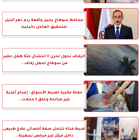
محافظ سوهاج يحيل واقعة ردم نهر النيل
للتحقيق العاجل بالبلينا
الزفاف تحول لحزن !! انتشال جثة طفل حضر
من سوهاج لحفل زفاف...
حملة مكبرة لضبط الأسواق : إعدام أغذية
غير صالحة وغلق 3 محلات...
ضبط فتاة تنتحل صفة أخصائى علاج طبيعى
داخل مركز غير مرخص بجهينة...