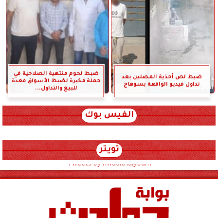
ضبط لحوم منتهية الصلاحية في
ضبط لص أحذية المصلين بعد
حملة مكبرة لضبط الأسواق معدة
تداول فيديو الواقعة بسوهاج
للبيع والتداول...
الفيس بوك
تويتر
Tweets by hwadithalyoum