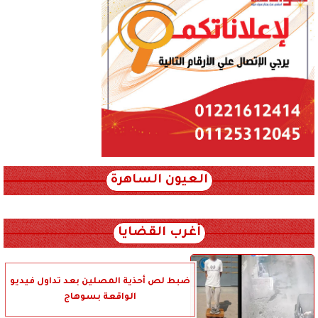
العيون الساهرة
xml_json/rss/~12.xml x0n not found
أغرب القضايا
ضبط لص أحذية المصلين بعد تداول فيديو
الواقعة بسوهاج