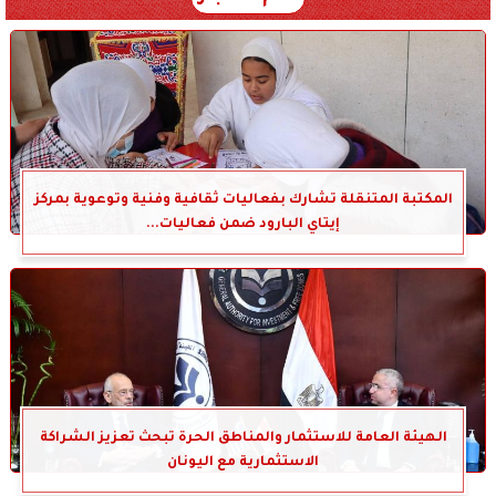
المكتبة المتنقلة تشارك بفعاليات ثقافية وفنية وتوعوية بمركز
إيتاي البارود ضمن فعاليات...
الهيئة العامة للاستثمار والمناطق الحرة تبحث تعزيز الشراكة
الاستثمارية مع اليونان