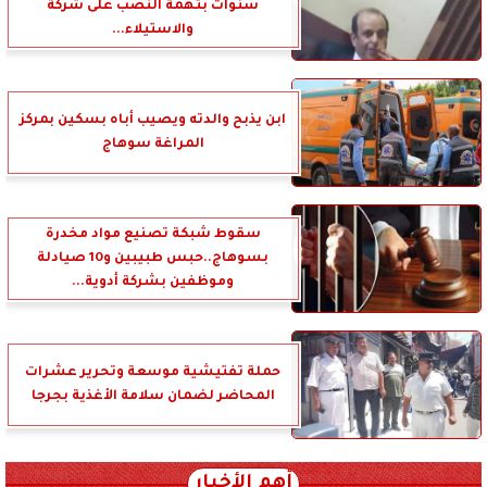
سنوات بتهمة النصب على شركة
والاستيلاء...
ابن يذبح والدته ويصيب أباه بسكين بمركز
المراغة سوهاج
سقوط شبكة تصنيع مواد مخدرة
بسوهاج..حبس طبيبين و10 صيادلة
وموظفين بشركة أدوية...
حملة تفتيشية موسعة وتحرير عشرات
المحاضر لضمان سلامة الأغذية بجرجا
أهم الأخبار