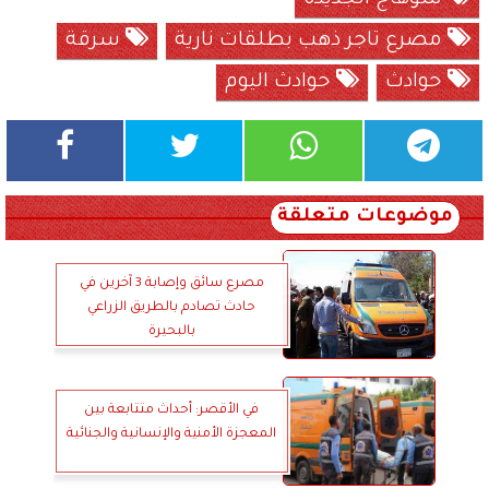
مصرع تاجر ذهب بطلقات نارية
سرقة
حوادث
حوادث اليوم
موضوعات متعلقة
مصرع سائق وإصابة 3 آخرين في
حادث تصادم بالطريق الزراعي
بالبحيرة
في الأقصر: أحداث متتابعة بين
المعجزة الأمنية والإنسانية والجنائية