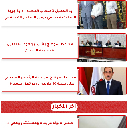
رد الجميل لأصحاب العطاء. إدارة جرجا
التعليمية تحتفي برموز التعليم المجتمعي
محافظ سوهاج يشيد بجهود العاملين
بمنظومة التقنين
محافظ سوهاج: موافقة الرئيس السيسي
على منحة 10 ملايين دولار تعزز مسيرة...
آخر الأخبار
حبس «لواء مزيف» ومستشار وهمي 3