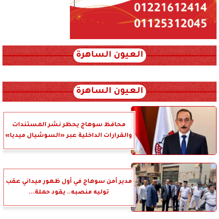
العيون الساهرة
xml_json/rss/~12.xml x0n not found
العيون الساهرة
محافظ سوهاج يحظر نشر المستندات
والقرارات الداخلية عبر «السوشيال ميديا»
مدير أمن سوهاج في أول ظهور ميداني عقب
توليه منصبه.. يقود حملة...