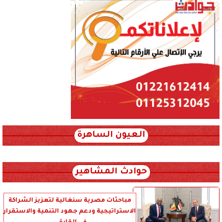
العيون الساهرة
xml_json/rss/~12.xml x0n not found
حوادث المشاهير
مباحثات مصرية سنغالية لتعزيز الشراكة
الاستراتيجية ودعم جهود التنمية والاستقرار