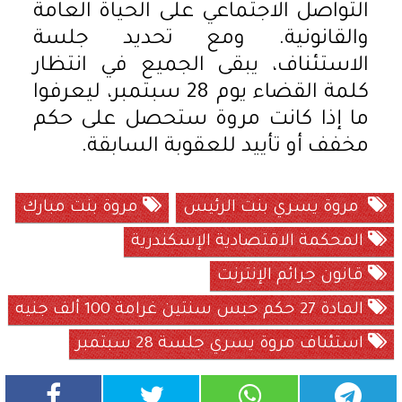
التواصل الاجتماعي على الحياة العامة
والقانونية. ومع تحديد جلسة
الاستئناف، يبقى الجميع في انتظار
كلمة القضاء يوم 28 سبتمبر، ليعرفوا
ما إذا كانت مروة ستحصل على حكم
مخفف أو تأييد للعقوبة السابقة.
مروة يسري بنت الرئيس
مروة بنت مبارك
المحكمة الاقتصادية الإسكندرية
قانون جرائم الإنترنت
المادة 27 حكم حبس سنتين غرامة 100 ألف جنيه
استئناف مروة يسري جلسة 28 سبتمبر