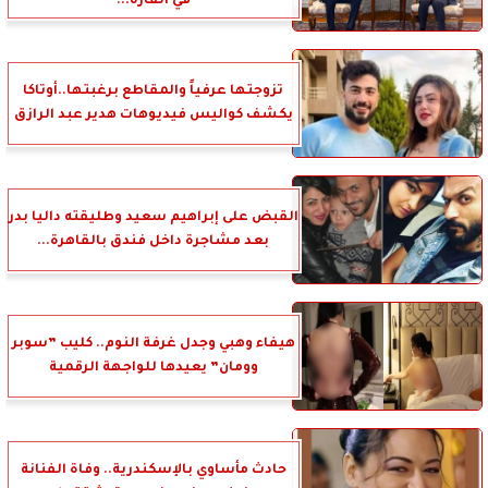
في القارة...
تزوجتها عرفياً والمقاطع برغبتها..أوتاكا
يكشف كواليس فيديوهات هدير عبد الرازق
القبض على إبراهيم سعيد وطليقته داليا بدر
بعد مشاجرة داخل فندق بالقاهرة...
هيفاء وهبي وجدل غرفة النوم.. كليب ”سوبر
وومان” يعيدها للواجهة الرقمية
حادث مأساوي بالإسكندرية.. وفاة الفنانة