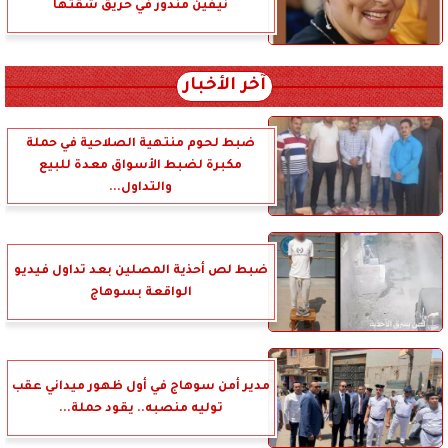
نيفين مندور في حريق شقتها
آخر الأخبار
ضبط لحوم منتهية الصلاحية في حملة
مكبرة لضبط الأسواق معدة للبيع
والتداول...
ضبط لص أحذية المصلين بعد تداول فيديو
الواقعة بسوهاج
مدير أمن سوهاج في أول ظهور ميداني عقب
توليه منصبه.. يقود حملة...