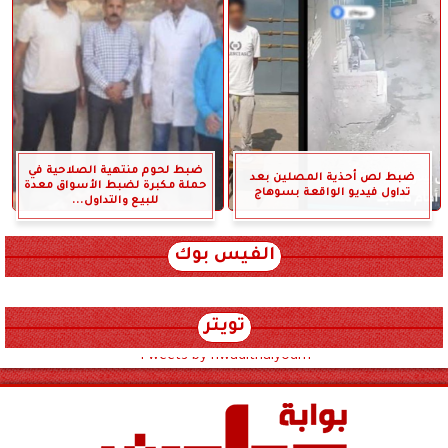
ضبط لحوم منتهية الصلاحية في
ضبط لص أحذية المصلين بعد
حملة مكبرة لضبط الأسواق معدة
تداول فيديو الواقعة بسوهاج
للبيع والتداول...
الفيس بوك
تويتر
Tweets by hwadithalyoum