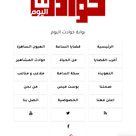
بوابة حوادث اليوم
الرئيسية
قضايا الساعة
العيون الساهرة
أغرب القضايا
من الحياة
حوادث المشاهير
التعويذة
سكة الندامة
ملاعب و متاعب
صحتنا
بوست فيس
من نحن
اعلن معنا
الخصوصية
اتصل بنا



