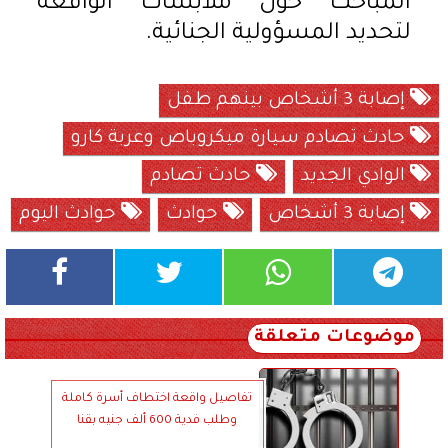
المباحث حول ملابسات الواقعة
لتحديد المسؤولية الجنائية.
إصابة 3 أشخاص بينهم طفل
حادث تصادم سيارة ميكروباص وعربة كارو
الوادي الجديد
حادث تصادم
إصابة 3 أشخاص
حوادث
حوادث اليوم
موضوعات متعلقة
تفاصيل واقعة اختطاف أسرة كاملة
وطلب فدية 600 ألف جنيه بقنا