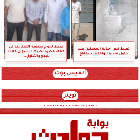
ضبط لحوم منتهية الصلاحية في
ضبط لص أحذية المصلين بعد
حملة مكبرة لضبط الأسواق معدة
تداول فيديو الواقعة بسوهاج
للبيع والتداول...
الفيس بوك
تويتر
Tweets by hwadithalyoum