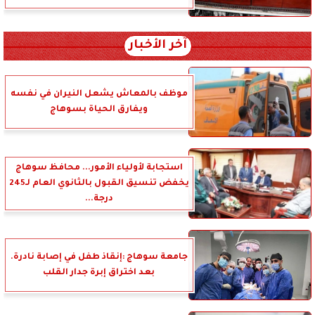
آخر الأخبار
موظف بالمعاش يشعل النيران في نفسه
ويفارق الحياة بسوهاج
استجابة لأولياء الأمور... محافظ سوهاج
يخفض تنسيق القبول بالثانوي العام لـ245
درجة...
جامعة سوهاج :إنقاذ طفل في إصابة نادرة.
بعد اختراق إبرة جدار القلب