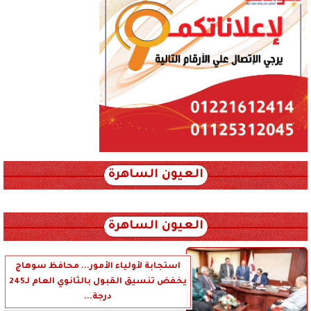
العيون الساهرة
xml_json/rss/~12.xml x0n not found
العيون الساهرة
استجابة لأولياء الأمور... محافظ سوهاج
يخفض تنسيق القبول بالثانوي العام لـ245
درجة...