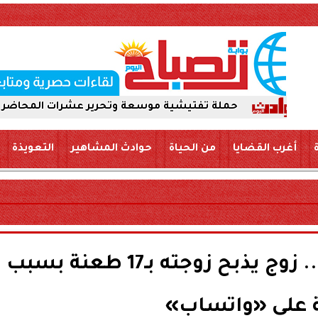
حملة تفتيشية موسعة وتحرير عشرات المحاضر لضمان سلامة الأ
أغرب القضايا
من الحياة
حوادث المشاهير
التعويذة
جريمة في عش الزوجية.. زوج يذبح زوجته بـ17 طعنة بسبب
 على «واتساب»