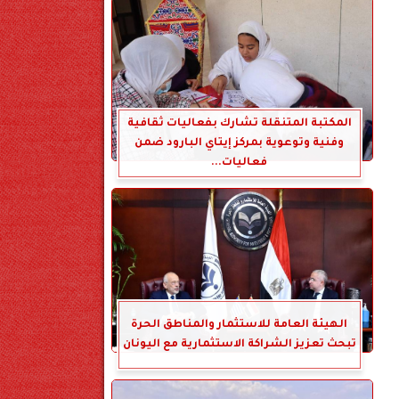
المكتبة المتنقلة تشارك بفعاليات ثقافية
وفنية وتوعوية بمركز إيتاي البارود ضمن
فعاليات...
الهيئة العامة للاستثمار والمناطق الحرة
تبحث تعزيز الشراكة الاستثمارية مع اليونان