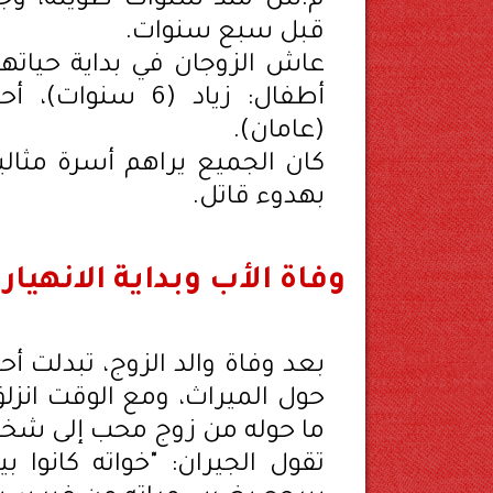
م.س منذ سنوات طويلة، وجمع
قبل سبع سنوات.
عاش الزوجان في بداية حياتهما
(عامان).
كان الجميع يراهم أسرة مثالي
بهدوء قاتل.
وفاة الأب وبداية الانهيار
بعد وفاة والد الزوج، تبدلت أ
حول الميراث، ومع الوقت انزل
ما حوله من زوج محب إلى 
تقول الجيران: "خواته كانوا