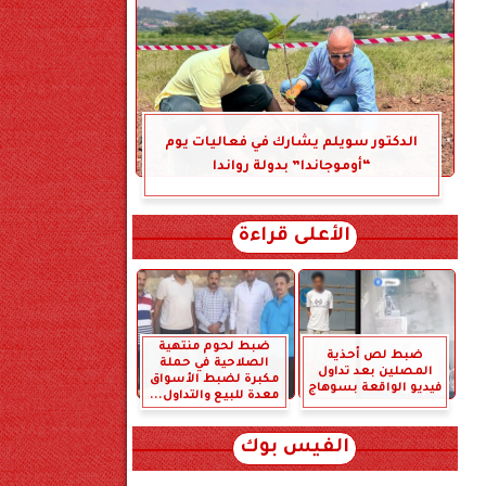
الدكتور سويلم يشارك في فعاليات يوم
“أوموجاندا” بدولة رواندا
الأعلى قراءة
ضبط لحوم منتهية
ضبط لص أحذية
الصلاحية في حملة
المصلين بعد تداول
مكبرة لضبط الأسواق
فيديو الواقعة بسوهاج
معدة للبيع والتداول...
الفيس بوك