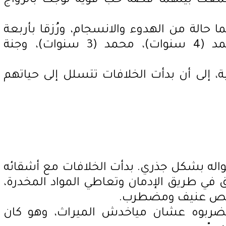
ت بينهما قصة حب قوية تُوّجت بالزواج
 حالة من الهدوء والانسجام، ورُزقا بأربعة
أطفال: زياد (6 سنوات)، أحمد (4 سنوات)، محمد (3 سنوات)، وجنة
ة، إلى أن بدأت الخلافات تتسلل إلى حياتهم
حواله بشكل جذري. بدأت الخلافات مع أشقائه
ق في طريق الإدمان وتعاطي المواد المخدرة،
شخص عنيف ومضطرب.
 بيضربوه عشان مياخدش الميراث، وهو كان