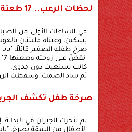
لحظات الرعب.. 17 طعنة أنهت الحياة
في الساعات الأولى من الصباح
بسكين، وعيناه مليئتان بالهوس
صرخ طفله الصغير قائلاً: "بابا
ا
كانت تستغيث دون جدوى.
ثم ساد الصمت، وسقطت الزوجة 
صرخة طفل تكشف الجري
لم يتحرك الجيران في البداية، 
الأطفال من الشقة يصرخ: "بابا 