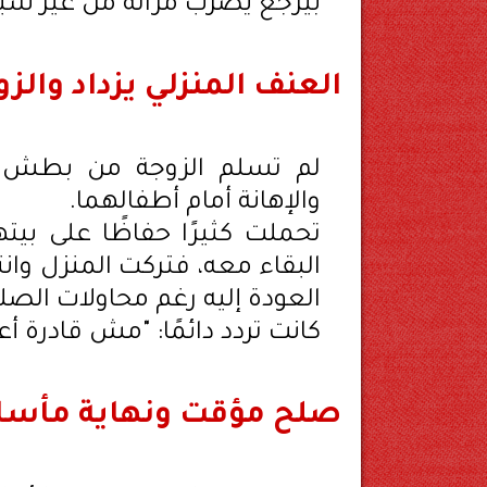
بيرجع يضرب مراته من غير سب
العنف المنزلي يزداد والزو
لم تسلم الزوجة من بطش زوج
والإهانة أمام أطفالهما.
تحملت كثيرًا حفاظًا على بيته
البقاء معه، فتركت المنزل وان
العودة إليه رغم محاولات الصل
كانت تردد دائمًا: "مش قادرة أ
صلح مؤقت ونهاية مأسا