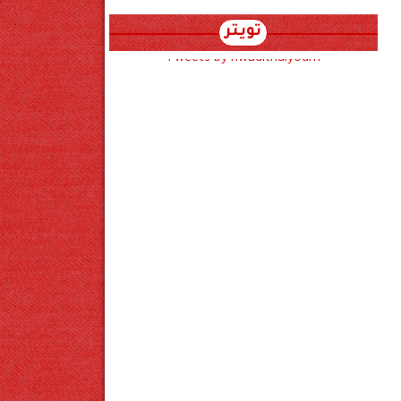
تويتر
Tweets by hwadithalyoum