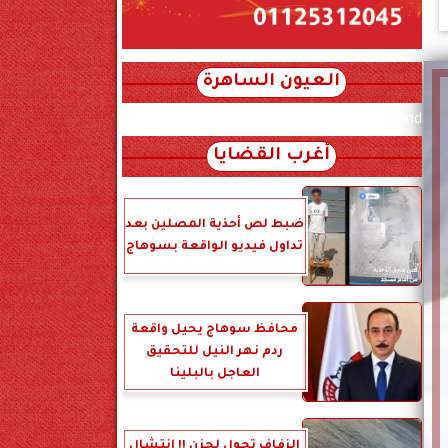
العيون الساهرة
xml_json/rss/~12.xml x0n not found
أغرب القضايا
ضبط لص أحذية المصلين بعد
تداول فيديو الواقعة بسوهاج
محافظ سوهاج يحيل واقعة
ردم نهر النيل للتحقيق
العاجل بالبلينا
الزفاف تحول لحزن !! انتشال