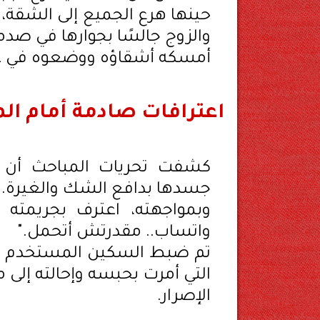
حينها هرع الجميع إلى الشقة، ل
والزوج جالسًا بجوارها في صدم
أمسكه أشقاؤه ووضعوه في غ
اعترافات صادمة أمام ال
كشفت تحريات المباحث أن ال
جسدها بدافع الشك والغيرة.
وبمواجهته، اعترف بجريمته ق
واتساب.. مقدرتش أتحمل."
تم ضبط السكين المستخدم في ال
التي أمرت بحبسه وإحالته إلى
الإصرار.