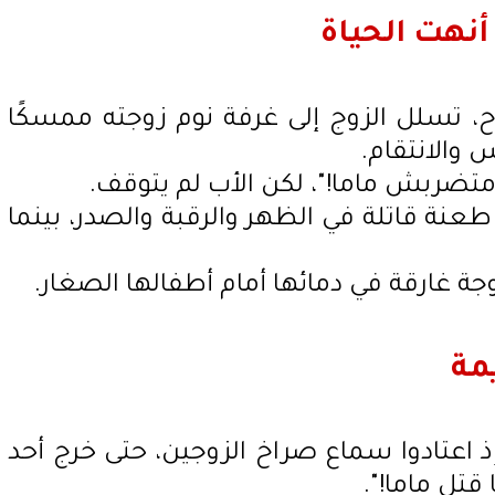
، تسلل الزوج إلى غرفة نوم زوجته ممسكًا
 والانتقام.
 متضربش ماما!"، لكن الأب لم يتوقف.
نقضّ على زوجته وطعنها 17 طعنة قاتلة في الظهر والرقبة والصدر، بينما
غارقة في دمائها أمام أطفالها الصغار.
مة
إذ اعتادوا سماع صراخ الزوجين، حتى خرج أحد
قتل ماما!".