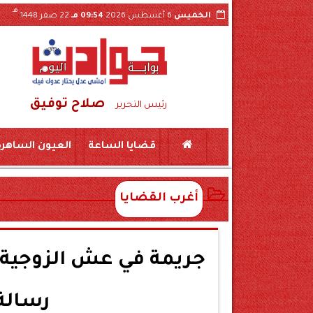
هـ
الخميس
6 أغسطس 2026
09:54 مـ
22 صفر 1448
صلاح توفيق
دات والقرارات الداخلية عبر «السوشيال ميديا»
رئيس التحرير
قضايا الساعة
العيون الساهرة
أغرب القضايا
رسالة