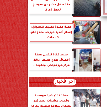
جثة طفل حضر من سوهاج
لحفل زفاف...
حملة مكبرة لضبط الأسواق :
إعدام أغذية غير صالحة وغلق
3 محلات...
ضبط فتاة تنتحل صفة
أخصائى علاج طبيعى داخل
مركز غير مرخص بجهينة...
آخر الأخبار
حملة تفتيشية موسعة
وتحرير عشرات المحاضر
لضمان سلامة الأغذية بجرجا