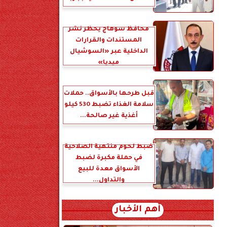
محافظ سوهاج يحظر نشر
المستندات والقرارات
الداخلية عبر «السوشيال
ميديا»
قبل طرحها بالأسواق.. حملات
سلامة الغذاء تضبط 530 كيلو
أغذية غير صالحة...
ضبط لحوم منتهية الصلاحية
في حملة مكبرة لضبط
الأسواق معدة للبيع
والتداول...
أهم الأخبار