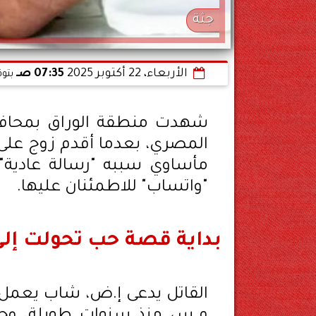
جثة
الأربعاء، 22 أكتوبر 2025
07:35 صـ
بتو
شهدت منطقة الوراق بمحافظة
المصري، بعدما أقدم زوج على 
مأساوي سببه "رسالة عادية" 
"واتساب" للاطمئنان عليها.
بداية قصة حب تحولت إل
القاتل يدعى إ.ض، شاب يعمل