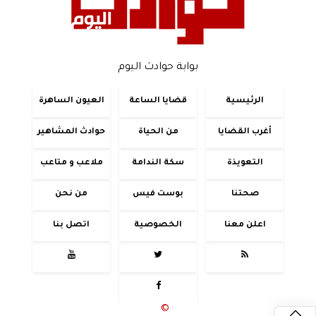
بوابة حوادث اليوم
الرئيسية
قضايا الساعة
العيون الساهرة
أغرب القضايا
من الحياة
حوادث المشاهير
التعويذة
سكة الندامة
ملاعب و متاعب
صحتنا
بوست فيس
من نحن
اعلن معنا
الخصوصية
اتصل بنا




جميع الحقوق محفوظة
©
2020 - 2026 - حوادث اليوم