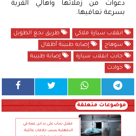
دعوات من زملائها وأهالي القرية
بسرعة تعافيها.
انقلاب سيارة ملاكي
طريق نجع الطويل
سوهاج
إصابة طبيبة أطفال
حادث انقلاب سيارة
إصابة طبيبة
حوادث
موضوعات متعلقة
مقتل شاب على يد ابن عمه في
الدقهلية بسبب خلافات عائلية..