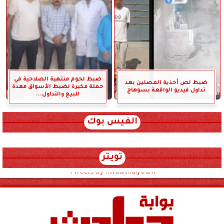
ضبط لحوم منتهية الصلاحية في
ضبط لص أحذية المصلين بعد
حملة مكبرة لضبط الأسواق معدة
تداول فيديو الواقعة بسوهاج
للبيع والتداول...
الفيس بوك
تويتر
Tweets by hwadithalyoum