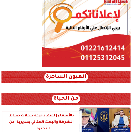
العيون الساهرة
xml_json/rss/~12.xml x0n not found
من الحياة
بالأسماء | اعتماد حركة تنقلات ضباط
الشرطة والبحث الجنائي بمديرية أمن
البحيرة...