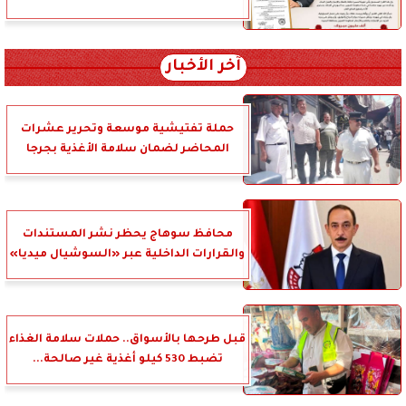
آخر الأخبار
حملة تفتيشية موسعة وتحرير عشرات
المحاضر لضمان سلامة الأغذية بجرجا
محافظ سوهاج يحظر نشر المستندات
والقرارات الداخلية عبر «السوشيال ميديا»
قبل طرحها بالأسواق.. حملات سلامة الغذاء
تضبط 530 كيلو أغذية غير صالحة...