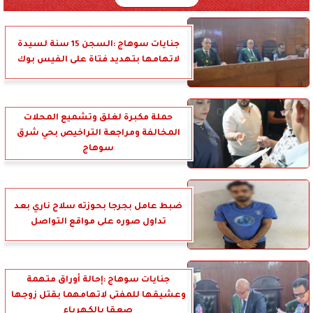
جنايات سوهاج :السجن 15 سنة لسيدة
لاتهامها بتهديد فتاة على الفيس بوك
حملة مكبرة لغلق وتشميع المحلات
المخالفة ومراجعة التراخيص بحي شرق
سوهاج
ضبط عامل بجرجا بحوزته سلاح ناري بعد
تداول صوره على مواقع التواصل
جنايات سوهاج :إحالة أوراق متهمة
وعشيقها للمفتى لاتهامهما بقتل زوجها
صعقا بالكهرباء