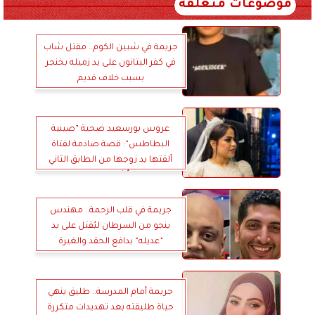
موضوعات متعلقة
جريمة في شبين الكوم.. مقتل شاب
في كفر البتانون على يد زميله بخنجر
بسبب خلاف قديم
عروس بورسعيد ضحية ”صينية
البطاطس”: قصة صادمة لفتاة
ألقتها يد زوجها من الطابق الثاني
بعد 4 أشهر من الزواج
جريمة في قلب الرحمة.. مهندس
ينجو من السرطان ليُقتل على يد
”عديله” بدافع الحقد والغيرة
جريمة أمام المدرسة.. طليق ينهي
حياة طليقته بعد تهديدات متكررة