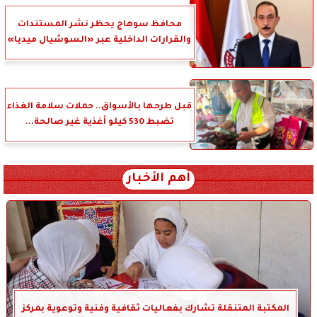
محافظ سوهاج يحظر نشر المستندات
والقرارات الداخلية عبر «السوشيال ميديا»
قبل طرحها بالأسواق.. حملات سلامة الغذاء
تضبط 530 كيلو أغذية غير صالحة...
أهم الأخبار
المكتبة المتنقلة تشارك بفعاليات ثقافية وفنية وتوعوية بمركز