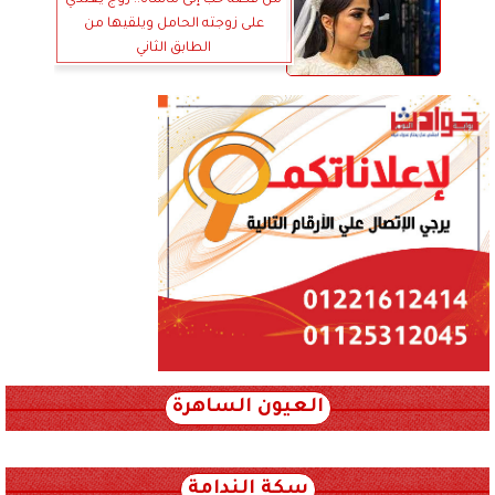
من قصة حب إلى مأساة.. زوج يعتدي
على زوجته الحامل ويلقيها من
الطابق الثاني
العيون الساهرة
xml_json/rss/~12.xml x0n not found
سكة الندامة