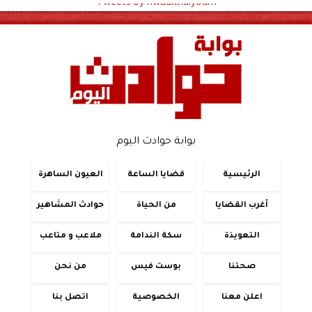
Tweets by hwadithalyoum
بوابة حوادث اليوم
الرئيسية
قضايا الساعة
العيون الساهرة
أغرب القضايا
من الحياة
حوادث المشاهير
التعويذة
سكة الندامة
ملاعب و متاعب
صحتنا
بوست فيس
من نحن
اعلن معنا
الخصوصية
اتصل بنا