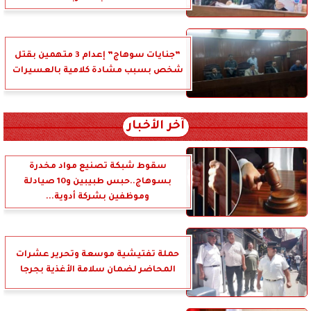
”جنايات سوهاج” إعدام 3 متهمين بقتل
شخص بسبب مشادة كلامية بالعسيرات
آخر الأخبار
سقوط شبكة تصنيع مواد مخدرة
بسوهاج..حبس طبيبين و10 صيادلة
وموظفين بشركة أدوية...
حملة تفتيشية موسعة وتحرير عشرات
المحاضر لضمان سلامة الأغذية بجرجا