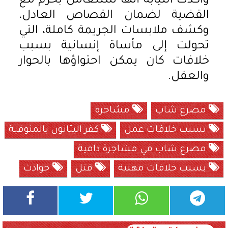
وأكدت النيابة أنها ستتعامل بحزم مع
القضية لضمان القصاص العادل،
وكشف ملابسات الجريمة كاملة، التي
تحولت إلى مأساة إنسانية بسبب
خلافات كان يمكن احتواؤها بالحوار
والعقل.
مصرع شاب
مشاجرة
بسبب خلافات عمل
كفر البتانون بالمنوفية
مصرع شاب في مشاجرة دامية
بسبب خلافات مهنية
قتل
حوادث