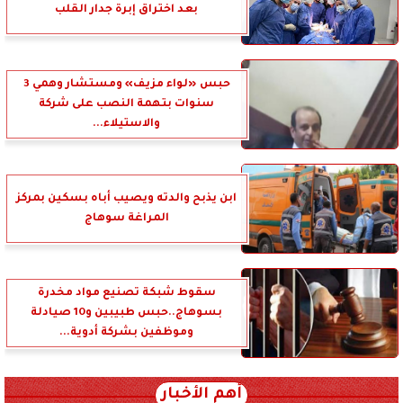
بعد اختراق إبرة جدار القلب
حبس «لواء مزيف» ومستشار وهمي 3
سنوات بتهمة النصب على شركة
والاستيلاء...
ابن يذبح والدته ويصيب أباه بسكين بمركز
المراغة سوهاج
سقوط شبكة تصنيع مواد مخدرة
بسوهاج..حبس طبيبين و10 صيادلة
وموظفين بشركة أدوية...
أهم الأخبار