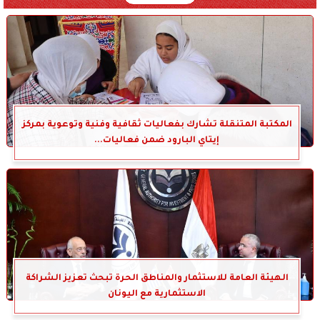
المكتبة المتنقلة تشارك بفعاليات ثقافية وفنية وتوعوية بمركز
إيتاي البارود ضمن فعاليات...
الهيئة العامة للاستثمار والمناطق الحرة تبحث تعزيز الشراكة
الاستثمارية مع اليونان