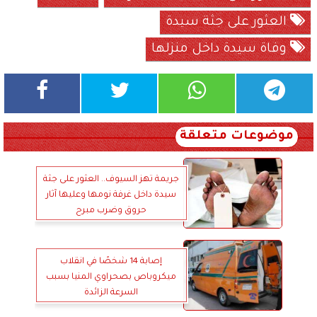
العثور على جثة سيدة
وفاة سيدة داخل منزلها
موضوعات متعلقة
جريمة تهز السيوف.. العثور على جثة
سيدة داخل غرفة نومها وعليها آثار
حروق وضرب مبرح
إصابة 14 شخصًا في انقلاب
ميكروباص بصحراوي المنيا بسبب
السرعة الزائدة