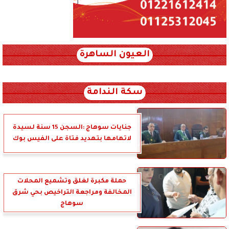
العيون الساهرة
xml_json/rss/~12.xml x0n not found
سكة الندامة
جنايات سوهاج :السجن 15 سنة لسيدة
لاتهامها بتهديد فتاة على الفيس بوك
حملة مكبرة لغلق وتشميع المحلات
المخالفة ومراجعة التراخيص بحي شرق
سوهاج