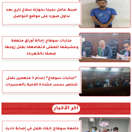
ضبط عامل بجرجا بحوزته سلاح ناري بعد
تداول صوره على مواقع التواصل
جنايات سوهاج :إحالة أوراق متهمة
وعشيقها للمفتى لاتهامهما بقتل زوجها
صعقا بالكهرباء
”جنايات سوهاج” إعدام 3 متهمين بقتل
شخص بسبب مشادة كلامية بالعسيرات
آخر الأخبار
جامعة سوهاج :إنقاذ طفل في إصابة نادرة.