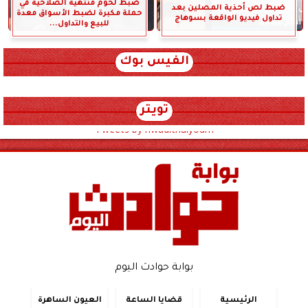
ضبط لحوم منتهية الصلاحية في
ضبط لص أحذية المصلين بعد
حملة مكبرة لضبط الأسواق معدة
تداول فيديو الواقعة بسوهاج
للبيع والتداول...
الفيس بوك
تويتر
Tweets by hwadithalyoum
بوابة حوادث اليوم
الرئيسية
قضايا الساعة
العيون الساهرة