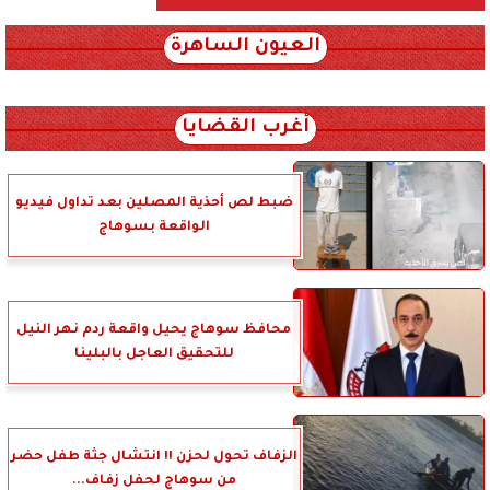
العيون الساهرة
xml_json/rss/~12.xml x0n not found
أغرب القضايا
ضبط لص أحذية المصلين بعد تداول فيديو
الواقعة بسوهاج
محافظ سوهاج يحيل واقعة ردم نهر النيل
للتحقيق العاجل بالبلينا
الزفاف تحول لحزن !! انتشال جثة طفل حضر
من سوهاج لحفل زفاف...