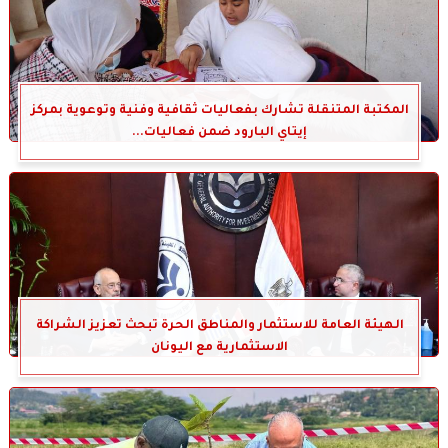
المكتبة المتنقلة تشارك بفعاليات ثقافية وفنية وتوعوية بمركز
إيتاي البارود ضمن فعاليات...
الهيئة العامة للاستثمار والمناطق الحرة تبحث تعزيز الشراكة
الاستثمارية مع اليونان