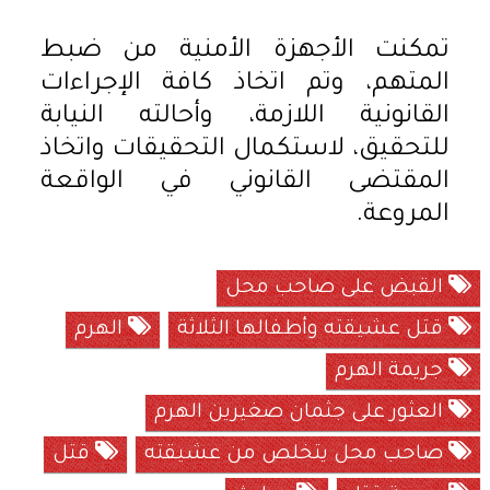
تمكنت الأجهزة الأمنية من ضبط
المتهم، وتم اتخاذ كافة الإجراءات
القانونية اللازمة، وأحالته النيابة
للتحقيق، لاستكمال التحقيقات واتخاذ
المقتضى القانوني في الواقعة
المروعة.
القبض على صاحب محل
قتل عشيقته وأطفالها الثلاثة
الهرم
جريمة الهرم
العثور على جثمان صغيرين الهرم
صاحب محل يتخلص من عشيقته
قتل