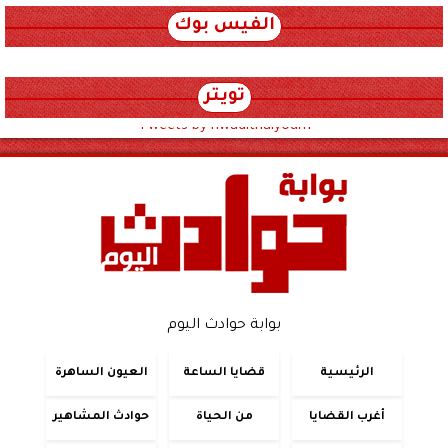
الفيس بوك
تويتر
Tweets by hwadithalyoum
بوابة حوادث اليوم
الرئيسية
قضايا الساعة
العيون الساهرة
أغرب القضايا
من الحياة
حوادث المشاهير