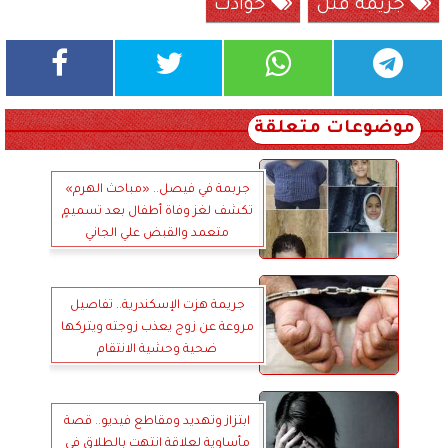
جريمة قتل
حوادث
موضوعات متعلقة
جربمة في فيصل.. «مباحث الهرم»
تكشف لغز وفاة أطفال بعد تسميمٍ
متعمد والقبض علي الجاني
جريمة هزت الإسكندرية.. تفاصيل
مروعة عن زوج يعذب زوجته ويتركها
ضحية وحشية الانتقام
ابتزاز وتهديد ومقاطع فيديو.. قصة
مأساوية لعلاقة انتهت بالطلاق في