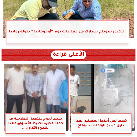
الدكتور سويلم يشارك في فعاليات يوم “أوموجاندا” بدولة رواندا
الأعلى قراءة
ضبط لحوم منتهية الصلاحية في
ضبط لص أحذية المصلين بعد
حملة مكبرة لضبط الأسواق معدة
تداول فيديو الواقعة بسوهاج
للبيع والتداول...