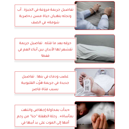
تفاصيل جريمة مروعة في الجيزة.. أب
ونجله ينهـيان حياة مسن بـ«ضربة
شومة» في الصف
حرقه بعد ما قتله.. تفاصيل جريمة
تقشعر لها الأبدان بين أبناء العم في
قفط!
غضب ودماء في بنها.. تفاصيل
جديدة في جريمة هزّت القليوبية
بسبب فتاة قاصر
«بدأت بمحاولة إجهاض وانتهت
بمأساة».. رحلة الطفلة ”جنا” من رحم
أمها إلى الموت على يد أبيها في