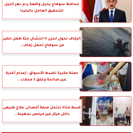
محافظ سوهاج يحيل واقعة ردم نهر النيل
للتحقيق العاجل بالبلينا
الزفاف تحول لحزن !! انتشال جثة طفل حضر
من سوهاج لحفل زفاف...
حملة مكبرة لضبط الأسواق : إعدام أغذية
غير صالحة وغلق 3 محلات...
ضبط فتاة تنتحل صفة أخصائى علاج طبيعى
داخل مركز غير مرخص بجهينة...