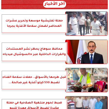
آخر الأخبار
حملة تفتيشية موسعة وتحرير عشرات
المحاضر لضمان سلامة الأغذية بجرجا
محافظ سوهاج يحظر نشر المستندات
والقرارات الداخلية عبر «السوشيال ميديا»
قبل طرحها بالأسواق.. حملات سلامة الغذاء
تضبط 530 كيلو أغذية غير صالحة...
ضبط لحوم منتهية الصلاحية في حملة
مكبرة لضبط الأسواق معدة للبيع