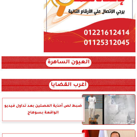
العيون الساهرة
xml_json/rss/~12.xml x0n not found
أغرب القضايا
ضبط لص أحذية المصلين بعد تداول فيديو
الواقعة بسوهاج