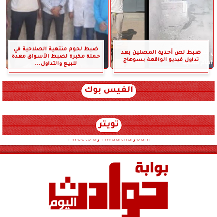
ضبط لحوم منتهية الصلاحية في
ضبط لص أحذية المصلين بعد
حملة مكبرة لضبط الأسواق معدة
تداول فيديو الواقعة بسوهاج
للبيع والتداول...
الفيس بوك
تويتر
Tweets by hwadithalyoum