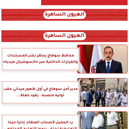
العيون الساهرة
xml_json/rss/~12.xml x0n not found
العيون الساهرة
محافظ سوهاج يحظر نشر المستندات
والقرارات الداخلية عبر «السوشيال ميديا»
مدير أمن سوهاج في أول ظهور ميداني عقب
توليه منصبه.. يقود حملة...
رد الجميل لأصحاب العطاء. إدارة جرجا