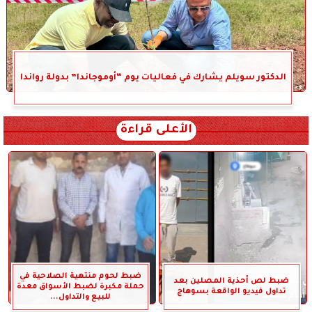
الدكتور سويلم يشارك في فعاليات يوم “أوموجاندا” بدولة رواندا
الأعلى قراءة
ضبط لحوم منتهية الصلاحية في
ضبط لص أحذية المصلين بعد
حملة مكبرة لضبط الأسواق معدة
تداول فيديو الواقعة بسوهاج
للبيع والتداول...