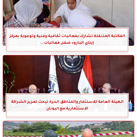
المكتبة المتنقلة تشارك بفعاليات ثقافية وفنية وتوعوية بمركز
إيتاي البارود ضمن فعاليات...
الهيئة العامة للاستثمار والمناطق الحرة تبحث تعزيز الشراكة
الاستثمارية مع اليونان