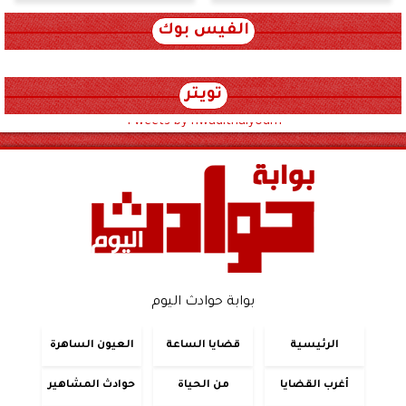
الفيس بوك
تويتر
Tweets by hwadithalyoum
بوابة حوادث اليوم
الرئيسية
قضايا الساعة
العيون الساهرة
أغرب القضايا
من الحياة
حوادث المشاهير