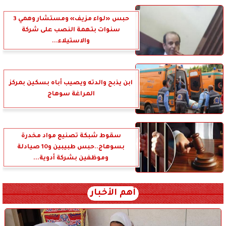
حبس «لواء مزيف» ومستشار وهمي 3
سنوات بتهمة النصب على شركة
والاستيلاء...
ابن يذبح والدته ويصيب أباه بسكين بمركز
المراغة سوهاج
سقوط شبكة تصنيع مواد مخدرة
بسوهاج..حبس طبيبين و10 صيادلة
وموظفين بشركة أدوية...
أهم الأخبار