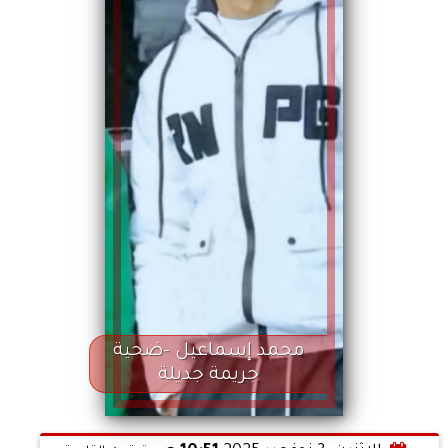
محمد إسماعيل -ضحية
جريمة جديلة