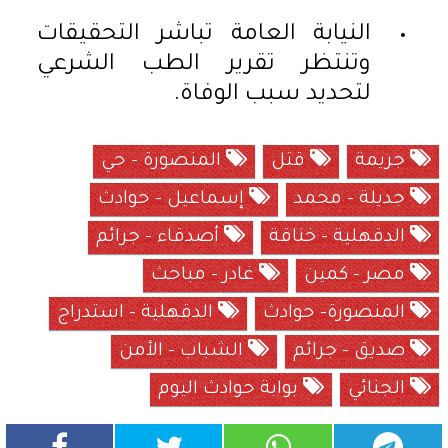
النيابة العامة تباشر التحقيقات
وتنتظر تقرير الطب الشرعي
لتحديد سبب الوفاة.
جريمة
قتل
المنصورة – حي
جديلة – محمد
إسماعيل – حوادث
الدقهلية – خناقة
أصدقاء – جرائم
مصر – كمين
غادر – مباحث
المنصورة– حوادث
الدقهلية – استدراج
صديق – جرائم
الشباب – الأمن
الجنائي
بوابة حوادث اليوم