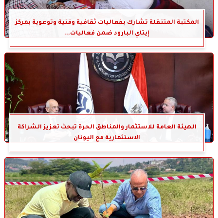
المكتبة المتنقلة تشارك بفعاليات ثقافية وفنية وتوعوية بمركز
إيتاي البارود ضمن فعاليات...
الهيئة العامة للاستثمار والمناطق الحرة تبحث تعزيز الشراكة
الاستثمارية مع اليونان