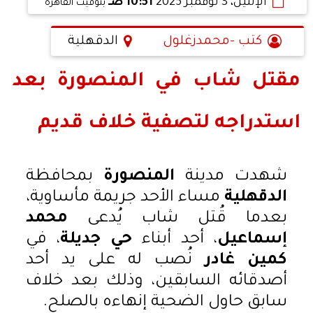
الإثنين، 3 نوفمبر 2025
10:51 صـ
بتوقيت القاهرة
كتب -محمدزغلول
الدقهلية
مقتل شاب في المنصورة بعد
استدراجه لتصفية خلاف قديم
شهدت مدينة
المنصورة
بمحافظة
الدقهلية
مساء الأحد جريمة مأساوية،
بعدما قُتل شاب يُدعى
محمد
إسماعيل
، أحد أبناء
حي جديلة
، في
كمين غادر
نُصب له على يد أحد
أصدقائه السابقين، وذلك بعد خلاف
سابق حاول الضحية إنهاءه بالصلح.