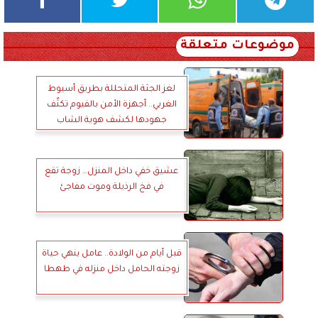
موضوعات متعلقة
لغز الجثة المتحللة بطريق أسيوط
الغربي.. أجهزة الأمن بالفيوم تكثّف
جهودها لكشف هوية الشاب
المجهول
عشيق خفي داخل المنزل… زوجة تقع
في فخ الرذيلة وموت مفاجئ
قبل أيام من الولادة.. عامل ينهي حياة
زوجته الحامل داخل منزله في طهطا