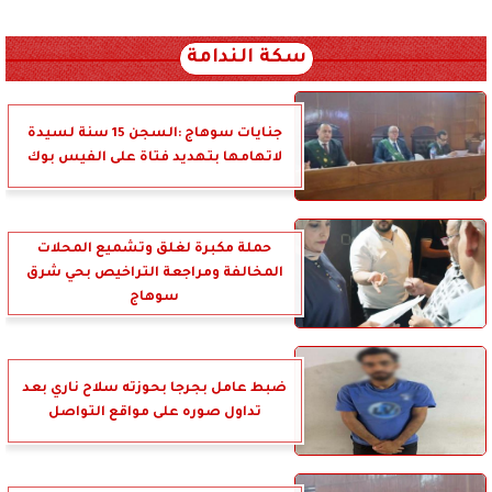
xml_json/rss/~12.xml x0n not found
سكة الندامة
جنايات سوهاج :السجن 15 سنة لسيدة
لاتهامها بتهديد فتاة على الفيس بوك
حملة مكبرة لغلق وتشميع المحلات
المخالفة ومراجعة التراخيص بحي شرق
سوهاج
ضبط عامل بجرجا بحوزته سلاح ناري بعد
تداول صوره على مواقع التواصل