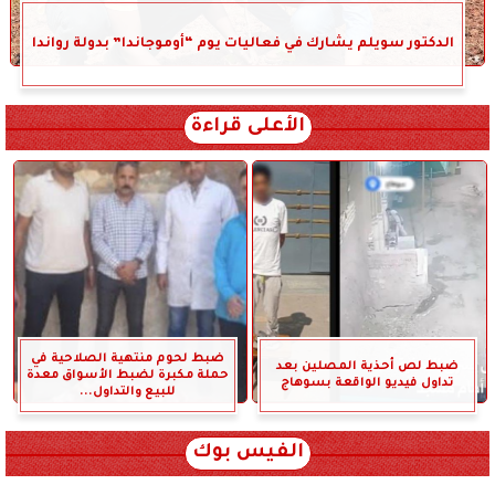
الدكتور سويلم يشارك في فعاليات يوم “أوموجاندا” بدولة رواندا
الأعلى قراءة
ضبط لحوم منتهية الصلاحية في
ضبط لص أحذية المصلين بعد
حملة مكبرة لضبط الأسواق معدة
تداول فيديو الواقعة بسوهاج
للبيع والتداول...
الفيس بوك