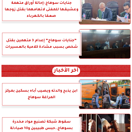
جنايات سوهاج :إحالة أوراق متهمة
وعشيقها للمفتى لاتهامهما بقتل زوجها
صعقا بالكهرباء
”جنايات سوهاج” إعدام 3 متهمين بقتل
شخص بسبب مشادة كلامية بالعسيرات
آخر الأخبار
ابن يذبح والدته ويصيب أباه بسكين بمركز
المراغة سوهاج
سقوط شبكة تصنيع مواد مخدرة
بسوهاج..حبس طبيبين و10 صيادلة