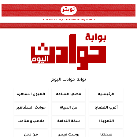
تويتر
Tweets by hwadithalyoum
بوابة حوادث اليوم
الرئيسية
قضايا الساعة
العيون الساهرة
أغرب القضايا
من الحياة
حوادث المشاهير
التعويذة
سكة الندامة
ملاعب و متاعب
صحتنا
بوست فيس
من نحن