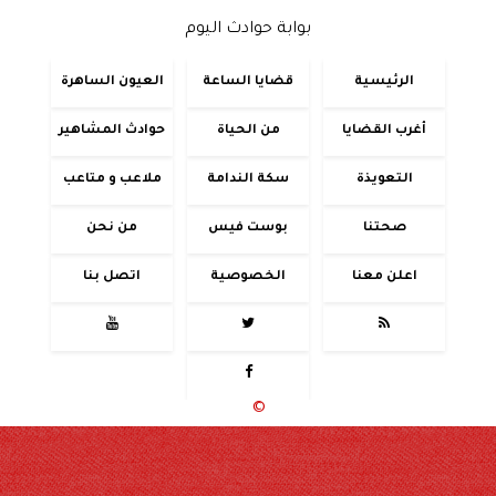
بوابة حوادث اليوم
الرئيسية
قضايا الساعة
العيون الساهرة
أغرب القضايا
من الحياة
حوادث المشاهير
التعويذة
سكة الندامة
ملاعب و متاعب
صحتنا
بوست فيس
من نحن
اعلن معنا
الخصوصية
اتصل بنا




جميع الحقوق محفوظة
©
2020 - 2026 - حوادث اليوم