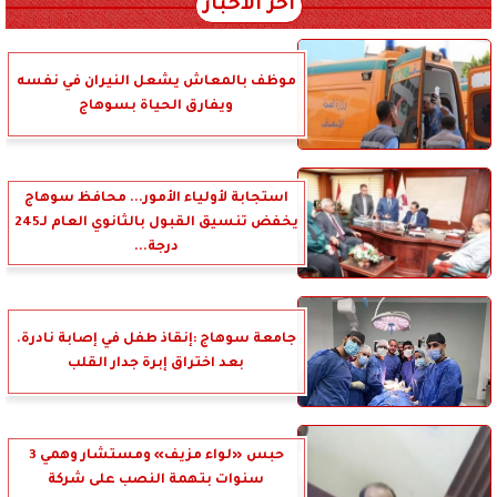
آخر الأخبار
موظف بالمعاش يشعل النيران في نفسه
ويفارق الحياة بسوهاج
استجابة لأولياء الأمور... محافظ سوهاج
يخفض تنسيق القبول بالثانوي العام لـ245
درجة...
جامعة سوهاج :إنقاذ طفل في إصابة نادرة.
بعد اختراق إبرة جدار القلب
حبس «لواء مزيف» ومستشار وهمي 3
سنوات بتهمة النصب على شركة