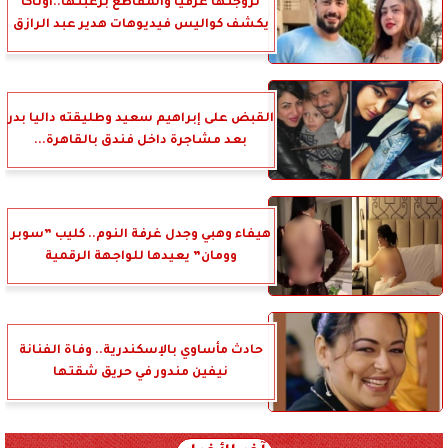
تزوجتها عرفياً والمقاطع برغبتها..أوتاكا
يكشف كواليس فيديوهات هدير عبد الرازق
القبض على إبراهيم سعيد وطليقته داليا بدر
بعد مشاجرة داخل فندق بالقاهرة...
هيفاء وهبي وجدل غرفة النوم.. كليب ”سوبر
وومان” يعيدها للواجهة الرقمية
حادث مأساوي بالإسكندرية.. وفاة الفنانة
نيفين مندور في حريق شقتها