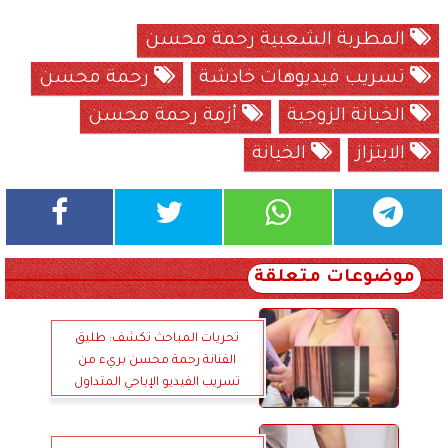
المطربة الشعبية رحمة محسن
تسريب فيديوهات خادشة
رحمة محسن
الخيانة الزوجية
أزمة رحمة محسن
الابتزاز
الخيانة
موضوعات متعلقة
تحريات المباحث تكشف: طليق
الفنانة رحمة محسن بريء من
تسريب الفيديو الإباحي المتداول