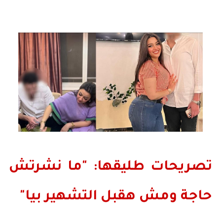
تصريحات طليقها: "ما نشرتش
حاجة ومش هقبل التشهير بيا"