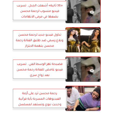
«38 ثانية» أشعلت الجدل.. تسريب
فيديو منسوب لرحمة محسن
يضعها في مرمى الاتهامات
تداول فيديو جديد لرحمة محسن
وبلاغ رسمي ضد طليق الفنانة رحمة
محسن بتهمة الابتزاز
فضيحة تهز الوسط الفني.. تسريب
فيديو غامض للفنانة رحمة محسن
بعد زواج سري
رحمة محسن ترد على أزمة
الفيديوهات المسربة بآية قرآنية
وحديث نبوي وتستعد لمسلسل
«علي كلاي»