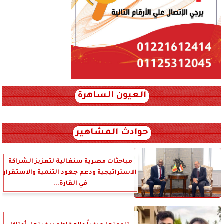
العيون الساهرة
xml_json/rss/~12.xml x0n not found
حوادث المشاهير
مباحثات مصرية سنغالية لتعزيز الشراكة
الاستراتيجية ودعم جهود التنمية والاستقرار
في القارة...