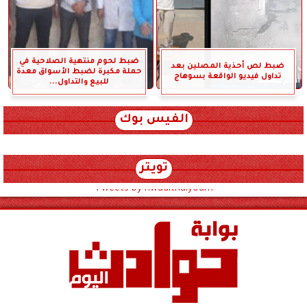
ضبط لحوم منتهية الصلاحية في
ضبط لص أحذية المصلين بعد
حملة مكبرة لضبط الأسواق معدة
تداول فيديو الواقعة بسوهاج
للبيع والتداول...
الفيس بوك
تويتر
Tweets by hwadithalyoum