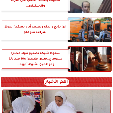
سنوات بتهمة النصب على شركة
والاستيلاء...
ابن يذبح والدته ويصيب أباه بسكين بمركز
المراغة سوهاج
سقوط شبكة تصنيع مواد مخدرة
بسوهاج..حبس طبيبين و10 صيادلة
وموظفين بشركة أدوية...
أهم الأخبار