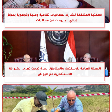
المكتبة المتنقلة تشارك بفعاليات ثقافية وفنية وتوعوية بمركز
إيتاي البارود ضمن فعاليات...
الهيئة العامة للاستثمار والمناطق الحرة تبحث تعزيز الشراكة
الاستثمارية مع اليونان