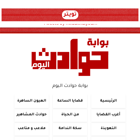
تويتر
Tweets by hwadithalyoum
بوابة حوادث اليوم
الرئيسية
قضايا الساعة
العيون الساهرة
أغرب القضايا
من الحياة
حوادث المشاهير
التعويذة
سكة الندامة
ملاعب و متاعب