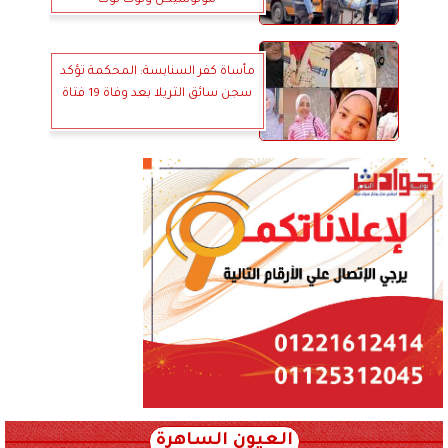
مأساة كفر السنابسة: المحكمة تؤكد
سجن سائق التريلا بعد وفاة 19 فتاة
العيون الساهرة