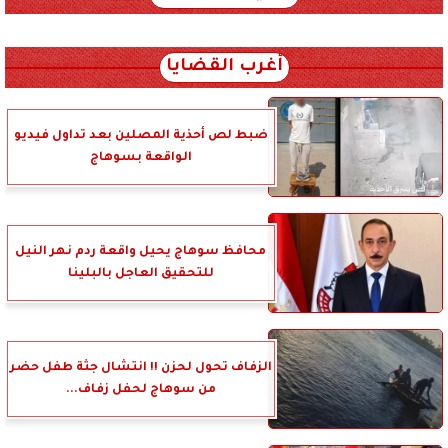
xml_json/rss/~12.xml x0n not found
أغرب القضايا
ضبط لص أحذية المصلين بعد تداول فيديو
الواقعة بسوهاج
محافظ سوهاج يحيل واقعة ردم نهر النيل
للتحقيق العاجل بالبلينا
الزفاف تحول لحزن !! انتشال جثة طفل حضر
من سوهاج لحفل زفاف...