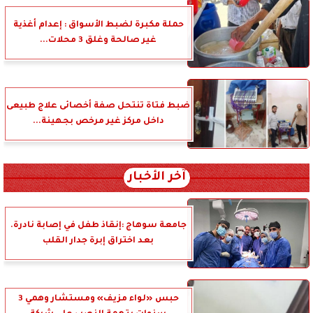
حملة مكبرة لضبط الأسواق : إعدام أغذية
غير صالحة وغلق 3 محلات...
ضبط فتاة تنتحل صفة أخصائى علاج طبيعى
داخل مركز غير مرخص بجهينة...
آخر الأخبار
جامعة سوهاج :إنقاذ طفل في إصابة نادرة.
بعد اختراق إبرة جدار القلب
حبس «لواء مزيف» ومستشار وهمي 3