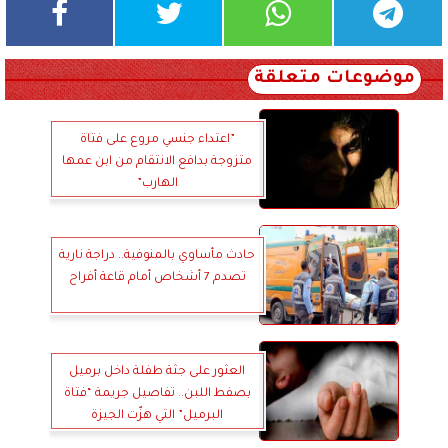
موضوعات متعلقة
”اعتداء جنسي مروع على فتاة
متزوجة بدافع الانتقام من ابن عمها
الهارب”
حادث مأساوي بالمنوفية.. دراجة نارية
تصدم 7 أشخاص أمام قاعة أفراح
العثور على جثة طفلة داخل برميل
بصفط اللبن.. تفاصيل جريمة “فتاة
البرميل” التي هزّت الجيزة