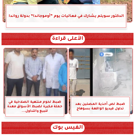
الدكتور سويلم يشارك في فعاليات يوم “أوموجاندا” بدولة رواندا
الأعلى قراءة
ضبط لحوم منتهية الصلاحية في
ضبط لص أحذية المصلين بعد
حملة مكبرة لضبط الأسواق معدة
تداول فيديو الواقعة بسوهاج
للبيع والتداول...
الفيس بوك