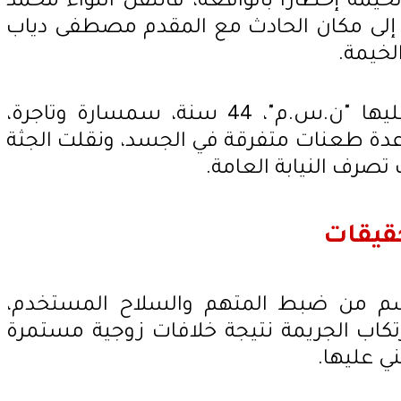
يمة إخطارًا بالواقعة، فانتقل اللواء محمد
ة، إلى مكان الحادث مع المقدم مصطفى دياب
خيمة.
تم العثور على جثة المجني عليها "ن.س.م"، 44 سنة، سمسارة وتاجرة،
عدة طعنات متفرقة في الجسد، ونقلت الجثة
صرف النيابة العامة.
قيقات
م من ضبط المتهم والسلاح المستخدم،
رتكاب الجريمة نتيجة خلافات زوجية مستمرة
ني عليها.