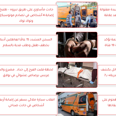
يدة مقتولة
حادث مأساوي على طريق نبروه – طنيخ:
د علاقة
إصابة 4 أشخاص في تصادم موتوسيكل
وتوك توك
مة تؤكد
السجن المشدد 15 عامًا لعاطلين أدينا
ة
بخطف طفل وطلب فدية بالسلام
لقاتل يكشف
لحظة قلبت الفرح إلى حداد.. مصرع والد
لماذا قتل «مهندس الإسكندرية» بـ7
عريس برصاص عشوائي في بولاق
جوم على
انقلاب سيارة ملاكي يسفر عن إصابة أربع
قاذها
أشخاص في حادث صباحي