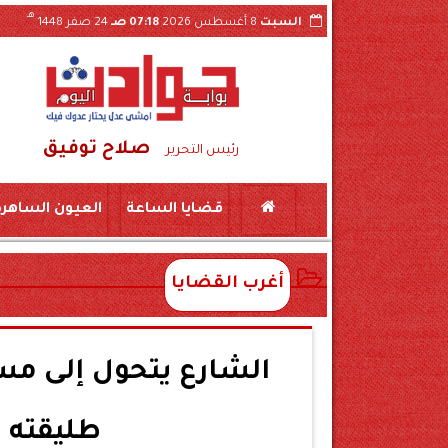
هـ
السبت
8 أغسطس 2026
07:18 صـ
24 صفر 1448
صلاح توفيق
سكين بمركز المراغة سوهاج
حبس «لواء مزيف» ومستشار وهمي 3 سنوات بتهمة النصب على ش
رئيس التحرير
قضايا الساعة
العيون الساهرة
أغرب القضايا
الشارع يتحول إلى م
طليقته 