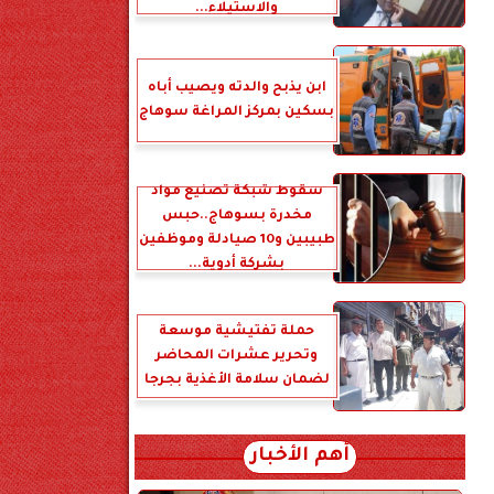
والاستيلاء...
ابن يذبح والدته ويصيب أباه
بسكين بمركز المراغة سوهاج
سقوط شبكة تصنيع مواد
مخدرة بسوهاج..حبس
طبيبين و10 صيادلة وموظفين
بشركة أدوية...
حملة تفتيشية موسعة
وتحرير عشرات المحاضر
لضمان سلامة الأغذية بجرجا
أهم الأخبار