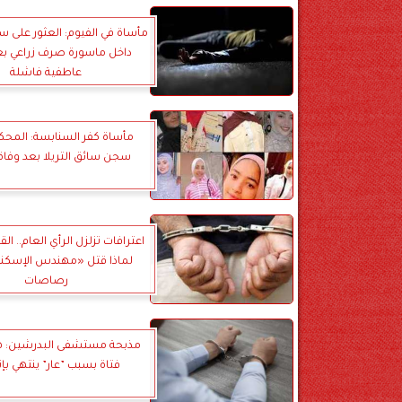
مأساة في الفيوم: العثور على س
داخل ماسورة صرف زراعي بع
عاطفية فاشلة
مأساة كفر السنابسة: المحك
سجن سائق التريلا بعد وفاة 19 فتا
اعترافات تزلزل الرأي العام.. ا
رصاصات
مذبحة مستشفى البدرشين: ه
فتاة بسبب ”عار” ينتهي بإن