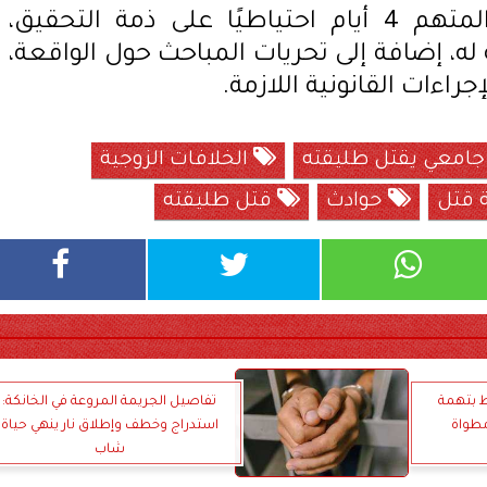
أمرت النيابة العامة بحبس المتهم 4 أيام احتياطيًا على ذمة التحقيق،
له، إضافة إلى تحريات المباحث حول الواقعة،
راءات القانونية اللازمة.
جامعي يقتل طليقته
الخلافات الزوجية
 قتل
حوادث
قتل طليقته
ط بتهمة
تفاصيل الجريمة المروعة في الخانكة:
مطواة
استدراج وخطف وإطلاق نار ينهي حياة
شاب