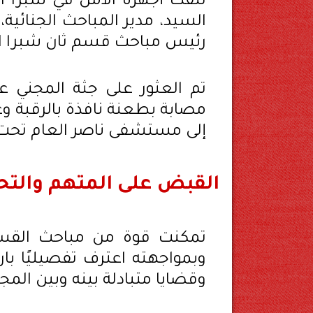
تلقت أجهزة الأمن في شبرا الخ
السيد، مدير المباحث الجنائي
رئيس مباحث قسم ثان شبرا ال
مصابة بطعنة نافذة بالرقبة و
إلى مستشفى ناصر العام تحت ت
القبض على المتهم والتح
تمكنت قوة من مباحث القس
وبمواجهته اعترف تفصيليًا با
وقضايا متبادلة بينه وبين المج