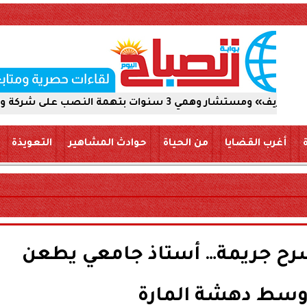
ركة والاستيلاء على 5 ملايين جنيه
أغرب القضايا
من الحياة
حوادث المشاهير
التعويذة
سرح جريمة… أستاذ جامعي يطعن
وسط دهشة المارة