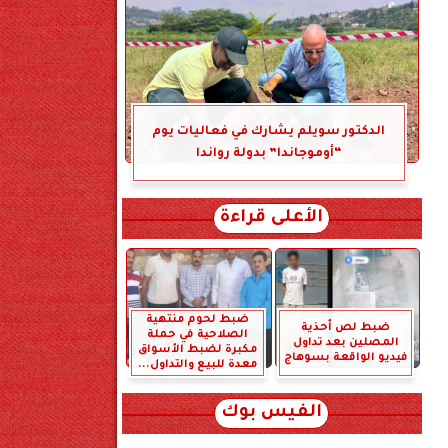
الدكتور سويلم يشارك في فعاليات يوم
“أوموجاندا” بدولة رواندا
الأعلى قراءة
ضبط لحوم منتهية
ضبط لص أحذية
الصلاحية في حملة
المصلين بعد تداول
مكبرة لضبط الأسواق
فيديو الواقعة بسوهاج
معدة للبيع والتداول...
الفيس بوك