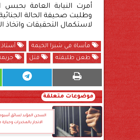
وطلبت صحيفة الحالة الجنائية 
لاستكمال التحقيقات واتخاذ الإج
مأساة في شبرا الخيمة
أستاذ 
طعن طليقته
قتل
جريمة
موضوعات متعلقة
السجن المؤبد لسائق أسيو
الاتجار بالمخدرات وحيازة 