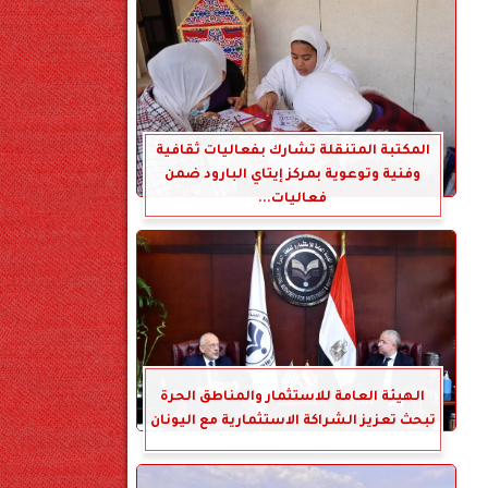
المكتبة المتنقلة تشارك بفعاليات ثقافية
وفنية وتوعوية بمركز إيتاي البارود ضمن
فعاليات...
الهيئة العامة للاستثمار والمناطق الحرة
تبحث تعزيز الشراكة الاستثمارية مع اليونان