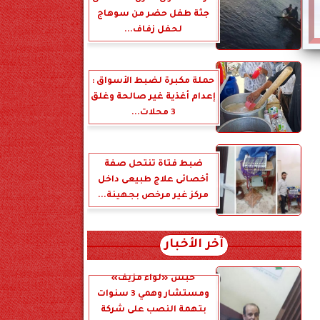
جثة طفل حضر من سوهاج
لحفل زفاف...
حملة مكبرة لضبط الأسواق :
إعدام أغذية غير صالحة وغلق
3 محلات...
ضبط فتاة تنتحل صفة
أخصائى علاج طبيعى داخل
مركز غير مرخص بجهينة...
آخر الأخبار
حبس «لواء مزيف»
ومستشار وهمي 3 سنوات
بتهمة النصب على شركة