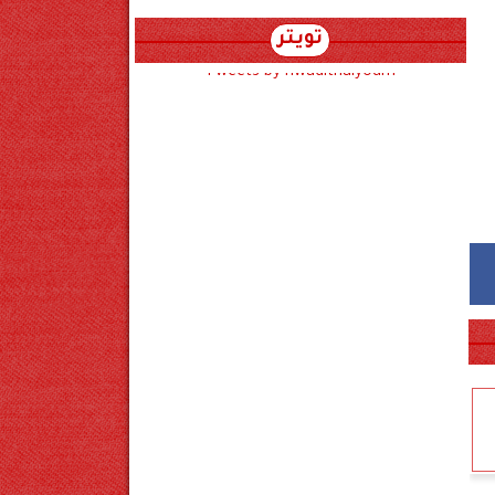
تويتر
Tweets by hwadithalyoum