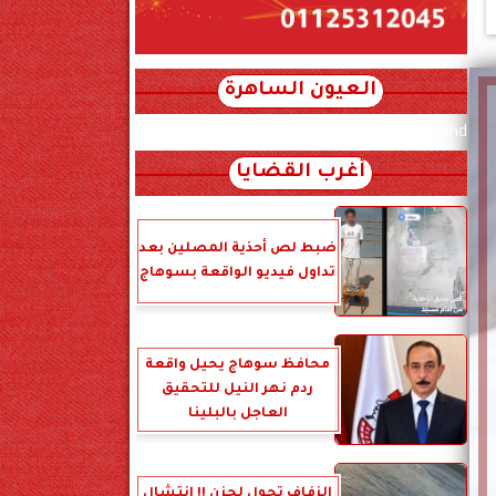
العيون الساهرة
xml_json/rss/~12.xml x0n not found
أغرب القضايا
ضبط لص أحذية المصلين بعد
تداول فيديو الواقعة بسوهاج
محافظ سوهاج يحيل واقعة
ردم نهر النيل للتحقيق
العاجل بالبلينا
الزفاف تحول لحزن !! انتشال