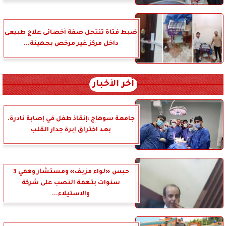
ضبط فتاة تنتحل صفة أخصائى علاج طبيعى
داخل مركز غير مرخص بجهينة...
آخر الأخبار
جامعة سوهاج :إنقاذ طفل في إصابة نادرة.
بعد اختراق إبرة جدار القلب
حبس «لواء مزيف» ومستشار وهمي 3
سنوات بتهمة النصب على شركة
والاستيلاء...