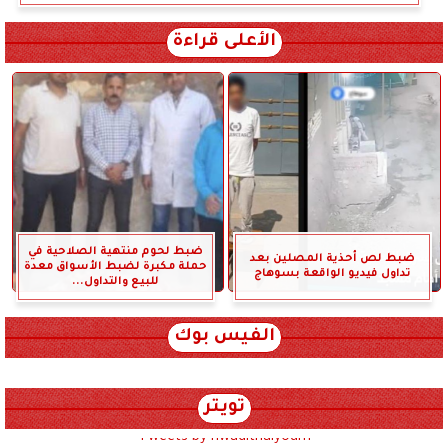
الأعلى قراءة
ضبط لحوم منتهية الصلاحية في
ضبط لص أحذية المصلين بعد
حملة مكبرة لضبط الأسواق معدة
تداول فيديو الواقعة بسوهاج
للبيع والتداول...
الفيس بوك
تويتر
Tweets by hwadithalyoum