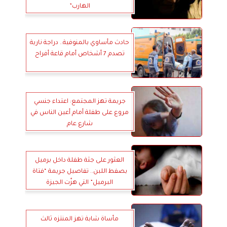
الهارب”
حادث مأساوي بالمنوفية.. دراجة نارية
تصدم 7 أشخاص أمام قاعة أفراح
جريمة تهز المجتمع: اعتداء جنسي
مروع على طفلة أمام أعين الناس في
شارع عام
العثور على جثة طفلة داخل برميل
بصفط اللبن.. تفاصيل جريمة “فتاة
البرميل” التي هزّت الجيزة
مأساة شابة تهز المنتزه ثالث