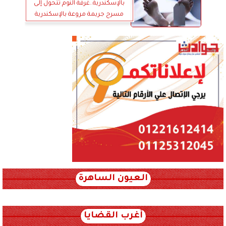
بالإسكندرية..غرفة النوم تتحول إلى
مسرح جريمة مروعة بالإسكندرية
العيون الساهرة
xml_json/rss/~12.xml x0n not found
أغرب القضايا