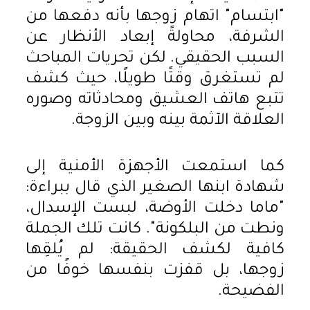
"ابتسام" اتهام زوجها بأنه دفعها من
الشرفة، محاولةً إبعاد الأنظار عن
السبب الحقيقي. لكن تحريات المباحث
لم تستغرق وقتًا طويلًا، حيث كشف
تتبع هاتف العشيق ومحادثاته وصوره
العلاقة الآثمة بينه وبين الزوجة.
كما استمعت الأجهزة الأمنية إلى
شهادة ابنها الصغير الذي قال ببراءة:
"ماما دخلت الأوضة، لبست الإسدال،
ونطت من البلكونة". كانت تلك الجملة
كافية لكشف الحقيقة: لم يُلقِها
زوجها، بل قفزت بنفسها خوفًا من
الفضيحة.