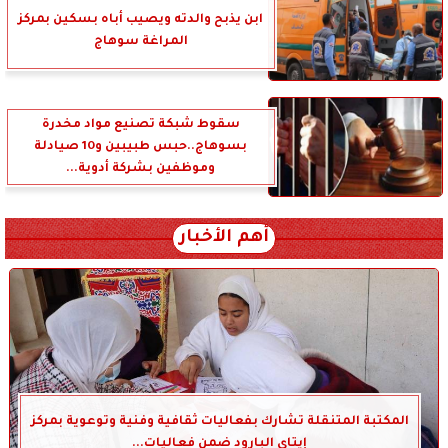
ابن يذبح والدته ويصيب أباه بسكين بمركز
المراغة سوهاج
سقوط شبكة تصنيع مواد مخدرة
بسوهاج..حبس طبيبين و10 صيادلة
وموظفين بشركة أدوية...
أهم الأخبار
المكتبة المتنقلة تشارك بفعاليات ثقافية وفنية وتوعوية بمركز
إيتاي البارود ضمن فعاليات...