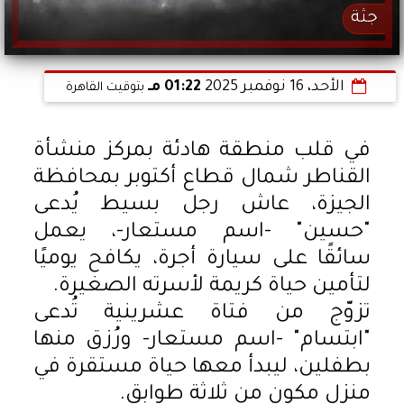
جثة
الأحد، 16 نوفمبر 2025
01:22 مـ
بتوقيت القاهرة
في قلب منطقة هادئة بمركز منشأة
القناطر شمال قطاع أكتوبر بمحافظة
الجيزة، عاش رجل بسيط يُدعى
"حسين" -اسم مستعار-، يعمل
سائقًا على سيارة أجرة، يكافح يوميًا
لتأمين حياة كريمة لأسرته الصغيرة.
تزوّج من فتاة عشرينية تُدعى
"ابتسام" -اسم مستعار- ورُزق منها
بطفلين، ليبدأ معها حياة مستقرة في
منزل مكون من ثلاثة طوابق.