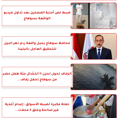
ضبط لص أحذية المصلين بعد تداول فيديو
الواقعة بسوهاج
محافظ سوهاج يحيل واقعة ردم نهر النيل
للتحقيق العاجل بالبلينا
الزفاف تحول لحزن !! انتشال جثة طفل حضر
من سوهاج لحفل زفاف...
حملة مكبرة لضبط الأسواق : إعدام أغذية
غير صالحة وغلق 3 محلات...