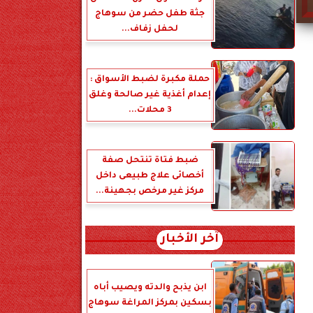
جثة طفل حضر من سوهاج
لحفل زفاف...
حملة مكبرة لضبط الأسواق :
إعدام أغذية غير صالحة وغلق
3 محلات...
ضبط فتاة تنتحل صفة
أخصائى علاج طبيعى داخل
مركز غير مرخص بجهينة...
آخر الأخبار
ابن يذبح والدته ويصيب أباه
بسكين بمركز المراغة سوهاج