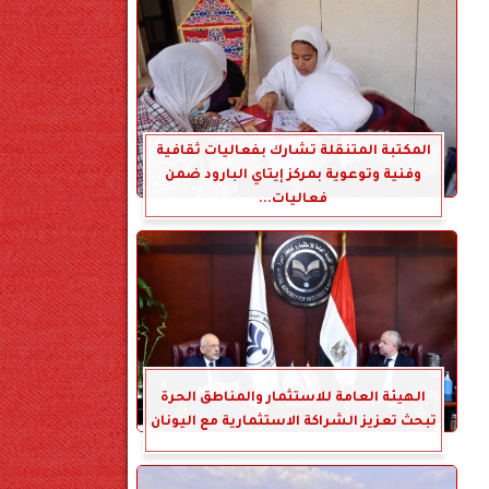
المكتبة المتنقلة تشارك بفعاليات ثقافية
وفنية وتوعوية بمركز إيتاي البارود ضمن
فعاليات...
الهيئة العامة للاستثمار والمناطق الحرة
تبحث تعزيز الشراكة الاستثمارية مع اليونان