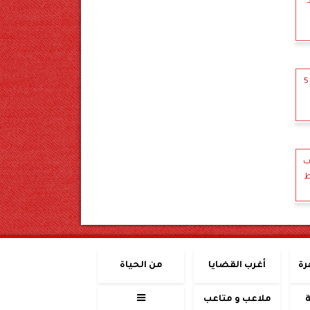
تصفيات حسابات”.. المؤبد لـ5
رعب في منشأة القناطر.. كلب ضال يعقر 5
لاب
ط
رة
أغرب القضايا
من الحياة
ملاعب و متاعب
