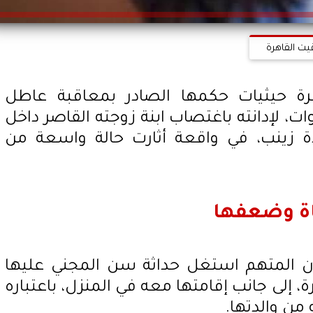
يت القاهرة
رة حيثيات حكمها الصادر بمعاقبة عاطل
المشدد لمدة 10 سنوات، لإدانته باغتصاب ابنة زوجته القاصر داخل
 زينب، في واقعة أثارت حالة واسعة من
اة وضعفها
أن المتهم استغل حداثة سن المجني عليها
 إلى جانب إقامتها معه في المنزل، باعتباره
 من والدتها.