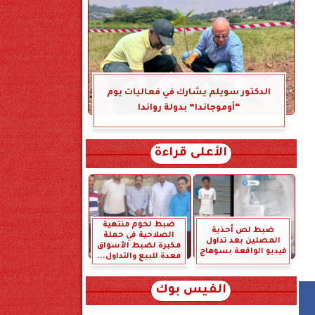
الدكتور سويلم يشارك في فعاليات يوم
“أوموجاندا” بدولة رواندا
الأعلى قراءة
ضبط لحوم منتهية
ضبط لص أحذية
الصلاحية في حملة
المصلين بعد تداول
مكبرة لضبط الأسواق
فيديو الواقعة بسوهاج
معدة للبيع والتداول...
الفيس بوك