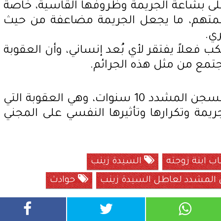
 بشاعة الجريمة وظروفها القاسية، خاصة
متهم، ما يجعل الجريمة مضاعفة من حيث
ري.
 فعلاً يفتقر لأي بُعد إنساني، وأن العقوبة
مجتمع من مثل هذه الجرائم.
وبناء عليه، قضت المحكمة بالسجن المشدد 10 سنوات، وهي العقوبة التي
يمة وتكرارها وتأثيرها النفسي على المجني
 ابنة زوجته
السيدة زينب
لمشدد لعاطل السيدة زينب
حوادث