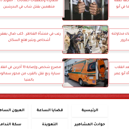
ها طعنًا
“مطاردة و
 في أبو
متهمين بقتل شاب في البدرشين
ء محاولته
دكرور
أشخاص ويثير هلع السكان
د انقلاب
مصرع شخص وإصابة 13 آخرين في انق
أبو عمر
سيارة ربع نقل بالقرب من محور سمالو
بالمنيا
الرئيسية
قضايا الساعة
العيون الساه
حوادث المشاهير
التعويذة
سكة الندامة