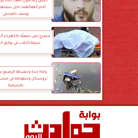
حبس ربة منزل أنهت حياة زوج
أمام أطفالهما داخل شقتهما
يوسف بالعجمي
مصرع لص صعقًا بالكهرباء أثنا
سرقة كابلات في بولاق ال
وفاة جدة وحفيدها الرضيع بع
تروسيكل وسقوطه في منشأة 
يالشرقية