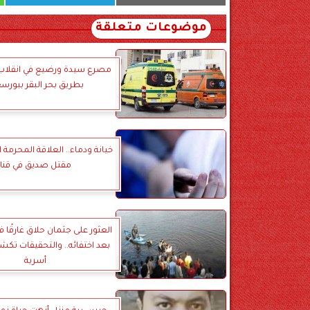
موضوعات متعلقة
مصرع سيدة ورضيع في انقلاب
بطريق بحر البقر ببورس
خيانة ودماء.. العلاقة المحرمة ا
مقتل صديق في قنا
العثور على جثمان حلاق غارقًا ف
بعد اختفائه.. والتحقيقات تك
أسرية