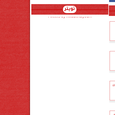
تويتر
Tweets by hwadithalyoum
ة