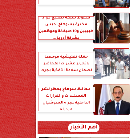
سقوط شبكة تصنيع مواد
مخدرة بسوهاج..حبس
طبيبين و10 صيادلة وموظفين
بشركة أدوية...
حملة تفتيشية موسعة
وتحرير عشرات المحاضر
لضمان سلامة الأغذية بجرجا
محافظ سوهاج يحظر نشر
المستندات والقرارات
الداخلية عبر «السوشيال
ميديا»
أهم الأخبار