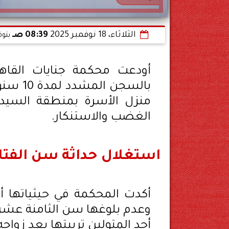
الثلاثاء، 18 نوفمبر 2025
08:39 صـ
بتوق
أودعت محكمة جنايات القاه
بالسجن 
منزل الأسرة بمنطقة السيدة
الغضب والاستنكار.
استغلال حداثة سن الفت
أكدت المحكمة في حيثياتها 
وعدم بلوغها سن الثامنة عشرة،
أحد المتولين تربيتها بعد زواجه