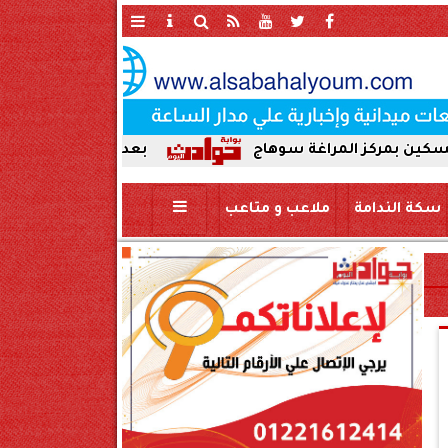
المراغة سوهاج
بعد ضبط حمير مذبوحة في محافظة س
سكة الندامة
ملاعب و متاعب