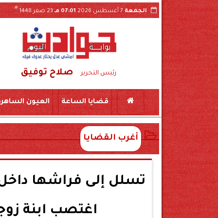
هـ
الجمعة
7 أغسطس 2026
07:01 مـ
23 صفر 1448
صلاح توفيق
 على ذمة التحقيقات
رئيس التحرير
قضايا الساعة
العيون الساهرة
أغرب القضايا
اغتصب ابنة زوج