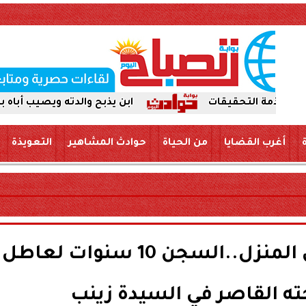
ابن يذبح والدته ويصيب أباه بسكين بمركز 
أغرب القضايا
من الحياة
حوادث المشاهير
التعويذة
تسلل إلى فراشها داخل المنزل..السجن 10 سنوات لعاطل
ته القاصر في السيدة زينب