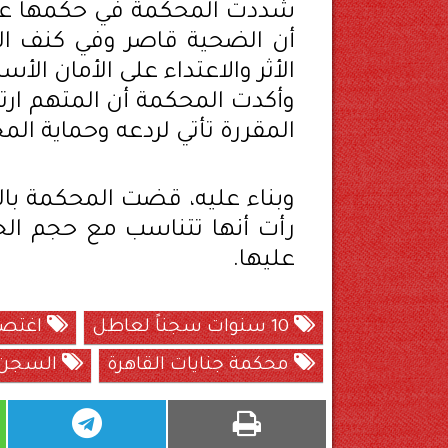
شددت المحكمة في حكمها على
أن الضحية قاصر وفي كنف ال
الأثر والاعتداء على الأمان الأس
وأكدت المحكمة أن المتهم ارتكب
المقررة تأتي لردعه وحماية ال
رأت أنها تتناسب مع حجم الجر
عليها.
10 سنوات سجناً لعاطل
اغتصاب
محكمة جنايات القاهرة
السجن ا