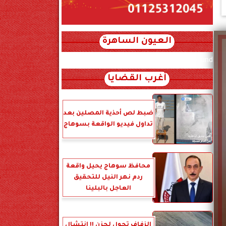
العيون الساهرة
xml_json/rss/~12.xml x0n not found
أغرب القضايا
ضبط لص أحذية المصلين بعد
تداول فيديو الواقعة بسوهاج
محافظ سوهاج يحيل واقعة
ردم نهر النيل للتحقيق
العاجل بالبلينا
الزفاف تحول لحزن !! انتشال