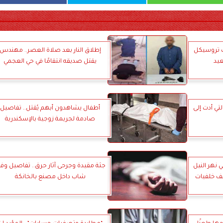
 تروسيكل
إطلاق النار بعد صلاة العصر.. مهندس
عيد
يقتل صديقه انتقامًا في حي العجمي
لتي أدت إلى
أطفال يشاهدون أبهم يُقتل.. تفاصيل
صادمة لجريمة زوجية بالإسكندرية
ي نهر النيل
جثة مقيدة وجرحى آثار حرق.. تفاصيل وفا
شف خلفيات
شاب داخل مصنع بالخانكة