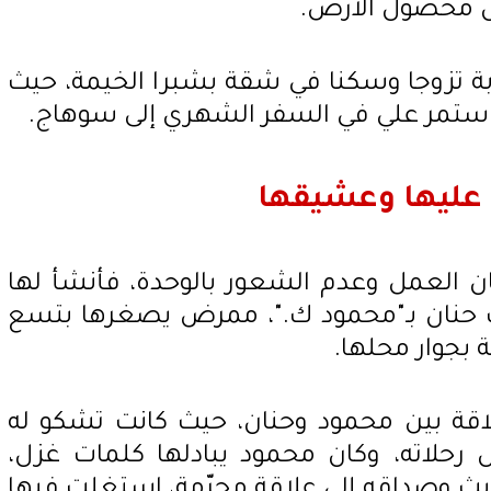
ل محصول الأرض.
ة تزوجا وسكنا في شقة بشبرا الخيمة، حيث
ا استمر علي في السفر الشهري إلى سوهاج.
 عليها وعشيقها
201، طلبت حنان العمل وعدم الشعور بالوحدة، فأنشأ لها
ت حنان بـ"محمود ك."، ممرض يصغرها بتسع
بجوار محلها.
اقة بين محمود وحنان، حيث كانت تشكو له
رحلاته، وكان محمود يبادلها كلمات غزل،
ديث وصداقه إلى علاقة محرّمة، استغلت فيها