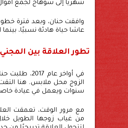
شهريًا إلى سوهاج لجمع أموا
وافقت حنان، وبعد فترة خطوب
عاشا حياة هادئة نسبيًا، بينم
تطور العلاقة بين المجني
في أواخر عام 7
الزوج محل ملابس. هنا التق
سنوات ويعمل في عيادة خاصة 
مع مرور الوقت، تعمقت العل
من غياب زوجها الطويل خلال 
لتتحول العلاقة تدريجيًا من ح