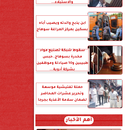
والاستيلاء...
ابن يذبح والدته ويصيب أباه
بسكين بمركز المراغة سوهاج
سقوط شبكة تصنيع مواد
مخدرة بسوهاج..حبس
طبيبين و10 صيادلة وموظفين
بشركة أدوية...
حملة تفتيشية موسعة
وتحرير عشرات المحاضر
لضمان سلامة الأغذية بجرجا
أهم الأخبار