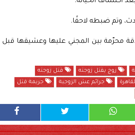
عد اكتشاف الخيانة.
دث، وتم ضبطه لاحقًا.
قة محرّمة بين المجني عليها وعشيقها قبل
ة
زوج يقتل زوجته
قتل زوجته
قاهرة
جرائم عش الزوجية
جريمة قتل