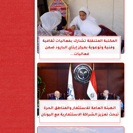
المكتبة المتنقلة تشارك بفعاليات ثقافية
وفنية وتوعوية بمركز إيتاي البارود ضمن
فعاليات...
الهيئة العامة للاستثمار والمناطق الحرة
تبحث تعزيز الشراكة الاستثمارية مع اليونان