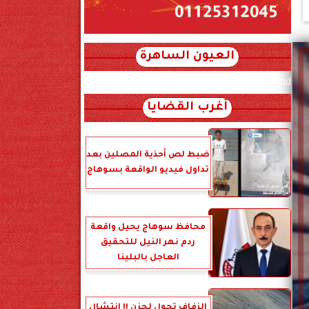
العيون الساهرة
xml_json/rss/~12.xml x0n not found
أغرب القضايا
ضبط لص أحذية المصلين بعد
تداول فيديو الواقعة بسوهاج
محافظ سوهاج يحيل واقعة
ردم نهر النيل للتحقيق
العاجل بالبلينا
الزفاف تحول لحزن !! انتشال