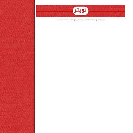
تويتر
Tweets by hwadithalyoum