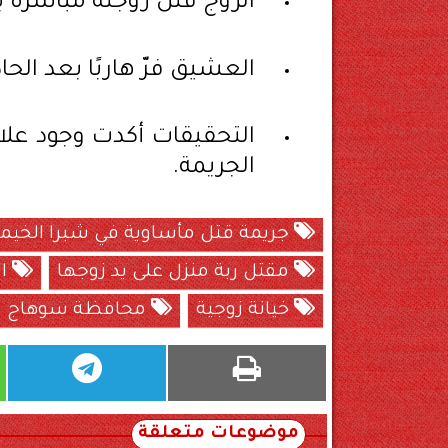
الزوج قتل زوجته مباشرة ب
العشيق فرّ هاربًا بعد الحا
التحقيقات أكدت وجود علا
الجريمة.
جريمة قتل مأساوية في شبرا الخيم
مقتل ربة منزل على يد زوجها
ال
خيانة زوجية
محافظة سوهاج
موضوعات متعلقة