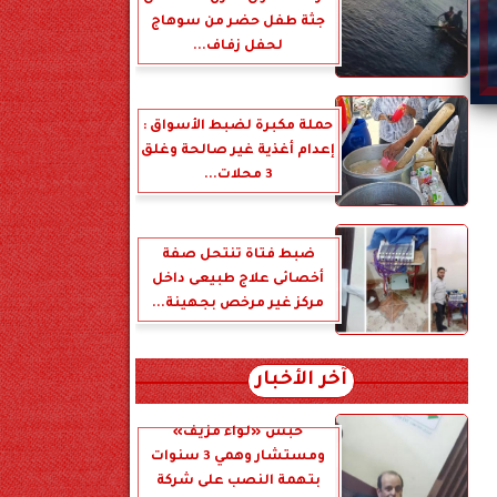
جثة طفل حضر من سوهاج
لحفل زفاف...
حملة مكبرة لضبط الأسواق :
إعدام أغذية غير صالحة وغلق
3 محلات...
ضبط فتاة تنتحل صفة
أخصائى علاج طبيعى داخل
مركز غير مرخص بجهينة...
آخر الأخبار
حبس «لواء مزيف»
ومستشار وهمي 3 سنوات
بتهمة النصب على شركة