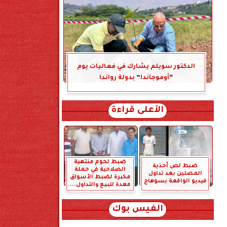
الدكتور سويلم يشارك في فعاليات يوم
“أوموجاندا” بدولة رواندا
الأعلى قراءة
ضبط لحوم منتهية
ضبط لص أحذية
الصلاحية في حملة
المصلين بعد تداول
مكبرة لضبط الأسواق
فيديو الواقعة بسوهاج
معدة للبيع والتداول...
الفيس بوك