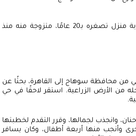
المجني عليها: حنان م.، ربة منزل تصغره بـ20 عامًا، متزوجة منه منذ
2010، انتقل علي من محافظة سوهاج إلى القاهرة، بحثًا عن
 من الأرض الزراعية. استقر لاحقًا في حي
ة.
، شاهد علي حنان، وانجذب لجمالها، وقرر التقدم لخطبتها
خرى وأنجب منها أربعة أطفال، وكان يسافر