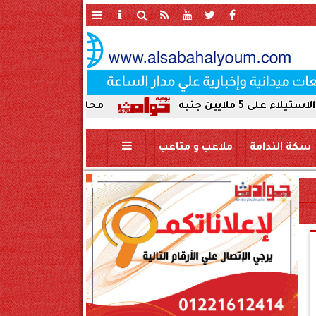
محافظ سوهاج يحيل واقعة ردم نهر الني
سكة الندامة
ملاعب و متاعب