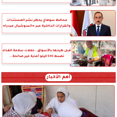
محافظ سوهاج يحظر نشر المستندات
والقرارات الداخلية عبر «السوشيال ميديا»
قبل طرحها بالأسواق.. حملات سلامة الغذاء
تضبط 530 كيلو أغذية غير صالحة...
أهم الأخبار