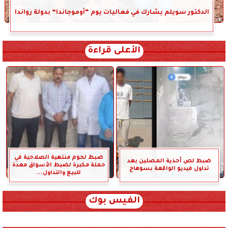
الدكتور سويلم يشارك في فعاليات يوم “أوموجاندا” بدولة رواندا
الأعلى قراءة
ضبط لحوم منتهية الصلاحية في
ضبط لص أحذية المصلين بعد
حملة مكبرة لضبط الأسواق معدة
تداول فيديو الواقعة بسوهاج
للبيع والتداول...
الفيس بوك