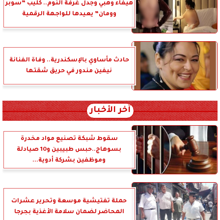
هيفاء وهبي وجدل غرفة النوم.. كليب ”سوبر
وومان” يعيدها للواجهة الرقمية
حادث مأساوي بالإسكندرية.. وفاة الفنانة
نيفين مندور في حريق شقتها
آخر الأخبار
سقوط شبكة تصنيع مواد مخدرة
بسوهاج..حبس طبيبين و10 صيادلة
وموظفين بشركة أدوية...
حملة تفتيشية موسعة وتحرير عشرات
المحاضر لضمان سلامة الأغذية بجرجا