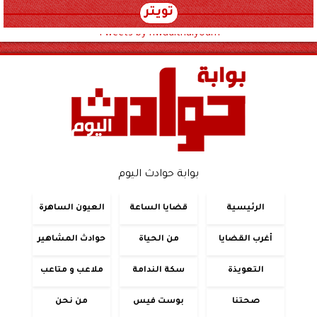
تويتر
Tweets by hwadithalyoum
بوابة حوادث اليوم
الرئيسية
قضايا الساعة
العيون الساهرة
أغرب القضايا
من الحياة
حوادث المشاهير
التعويذة
سكة الندامة
ملاعب و متاعب
صحتنا
بوست فيس
من نحن