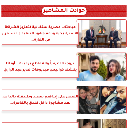
xml_json/rss/~12.xml x0n not found
حوادث المشاهير
مباحثات مصرية سنغالية لتعزيز الشراكة
الاستراتيجية ودعم جهود التنمية والاستقرار
في القارة...
تزوجتها عرفياً والمقاطع برغبتها..أوتاكا
يكشف كواليس فيديوهات هدير عبد الرازق
القبض على إبراهيم سعيد وطليقته داليا بدر
بعد مشاجرة داخل فندق بالقاهرة...