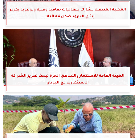
المكتبة المتنقلة تشارك بفعاليات ثقافية وفنية وتوعوية بمركز
إيتاي البارود ضمن فعاليات...
الهيئة العامة للاستثمار والمناطق الحرة تبحث تعزيز الشراكة
الاستثمارية مع اليونان