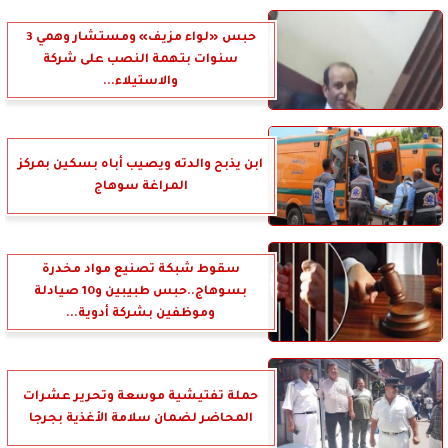
حبس «لواء مزيف» ومستشار وهمي 3
سنوات بتهمة النصب على شركة
والاستيلاء...
ابن يذبح والدته ويصيب أباه بسكين بمركز
المراغة سوهاج
سقوط شبكة تصنيع مواد مخدرة
بسوهاج..حبس طبيبين و10 صيادلة
وموظفين بشركة أدوية...
حملة تفتيشية موسعة وتحرير عشرات
المحاضر لضمان سلامة الأغذية بجرجا