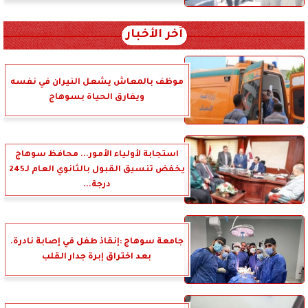
آخر الأخبار
موظف بالمعاش يشعل النيران في نفسه
ويفارق الحياة بسوهاج
استجابة لأولياء الأمور... محافظ سوهاج
يخفض تنسيق القبول بالثانوي العام لـ245
درجة...
جامعة سوهاج :إنقاذ طفل في إصابة نادرة.
بعد اختراق إبرة جدار القلب