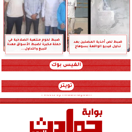
ضبط لحوم منتهية الصلاحية في
ضبط لص أحذية المصلين بعد
حملة مكبرة لضبط الأسواق معدة
تداول فيديو الواقعة بسوهاج
للبيع والتداول...
الفيس بوك
تويتر
Tweets by hwadithalyoum