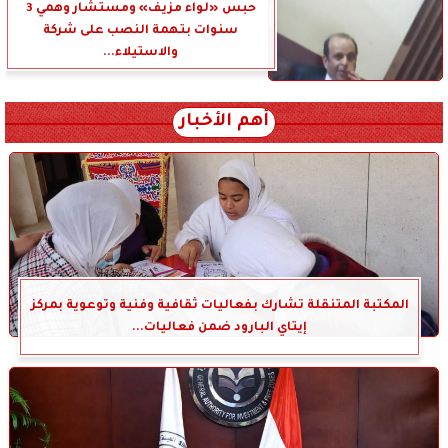
حبس «لواء مزيف» ومستشار وهمي 3
سنوات بتهمة النصب على شركة
والاستيلاء...
أهم الأخبار
المكتبة المتنقلة تشارك بفعاليات ثقافية وفنية وتوعوية بمركز
إيتاي البارود ضمن فعاليات...