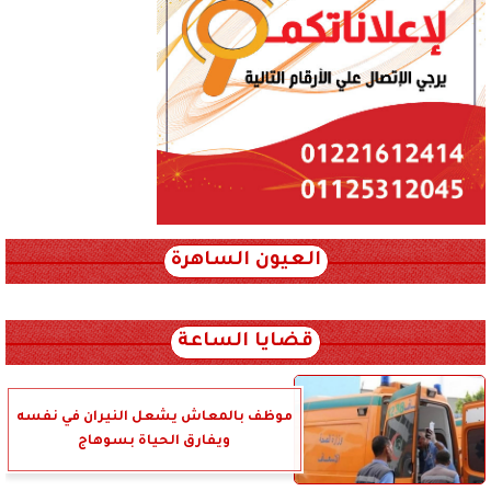
العيون الساهرة
xml_json/rss/~12.xml x0n not found
قضايا الساعة
موظف بالمعاش يشعل النيران في نفسه
ويفارق الحياة بسوهاج