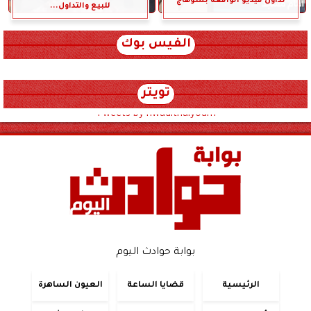
تداول فيديو الواقعة بسوهاج
للبيع والتداول...
الفيس بوك
تويتر
Tweets by hwadithalyoum
بوابة حوادث اليوم
الرئيسية
قضايا الساعة
العيون الساهرة