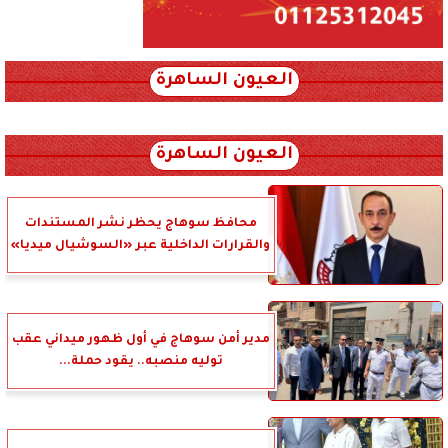
العيون الساهرة
xml_json/rss/~12.xml x0n not found
العيون الساهرة
محافظ سوهاج يحظر نشر المستندات
والقرارات الداخلية عبر «السوشيال ميديا»
مدير أمن سوهاج في أول ظهور ميداني عقب
توليه منصبه.. يقود حملة...