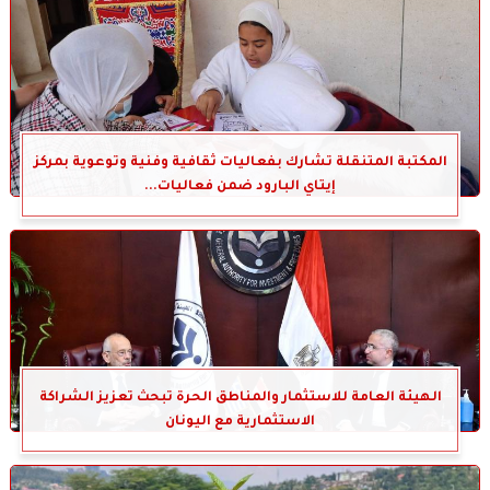
المكتبة المتنقلة تشارك بفعاليات ثقافية وفنية وتوعوية بمركز
إيتاي البارود ضمن فعاليات...
الهيئة العامة للاستثمار والمناطق الحرة تبحث تعزيز الشراكة
الاستثمارية مع اليونان