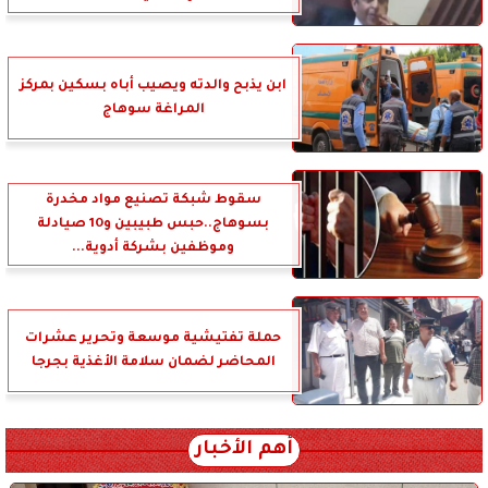
ابن يذبح والدته ويصيب أباه بسكين بمركز
المراغة سوهاج
سقوط شبكة تصنيع مواد مخدرة
بسوهاج..حبس طبيبين و10 صيادلة
وموظفين بشركة أدوية...
حملة تفتيشية موسعة وتحرير عشرات
المحاضر لضمان سلامة الأغذية بجرجا
أهم الأخبار