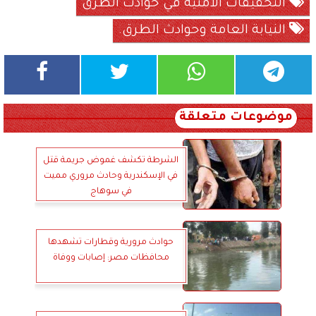
التحقيقات الأمنية في حوادث الطرق
النيابة العامة وحوادث الطرق.
موضوعات متعلقة
الشرطة تكشف غموض جريمة قتل
في الإسكندرية وحادث مروري مميت
في سوهاج
حوادث مرورية وقطارات تشهدها
محافظات مصر: إصابات ووفاة