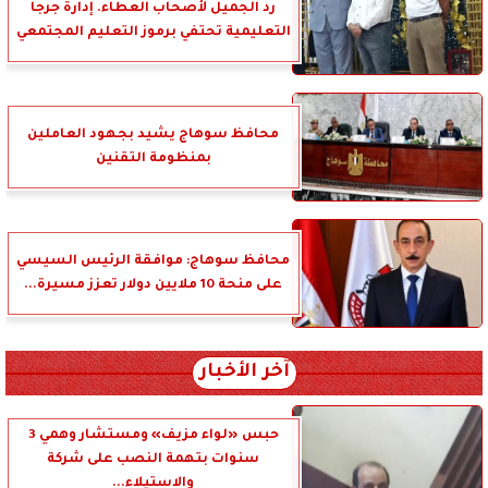
رد الجميل لأصحاب العطاء. إدارة جرجا
التعليمية تحتفي برموز التعليم المجتمعي
محافظ سوهاج يشيد بجهود العاملين
بمنظومة التقنين
محافظ سوهاج: موافقة الرئيس السيسي
على منحة 10 ملايين دولار تعزز مسيرة...
آخر الأخبار
حبس «لواء مزيف» ومستشار وهمي 3
سنوات بتهمة النصب على شركة
والاستيلاء...