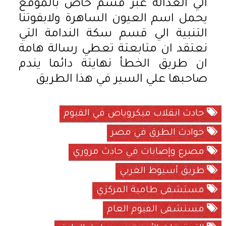
الي العدالة عبر قسم خاص بالموقع
يحمل اسم العيون الساهرة ولابفوتنا
التنبية الي قسم سكة الندامة التي
نعتقد ان متابعتة تعطي رسالة هامة
ان طريق الخطأ نهايتة دائما يندم
صاحبها علي السير في هذا الطريق
حادث انقلاب ميكروباص في الفيوم
حوادث الطرق في مصر
مصرع وإصابات في حادث مروري
طريق أسيوط الغربي
مستشفى طامية المركزي
مستشفى الفيوم العام