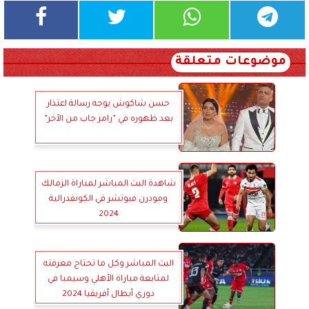
موضوعات متعلقة
حسن شاكوش يوجه رسالة اعتذار
بعد ظهوره في ”رامز جاب من الآخر”
شاهدة البث المباشر لمباراة الزمالك
ومودرن فيوتشر في الكونفدرالية
2024
البث المباشر وكل ما تحتاج معرفته
لمتابعة مباراة الأهلي وسيمبا في
دوري أبطال أفريقيا 2024