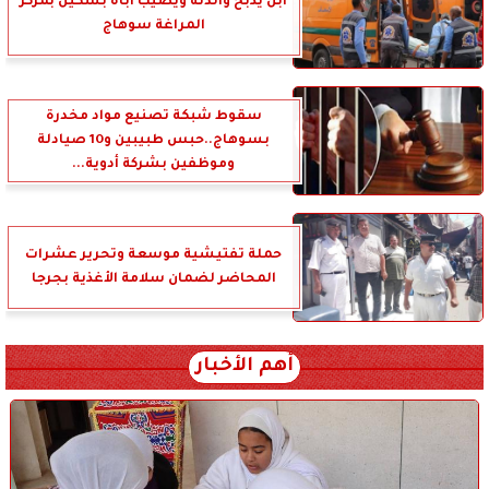
ابن يذبح والدته ويصيب أباه بسكين بمركز
المراغة سوهاج
سقوط شبكة تصنيع مواد مخدرة
بسوهاج..حبس طبيبين و10 صيادلة
وموظفين بشركة أدوية...
حملة تفتيشية موسعة وتحرير عشرات
المحاضر لضمان سلامة الأغذية بجرجا
أهم الأخبار