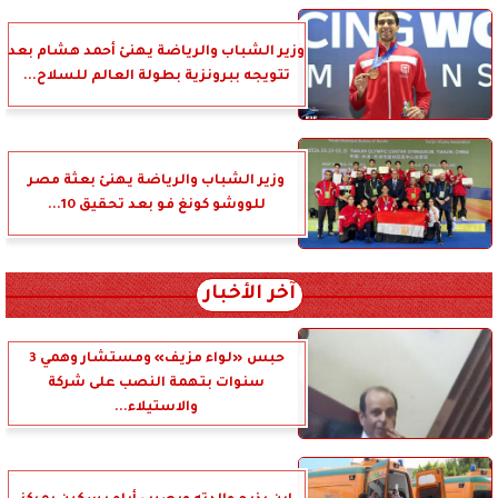
وزير الشباب والرياضة يهنئ أحمد هشام بعد
تتويجه ببرونزية بطولة العالم للسلاح...
وزير الشباب والرياضة يهنئ بعثة مصر
للووشو كونغ فو بعد تحقيق 10...
آخر الأخبار
حبس «لواء مزيف» ومستشار وهمي 3
سنوات بتهمة النصب على شركة
والاستيلاء...