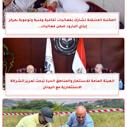
المكتبة المتنقلة تشارك بفعاليات ثقافية وفنية وتوعوية بمركز
إيتاي البارود ضمن فعاليات...
الهيئة العامة للاستثمار والمناطق الحرة تبحث تعزيز الشراكة
الاستثمارية مع اليونان