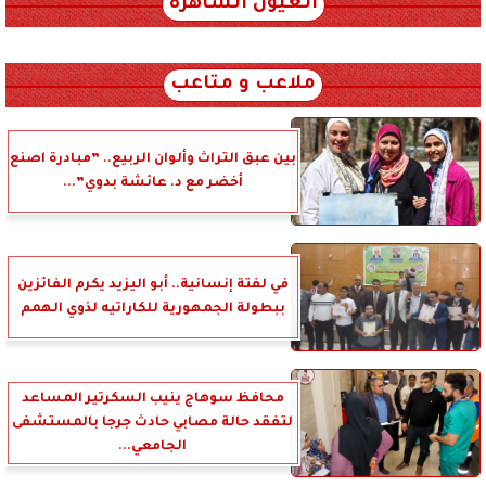
العيون الساهرة
xml_json/rss/~12.xml x0n not found
ملاعب و متاعب
بين عبق التراث وألوان الربيع.. ”مبادرة اصنع
أخضر مع د. عائشة بدوي”...
في لفتة إنسانية.. أبو اليزيد يكرم الفائزين
ببطولة الجمهورية للكاراتيه لذوي الهمم
محافظ سوهاج ينيب السكرتير المساعد
لتفقد حالة مصابي حادث جرجا بالمستشفى
الجامعي...