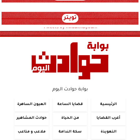
تويتر
Tweets by hwadithalyoum
بوابة حوادث اليوم
الرئيسية
قضايا الساعة
العيون الساهرة
أغرب القضايا
من الحياة
حوادث المشاهير
التعويذة
سكة الندامة
ملاعب و متاعب