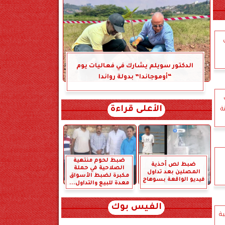
ق
الدكتور سويلم يشارك في فعاليات يوم
“أوموجاندا” بدولة رواندا
باب
الأعلى قراءة
ضبط لحوم منتهية
ضبط لص أحذية
الصلاحية في حملة
المصلين بعد تداول
مكبرة لضبط الأسواق
فيديو الواقعة بسوهاج
معدة للبيع والتداول...
الفيس بوك
ية