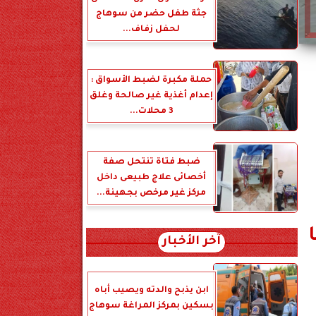
جثة طفل حضر من سوهاج
لحفل زفاف...
حملة مكبرة لضبط الأسواق :
إعدام أغذية غير صالحة وغلق
3 محلات...
ضبط فتاة تنتحل صفة
أخصائى علاج طبيعى داخل
مركز غير مرخص بجهينة...
آخر الأخبار
ابن يذبح والدته ويصيب أباه
بسكين بمركز المراغة سوهاج