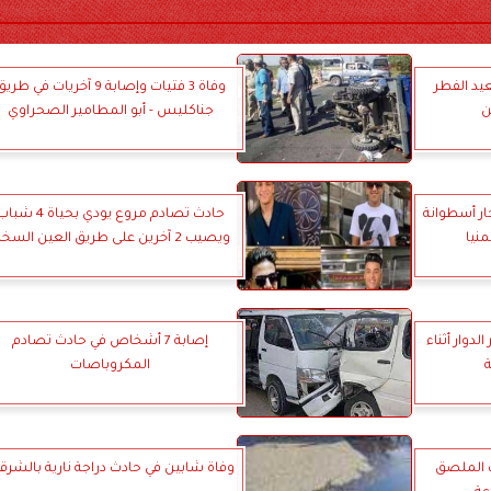
عيد الفطر
وفاة 3 فتيات وإصابة 9 آخريات في طري
ن
جناكليس - أبو المطامير الصحراوي
فجار أسطوانة
حادث تصادم مروع يودي بحياة 4 ش
منيا
ويصيب 2 آخرين على طريق العين السخنة
دوار أثناء
إصابة 7 أشخاص في حادث تصادم
المكروباصات
كيب الملصق
وفاة شابين في حادث دراجة نارية بالشرق