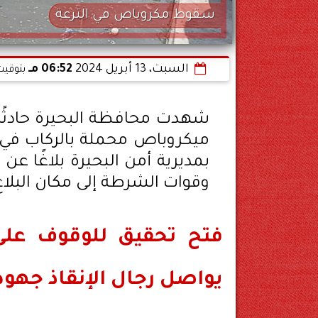
سقوط مكروباص في الترعة
السبت، 13 أبريل 2024
06:52 مـ
بتوقيت
شهدت محافظة البحيرة حادثًا
ميكروباص محملة بالركاب في ت
بمديرية أمن البحيرة بلاغًا ع
وقوات الشرطة إلى مكان البلاغ
فتح تحقيق للوقوف على
يواصل رجال الإنقاذ جهوده