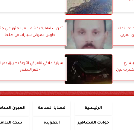
ادث انقلاب
أمن الدقهلية يكشف لغز العثور علي جث
 الغربي
حارس معرض سيارات في طلخا
بشارع
سيارة ملاكي تقفز في الترعة بطريق دميا
ندرية دون
- كفر البطيخ
الرئيسية
قضايا الساعة
العيون الساه
حوادث المشاهير
التعويذة
سكة الندامة