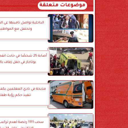
موضوعات متعلقة
الداخلية تواصل تامينها غي ال
وتحتفل مع المواطني
أصابة 25 شخصًا في حادث ان
بوتاجاز في حفل زفاف بال
مذبحة في نادي المعلمين بكفر ال
تنفيذ حكم رؤية طفلة
سحب 1111 رخصة لعدم تر