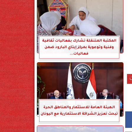
المكتبة المتنقلة تشارك بفعاليات ثقافية
وفنية وتوعوية بمركز إيتاي البارود ضمن
فعاليات...
الهيئة العامة للاستثمار والمناطق الحرة
تبحث تعزيز الشراكة الاستثمارية مع اليونان