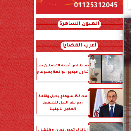
العيون الساهرة
xml_json/rss/~12.xml x0n not found
أغرب القضايا
ضبط لص أحذية المصلين بعد
تداول فيديو الواقعة بسوهاج
محافظ سوهاج يحيل واقعة
ردم نهر النيل للتحقيق
العاجل بالبلينا
الزفاف تحول لحزن !! انتشال