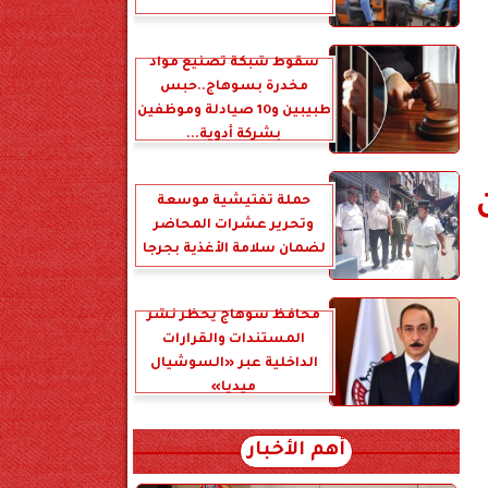
سقوط شبكة تصنيع مواد
مخدرة بسوهاج..حبس
طبيبين و10 صيادلة وموظفين
بشركة أدوية...
حملة تفتيشية موسعة
وتحرير عشرات المحاضر
لضمان سلامة الأغذية بجرجا
محافظ سوهاج يحظر نشر
المستندات والقرارات
الداخلية عبر «السوشيال
ميديا»
أهم الأخبار