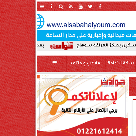
المراغة سوهاج
بعد ضبط حمير مذبوحة في محافظة س
سكة الندامة
ملاعب و متاعب