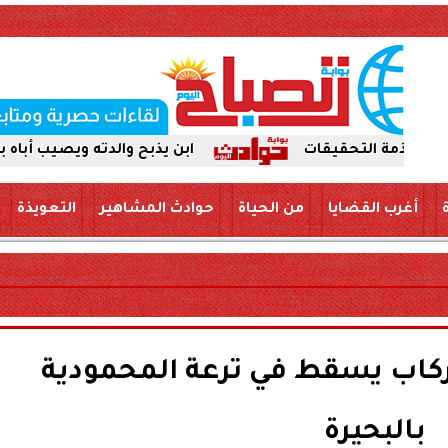
ابن يذبح والدته ويصيب أباه بسكين بمركز 
أغرب القضايا
من الحياة
حوادث المشاهير
التعويذة
كاب يسقط في ترعة المحمودية
بالبحيرة