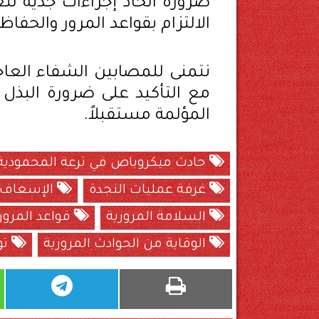
ضرورة اتخاذ إجراءات جدية لت
الالتزام بقواعد المرور والحف
نتمنى للمصابين الشفاء العاجل
مع التأكيد على ضرورة البذل
المؤلمة مستقبلاً.
حادث ميكروباص في ترعة المحمودية
غرفة عمليات النجدة
الإسعاف
السلامة المرورية
قواعد المرور
الوقاية من الحوادث المرورية
تو