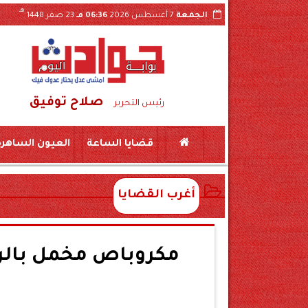
هـ
الجمعة
7 أغسطس 2026
06:36 مـ
23 صفر 1448
صلاح توفيق
ا على ذمة التحقيقات
رئيس التحرير
قضايا الساعة
العيون الساهرة
أغرب القضايا
مكروباص مخمل بالر