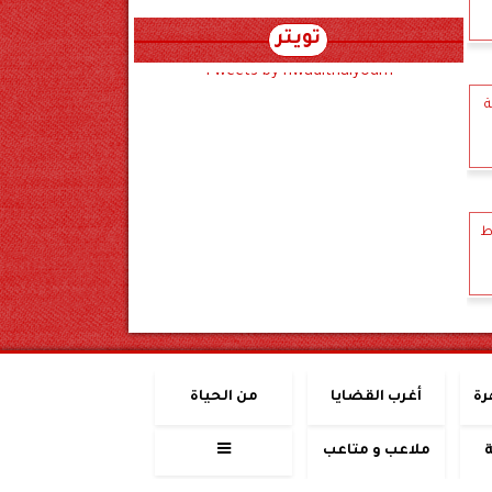
تويتر
Tweets by hwadithalyoum
ة
ط
رة
أغرب القضايا
من الحياة
ملاعب و متاعب
