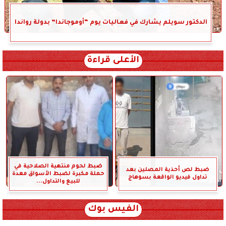
الدكتور سويلم يشارك في فعاليات يوم “أوموجاندا” بدولة رواندا
الأعلى قراءة
ضبط لحوم منتهية الصلاحية في
ضبط لص أحذية المصلين بعد
حملة مكبرة لضبط الأسواق معدة
تداول فيديو الواقعة بسوهاج
للبيع والتداول...
الفيس بوك