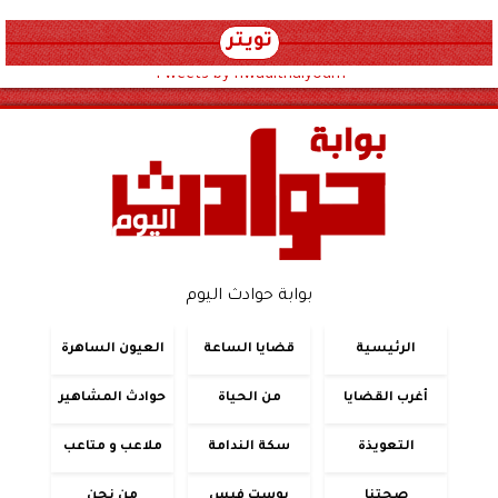
تويتر
Tweets by hwadithalyoum
بوابة حوادث اليوم
الرئيسية
قضايا الساعة
العيون الساهرة
أغرب القضايا
من الحياة
حوادث المشاهير
التعويذة
سكة الندامة
ملاعب و متاعب
صحتنا
بوست فيس
من نحن