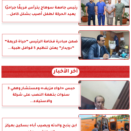
رئيس جامعة سوهاج يترأس فريقًا جراحيًا
يعيد الحركة لطفل أصيب بشلل كامل...
ضمن مبادرة فخامة الرئيس ”حياة كريمة”
”دويدار” يعلن تنظيم 5 قوافل طبية...
آخر الأخبار
حبس «لواء مزيف» ومستشار وهمي 3
سنوات بتهمة النصب على شركة
والاستيلاء...
ابن يذبح والدته ويصيب أباه بسكين بمركز