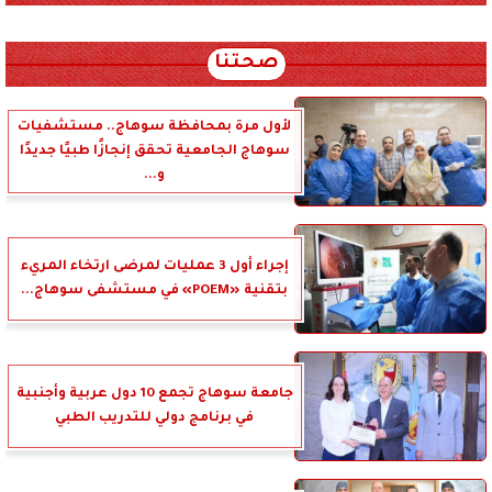
xml_json/rss/~12.xml x0n not found
صحتنا
لأول مرة بمحافظة سوهاج.. مستشفيات
سوهاج الجامعية تحقق إنجازًا طبيًا جديدًا
و...
إجراء أول 3 عمليات لمرضى ارتخاء المريء
بتقنية «POEM» في مستشفى سوهاج...
جامعة سوهاج تجمع 10 دول عربية وأجنبية
في برنامج دولي للتدريب الطبي