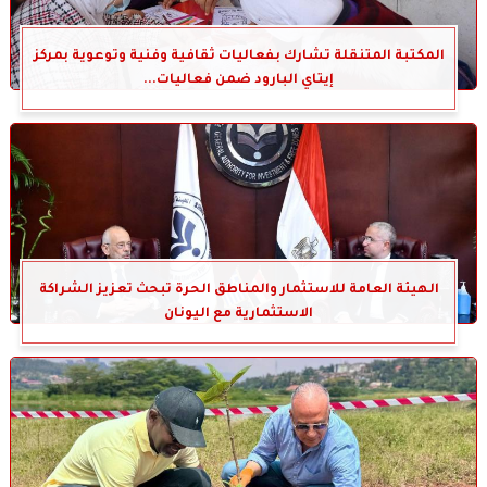
المكتبة المتنقلة تشارك بفعاليات ثقافية وفنية وتوعوية بمركز
إيتاي البارود ضمن فعاليات...
الهيئة العامة للاستثمار والمناطق الحرة تبحث تعزيز الشراكة
الاستثمارية مع اليونان