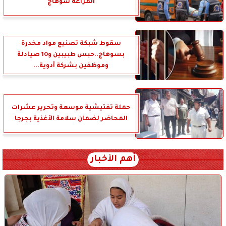
المراغة سوهاج
سقوط شبكة تصنيع مواد مخدرة
بسوهاج..حبس طبيبين و10 صيادلة
وموظفين بشركة أدوية...
حملة تفتيشية موسعة وتحرير عشرات
المحاضر لضمان سلامة الأغذية بجرجا
أهم الأخبار