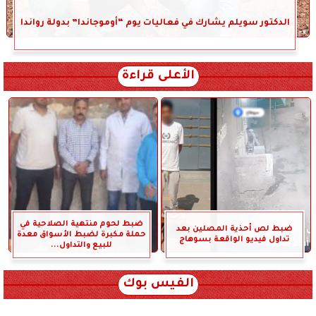
الدكتور سويلم يشارك في فعاليات يوم “أوموجاندا” بدولة رواندا
الأعلى قراءة
ضبط لحوم منتهية الصلاحية في
ضبط لص أحذية المصلين بعد
حملة مكبرة لضبط الأسواق معدة
تداول فيديو الواقعة بسوهاج
للبيع والتداول...
الفيس بوك