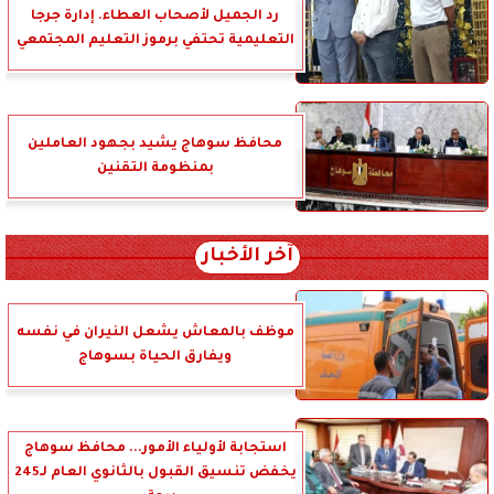
رد الجميل لأصحاب العطاء. إدارة جرجا
التعليمية تحتفي برموز التعليم المجتمعي
محافظ سوهاج يشيد بجهود العاملين
بمنظومة التقنين
آخر الأخبار
موظف بالمعاش يشعل النيران في نفسه
ويفارق الحياة بسوهاج
استجابة لأولياء الأمور... محافظ سوهاج
يخفض تنسيق القبول بالثانوي العام لـ245