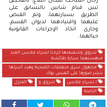
رجال المباحث لمكان البلاغ، بالفحص
تبين قيام شابين بالتسابق على
الطريق بسيارتهما، وتم القبض
عليهما واقتيادهما لديوان القسم،
وجارى اتخاذ الإجراءات القانونية
حيالهما.
شروق وشقيقتها خرجتا لشراء ملابس العيد
فدهستهما سيارة طائشة
مجهول سرق متعلقات الضحية وهدد أسرتها
بنشر صورها على الفيس بوك
ا لشراء ملابس
شروق و
المنزل
الثامنة