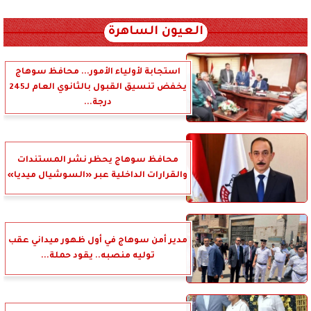
xml_json/rss/~12.xml x0n not found
العيون الساهرة
استجابة لأولياء الأمور... محافظ سوهاج
يخفض تنسيق القبول بالثانوي العام لـ245
درجة...
محافظ سوهاج يحظر نشر المستندات
والقرارات الداخلية عبر «السوشيال ميديا»
مدير أمن سوهاج في أول ظهور ميداني عقب
توليه منصبه.. يقود حملة...