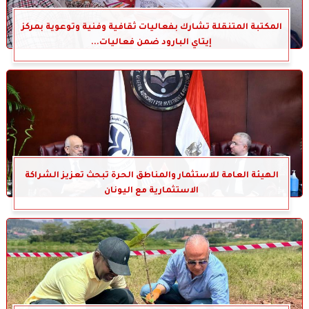
المكتبة المتنقلة تشارك بفعاليات ثقافية وفنية وتوعوية بمركز
إيتاي البارود ضمن فعاليات...
الهيئة العامة للاستثمار والمناطق الحرة تبحث تعزيز الشراكة
الاستثمارية مع اليونان