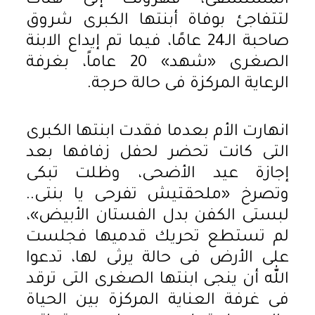
المستشفى، فهرولت إلى هناك
لتتفاجئ بوفاة أبنتها الكبرى شروق
صاحبة الـ24 عامًا، فيما تم إيداع الابنة
الصغرى «شهد» 20 عاماً، بغرفة
الرعاية المركزة فى حالة حرجة.
انهارت الأم بعدما فقدت ابنتها الكبرى
التى كانت تحضر لحفل زفافها بعد
إجازة عيد الأضحى، وظلت تبكى
وتصرخ «ملحقتيش تفرحى يا بنتى..
لبستى الكفن بدل الفستان الأبيض»،
لم تستطع تحريك قدميها فجلست
على الأرض فى حالة يرثى لها، تدعوا
الله أن ينجى ابنتها الصغرى التى ترقد
فى غرفة العناية المركزة بين الحياة