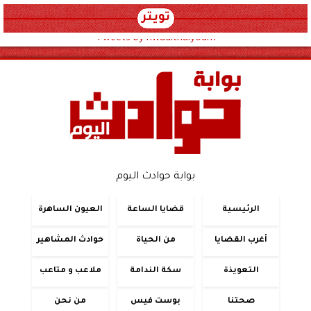
تويتر
Tweets by hwadithalyoum
بوابة حوادث اليوم
الرئيسية
قضايا الساعة
العيون الساهرة
أغرب القضايا
من الحياة
حوادث المشاهير
التعويذة
سكة الندامة
ملاعب و متاعب
صحتنا
بوست فيس
من نحن