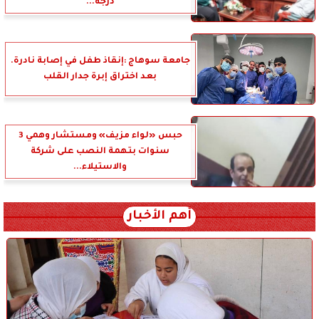
درجة...
جامعة سوهاج :إنقاذ طفل في إصابة نادرة.
بعد اختراق إبرة جدار القلب
حبس «لواء مزيف» ومستشار وهمي 3
سنوات بتهمة النصب على شركة
والاستيلاء...
أهم الأخبار