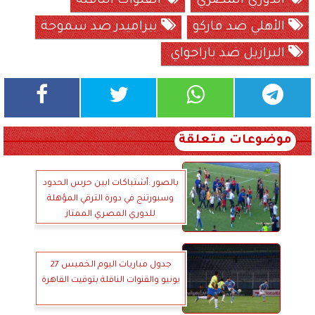
الدوري المصري
القنوات الناقلة
الأهلي ضد فاركو
بيراميدز ضد سموحة
البرازيل ضد باراجواي.
موضوعات متعلقة
بالصور :أشتباكات ابين حرس الحدود
وسبورتنج في دورة الترقي المؤهلة
للدوري المصري الممتاز
جدول مباريات اليوم الخميس 27
يونيو والقنوات الناقلة بتوقيت القاهرة