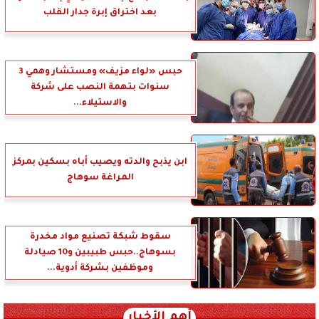
بعد اختراق إبرة جدار القلب
حبس «لواء مزيف» ومستشار وهمي 3
سنوات بتهمة النصب على شركة
والاستيلاء...
ابن يذبح والدته ويصيب أباه بسكين بمركز
المراغة سوهاج
سقوط شبكة تصنيع مواد مخدرة
بسوهاج..حبس طبيبين و10 صيادلة
وموظفين بشركة أدوية...
أهم الأخبار