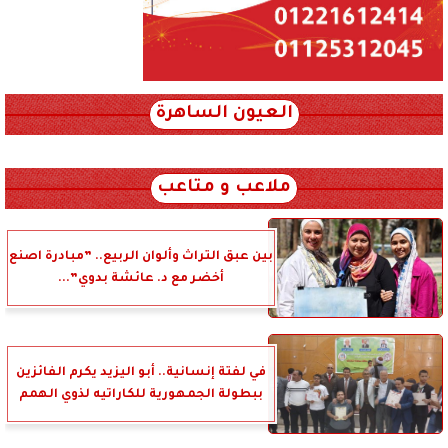
العيون الساهرة
xml_json/rss/~12.xml x0n not found
ملاعب و متاعب
بين عبق التراث وألوان الربيع.. ”مبادرة اصنع
أخضر مع د. عائشة بدوي”...
في لفتة إنسانية.. أبو اليزيد يكرم الفائزين
ببطولة الجمهورية للكاراتيه لذوي الهمم