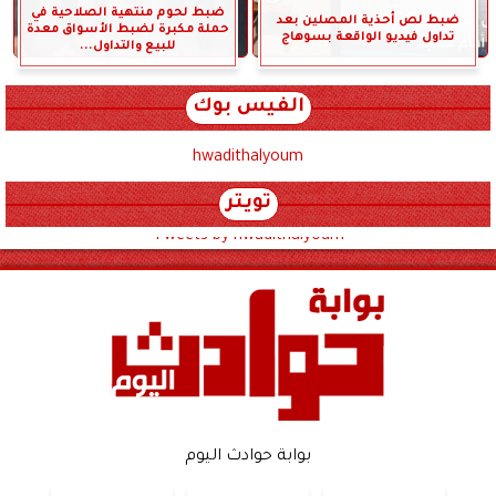
ضبط لحوم منتهية الصلاحية في
ضبط لص أحذية المصلين بعد
حملة مكبرة لضبط الأسواق معدة
تداول فيديو الواقعة بسوهاج
للبيع والتداول...
الفيس بوك
hwadithalyoum
تويتر
Tweets by hwadithalyoum
بوابة حوادث اليوم