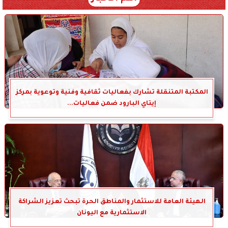
المكتبة المتنقلة تشارك بفعاليات ثقافية وفنية وتوعوية بمركز
إيتاي البارود ضمن فعاليات...
الهيئة العامة للاستثمار والمناطق الحرة تبحث تعزيز الشراكة
الاستثمارية مع اليونان