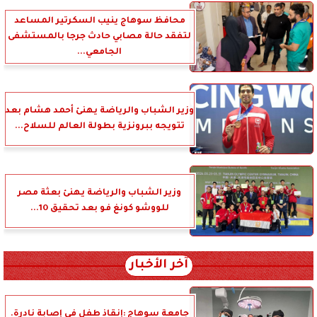
محافظ سوهاج ينيب السكرتير المساعد
لتفقد حالة مصابي حادث جرجا بالمستشفى
الجامعي...
وزير الشباب والرياضة يهنئ أحمد هشام بعد
تتويجه ببرونزية بطولة العالم للسلاح...
وزير الشباب والرياضة يهنئ بعثة مصر
للووشو كونغ فو بعد تحقيق 10...
آخر الأخبار
جامعة سوهاج :إنقاذ طفل في إصابة نادرة.