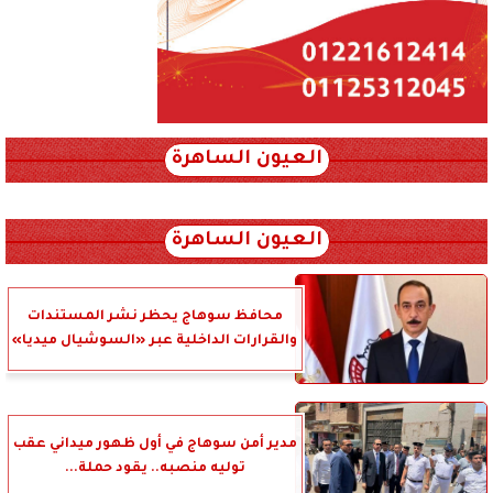
العيون الساهرة
xml_json/rss/~12.xml x0n not found
العيون الساهرة
محافظ سوهاج يحظر نشر المستندات
والقرارات الداخلية عبر «السوشيال ميديا»
مدير أمن سوهاج في أول ظهور ميداني عقب
توليه منصبه.. يقود حملة...