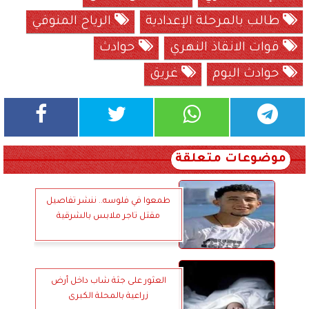
طالب بالمرحلة الإعدادية
الرياح المنوفي
قوات الانقاذ النهري
حوادث
حوادث اليوم
غريق
موضوعات متعلقة
طمعوا في فلوسه.. ننشر تفاصيل
مقتل تاجر ملابس بالشرقية
العثور على جثة شاب داخل أرض
زراعية بالمحلة الكبرى