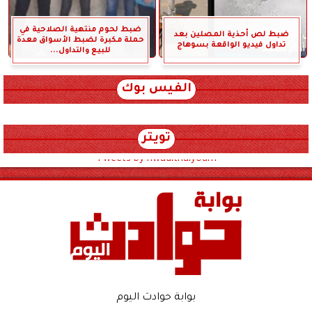
ضبط لحوم منتهية الصلاحية في
ضبط لص أحذية المصلين بعد
حملة مكبرة لضبط الأسواق معدة
تداول فيديو الواقعة بسوهاج
للبيع والتداول...
الفيس بوك
تويتر
Tweets by hwadithalyoum
بوابة حوادث اليوم