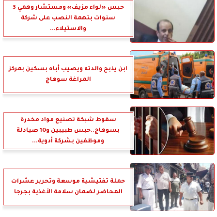
حبس «لواء مزيف» ومستشار وهمي 3
سنوات بتهمة النصب على شركة
والاستيلاء...
ابن يذبح والدته ويصيب أباه بسكين بمركز
المراغة سوهاج
سقوط شبكة تصنيع مواد مخدرة
بسوهاج..حبس طبيبين و10 صيادلة
وموظفين بشركة أدوية...
حملة تفتيشية موسعة وتحرير عشرات
المحاضر لضمان سلامة الأغذية بجرجا