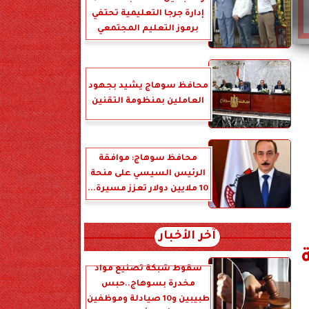
إدارة جرجا التعليمية تحتفي
برموز التعليم المجتمعي
محافظ سوهاج يشيد بجهود
العاملين بمنظومة التقنين
محافظ سوهاج: موافقة
الرئيس السيسي على منحة
10 ملايين دولار تعزز مسيرة...
آخر الأخبار
سقوط شبكة تصنيع مواد
مخدرة بسوهاج..حبس
طبيبين و10 صيادلة وموظفين