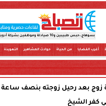
كة أدوية 15 يومًا على ذمة التحقيقات
أغرب القضايا
من الحياة
حوادث المشاهير
التعويذة
ة زوج بعد رحيل زوجته بنصف ساعة
 كفر الشيخ