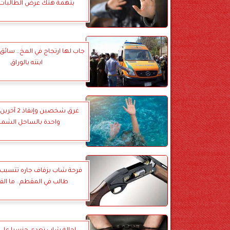
بتهمة هتك عرض الطالبات ب
جاب لها ارتجاج في المخ.. سائق
ابنته بالوراق
غرق شخصين وإن
واحدة بالساحل الشما
فرحة شاب بزفاف جاره تتسبب 
طالب في المقطم.. ما الق