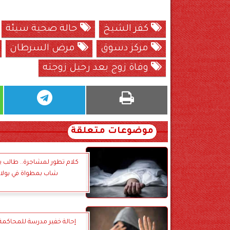
كفر الشيخ
حالة صحية سيئة
مركز دسوق
مرض السرطان
وفاة زوج بعد رحيل زوجته
موضوعات متعلقة
كلام تطور لمشاجرة.. طالب ي
شاب بمطواة في بولا
إحالة خفير مدرسة للمحاكمة ا