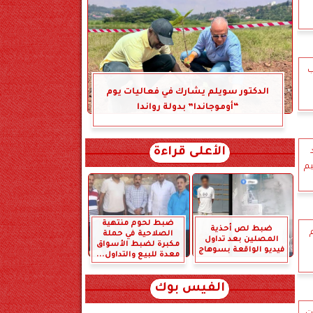
ب
الدكتور سويلم يشارك في فعاليات يوم
“أوموجاندا” بدولة رواندا
الأعلى قراءة
يم
ضبط لحوم منتهية
ضبط لص أحذية
الصلاحية في حملة
المصلين بعد تداول
مكبرة لضبط الأسواق
فيديو الواقعة بسوهاج
معدة للبيع والتداول...
الفيس بوك