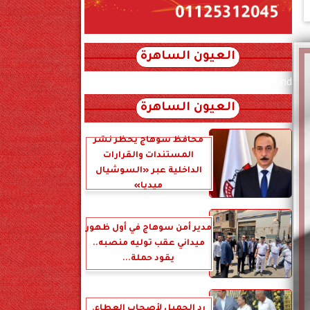
العيون الساهرة
xml_json/rss/~12.xml x0n not found
العيون الساهرة
محافظ سوهاج يحظر نشر
المستندات والقرارات
الداخلية عبر «السوشيال
ميديا»
مدير أمن سوهاج في أول ظهور
ميداني عقب توليه منصبه..
يقود حملة...
رد الجميل لأصحاب العطاء.