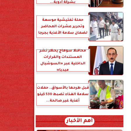
بشركة أدوية...
حملة تفتيشية موسعة
وتحرير عشرات المحاضر
لضمان سلامة الأغذية بجرجا
محافظ سوهاج يحظر نشر
المستندات والقرارات
الداخلية عبر «السوشيال
ميديا»
قبل طرحها بالأسواق.. حملات
سلامة الغذاء تضبط 530 كيلو
أغذية غير صالحة...
أهم الأخبار