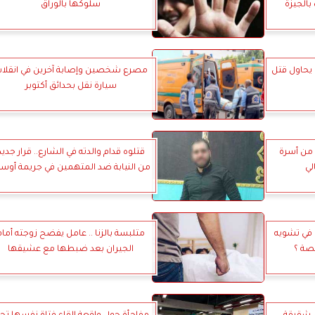
الجيزة
سلوكها بالوراق
 يحاول قتل
مصرع شخصين وإصابة آخرين في انقلا
سيارة نقل بحدائق أكتوبر
قاذ 2 آخرين من أسرة
قتلوه قدام والدته في الشارع.. قرار جديد
لي
من النيابة ضد المتهمين في جريمة أوس
في تشويه
متلبسة بالزنا .. عامل يفضح زوجته أمام
صة ؟
الجيران بعد ضبطها مع عشيقها