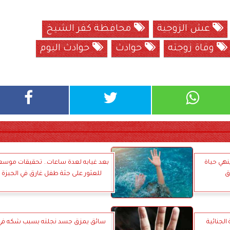
عش الزوجية
محافظة كفر الشيخ
وفاة زوجته
حوادث
حوادث اليوم
نهي حياة
بعد غيابه لعدة ساعات.. تحقيقات موسع
ق
للعثور على جثة طفل غارق في الجيزة
لجنائية
سائق يمزق جسد نجلته بسبب شكه في