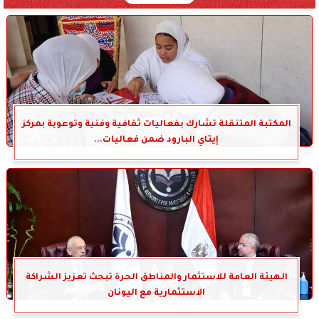
المكتبة المتنقلة تشارك بفعاليات ثقافية وفنية وتوعوية بمركز
إيتاي البارود ضمن فعاليات...
الهيئة العامة للاستثمار والمناطق الحرة تبحث تعزيز الشراكة
الاستثمارية مع اليونان