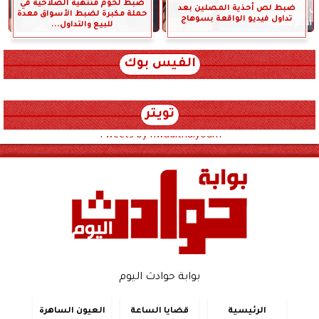
ضبط لحوم منتهية الصلاحية في
ضبط لص أحذية المصلين بعد
حملة مكبرة لضبط الأسواق معدة
تداول فيديو الواقعة بسوهاج
للبيع والتداول...
الفيس بوك
تويتر
Tweets by hwadithalyoum
بوابة حوادث اليوم
الرئيسية
قضايا الساعة
العيون الساهرة