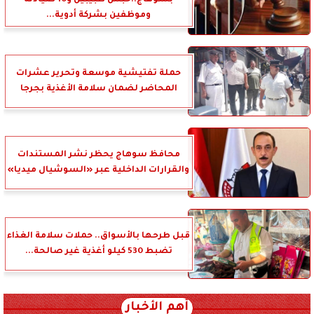
بسوهاج..حبس طبيبين و10 صيادلة
وموظفين بشركة أدوية...
حملة تفتيشية موسعة وتحرير عشرات
المحاضر لضمان سلامة الأغذية بجرجا
محافظ سوهاج يحظر نشر المستندات
والقرارات الداخلية عبر «السوشيال ميديا»
قبل طرحها بالأسواق.. حملات سلامة الغذاء
تضبط 530 كيلو أغذية غير صالحة...
أهم الأخبار