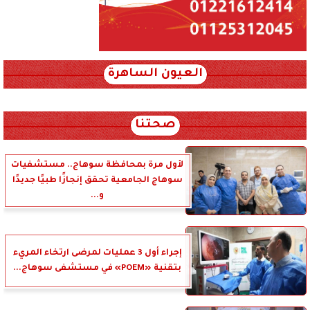
العيون الساهرة
xml_json/rss/~12.xml x0n not found
صحتنا
لأول مرة بمحافظة سوهاج.. مستشفيات
سوهاج الجامعية تحقق إنجازًا طبيًا جديدًا
و...
إجراء أول 3 عمليات لمرضى ارتخاء المريء
بتقنية «POEM» في مستشفى سوهاج...