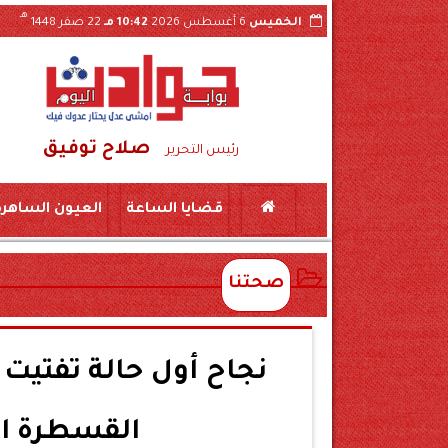
هـ
الخميس
6 أغسطس 2026
10:42 مـ
22 صفر 1448
صلاح توفيق
ستندات والقرارات الداخلية عبر «السوشيال ميديا»
رئيس التحرير
قضايا الساعة
العيون الساهرة
صحتنا
نجاح أول حالة تفتيت
القسطرة ال