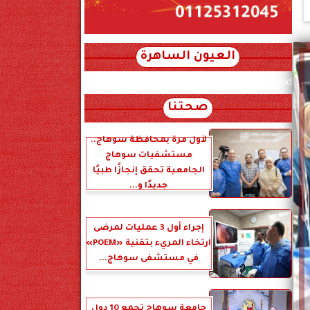
العيون الساهرة
xml_json/rss/~12.xml x0n not found
صحتنا
لأول مرة بمحافظة سوهاج..
مستشفيات سوهاج
الجامعية تحقق إنجازًا طبيًا
جديدًا و...
إجراء أول 3 عمليات لمرضى
ارتخاء المريء بتقنية «POEM»
في مستشفى سوهاج...
جامعة سوهاج تجمع 10 دول