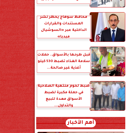
محافظ سوهاج يحظر نشر
المستندات والقرارات
الداخلية عبر «السوشيال
ميديا»
قبل طرحها بالأسواق.. حملات
سلامة الغذاء تضبط 530 كيلو
أغذية غير صالحة...
ضبط لحوم منتهية الصلاحية
في حملة مكبرة لضبط
الأسواق معدة للبيع
والتداول...
أهم الأخبار