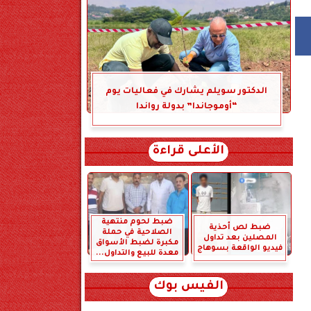
الدكتور سويلم يشارك في فعاليات يوم
“أوموجاندا” بدولة رواندا
الأعلى قراءة
ضبط لحوم منتهية
ضبط لص أحذية
الصلاحية في حملة
المصلين بعد تداول
مكبرة لضبط الأسواق
فيديو الواقعة بسوهاج
معدة للبيع والتداول...
الفيس بوك