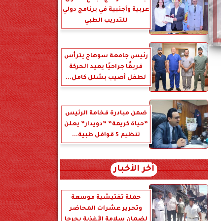
عربية وأجنبية في برنامج دولي
للتدريب الطبي
رئيس جامعة سوهاج يترأس
فريقًا جراحيًا يعيد الحركة
لطفل أصيب بشلل كامل...
ضمن مبادرة فخامة الرئيس
”حياة كريمة” ”دويدار” يعلن
تنظيم 5 قوافل طبية...
آخر الأخبار
حملة تفتيشية موسعة
وتحرير عشرات المحاضر
لضمان سلامة الأغذية بجرجا