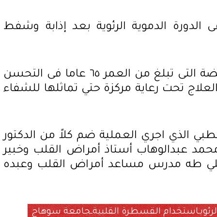
ى الدورة الدموية الرئوية بعد إذابة وشفط
وبدأت العلامات الحيوية للمريضة التى تبلغ من العمر ٦٥ عاما فى التحسن
لعلاج تحت رعاية مركزة حتي تماثلها للشفاء
لطبي الذي اجري العملية ضم كلاً من الدكتور
حمد عبدالوهاب أستاذ أمراض القلب وخبير
لي طه مدرس مساعد أمراض القلب وعبده
الرئويـاستخدام القسطرة القلبيةـجامعة سوهاج