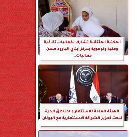
المكتبة المتنقلة تشارك بفعاليات ثقافية
وفنية وتوعوية بمركز إيتاي البارود ضمن
فعاليات...
الهيئة العامة للاستثمار والمناطق الحرة
تبحث تعزيز الشراكة الاستثمارية مع اليونان