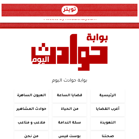
تويتر
Tweets by hwadithalyoum
بوابة حوادث اليوم
الرئيسية
قضايا الساعة
العيون الساهرة
أغرب القضايا
من الحياة
حوادث المشاهير
التعويذة
سكة الندامة
ملاعب و متاعب
صحتنا
بوست فيس
من نحن