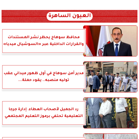
xml_json/rss/~12.xml x0n not found
العيون الساهرة
محافظ سوهاج يحظر نشر المستندات
والقرارات الداخلية عبر «السوشيال ميديا»
مدير أمن سوهاج في أول ظهور ميداني عقب
توليه منصبه.. يقود حملة...
رد الجميل لأصحاب العطاء. إدارة جرجا
التعليمية تحتفي برموز التعليم المجتمعي