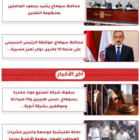
محافظ سوهاج يشيد بجهود العاملين
بمنظومة التقنين
محافظ سوهاج: موافقة الرئيس السيسي
على منحة 10 ملايين دولار تعزز مسيرة...
آخر الأخبار
سقوط شبكة تصنيع مواد مخدرة
بسوهاج..حبس طبيبين و10 صيادلة
وموظفين بشركة أدوية...
حملة تفتيشية موسعة وتحرير عشرات
المحاضر لضمان سلامة الأغذية بجرجا