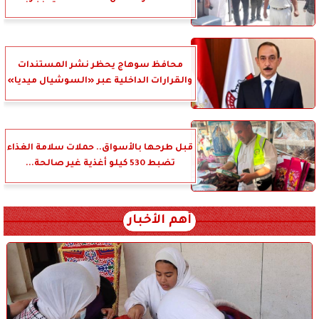
محافظ سوهاج يحظر نشر المستندات
والقرارات الداخلية عبر «السوشيال ميديا»
قبل طرحها بالأسواق.. حملات سلامة الغذاء
تضبط 530 كيلو أغذية غير صالحة...
أهم الأخبار