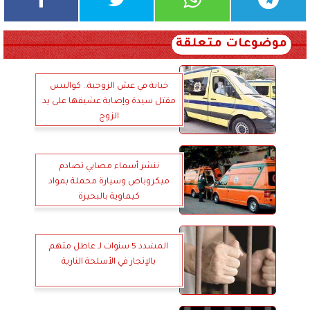
موضوعات متعلقة
خيانة في عش الزوجية.. كواليس
مقتل سيدة وإصابة عشيقها على يد
الزوج
ننشر أسماء مصابي تصادم
ميكروباص وسيارة محملة بمواد
كيماوية بالبحيرة
المشدد 5 سنوات لـ عاطل متهم
بالإتجار في الأسلحة النارية