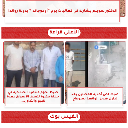
الدكتور سويلم يشارك في فعاليات يوم “أوموجاندا” بدولة رواندا
الأعلى قراءة
ضبط لحوم منتهية الصلاحية في
ضبط لص أحذية المصلين بعد
حملة مكبرة لضبط الأسواق معدة
تداول فيديو الواقعة بسوهاج
للبيع والتداول...
الفيس بوك