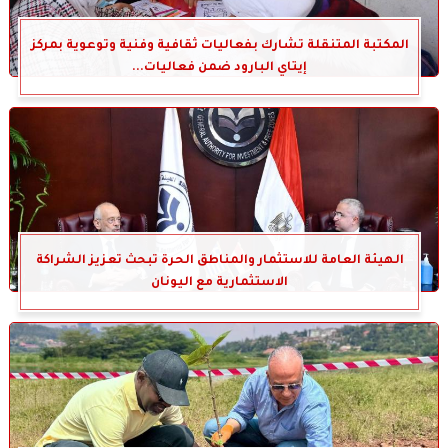
المكتبة المتنقلة تشارك بفعاليات ثقافية وفنية وتوعوية بمركز
إيتاي البارود ضمن فعاليات...
الهيئة العامة للاستثمار والمناطق الحرة تبحث تعزيز الشراكة
الاستثمارية مع اليونان