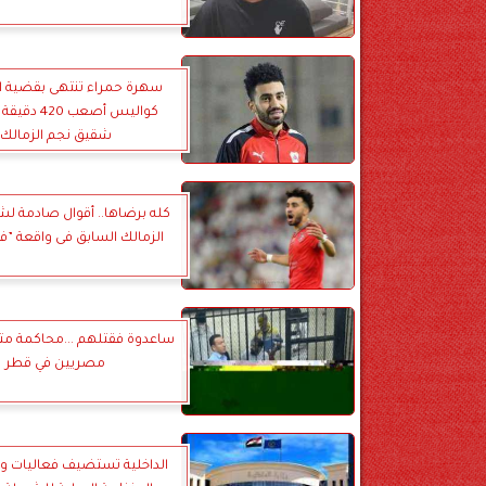
سهرة حمراء تنتهى بقضية ا
كواليس أصعب 20
شقيق نجم الزمالك
كله برضاها.. أقوال صادمة ل
الزمالك السابق فى واقعة ”ف
مصريين في قطر
الداخلية تستضيف فعاليات 