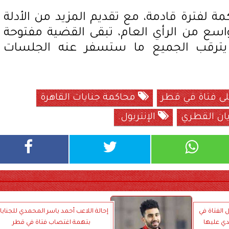
ة لفترة قادمة، مع تقديم المزيد من الأدلة
سع من الرأي العام، تبقى القضية مفتوحة
 يترقب الجميع ما ستسفر عنه الجلسات
لى فتاة في قطر
محاكمة جنايات القاهرة
يان القطري
الإنتربول.
 الفتاة في
إحالة اللاعب أحمد ياسر المحمدي للجنايا
دي عليها
بتهمة اغتصاب فتاة في قطر