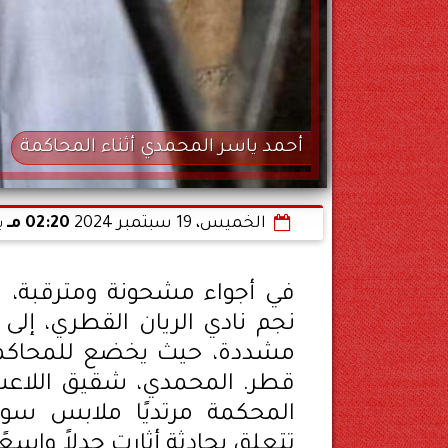
أحمد ياسر المحمدي أثناء المحاكمة
الخميس، 19 سبتمبر 2024
02:20 مـ
ب
في أجواء مشحونة ومترقبة، 
نجم نادي الريان القطري، إل
مشددة، حيث يخضع للمحاكمة ب
قطر. المحمدي، شقيق اللاعب
المحكمة مرتديًا ملابس سود
تتعلق بحادثة أثارت جدلاً واسعًا