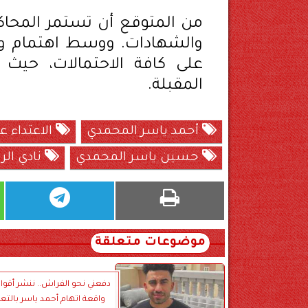
من المتوقع أن تستمر المحاكم
والشهادات. ووسط اهتمام وا
على كافة الاحتمالات، حيث
المقبلة.
أحمد ياسر المحمدي
الاعتداء ع
حسين ياسر المحمدي
نادي الر
موضوعات متعلقة
دفعني نحو الفراش.. ننشر أقوال
واقعة اتهام أحمد ياسر بالتع