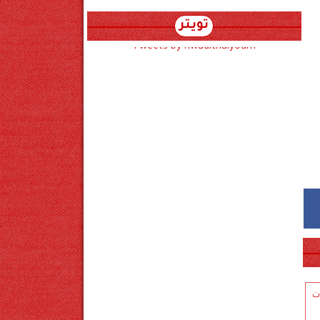
تويتر
Tweets by hwadithalyoum
ت