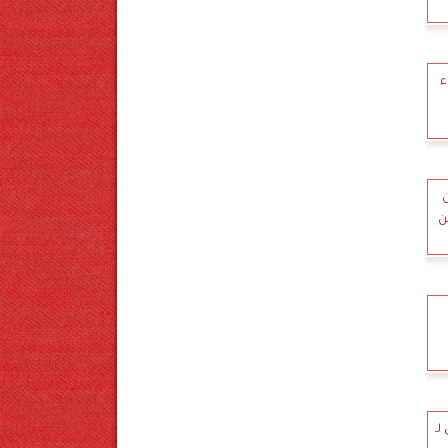
ء
ن
ن
لـ