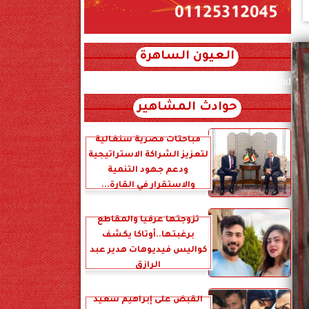
العيون الساهرة
xml_json/rss/~12.xml x0n not found
حوادث المشاهير
مباحثات مصرية سنغالية
لتعزيز الشراكة الاستراتيجية
ودعم جهود التنمية
والاستقرار في القارة...
تزوجتها عرفياً والمقاطع
برغبتها..أوتاكا يكشف
كواليس فيديوهات هدير عبد
الرازق
القبض على إبراهيم سعيد