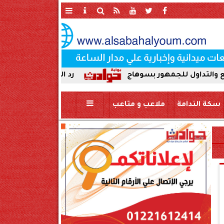
هور بسوهاج
رد الجميل لأصحاب العطاء. إدارة جرجا
سكة الندامة
ملاعب و متاعب