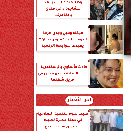
وطليقته داليا بدر بعد
مشاجرة داخل فندق
بالقاهرة...
هيفاء وهبي وجدل غرفة
النوم.. كليب ”سوبر وومان”
يعيدها للواجهة الرقمية
حادث مأساوي بالإسكندرية..
وفاة الفنانة نيفين مندور في
حريق شقتها
آخر الأخبار
ضبط لحوم منتهية الصلاحية
في حملة مكبرة لضبط
الأسواق معدة للبيع