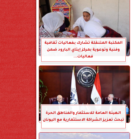
المكتبة المتنقلة تشارك بفعاليات ثقافية
وفنية وتوعوية بمركز إيتاي البارود ضمن
فعاليات...
الهيئة العامة للاستثمار والمناطق الحرة
تبحث تعزيز الشراكة الاستثمارية مع اليونان