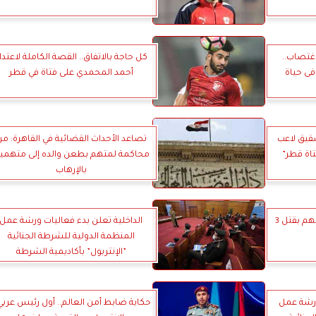
غتصاب..
كل حاجة بالاتفاق.. القصة الكاملة لاعتدا
4 دقيقة فى حياة
أحمد المحمدي على فتاة في قطر
شقيق لاعب
تصاعد الأحداث القضائية في القاهرة: م
تاة قطر”
محاكمة لمتهم بطعن والده إلى متهمي
بالإرهاب
ساعدوة فقتلهم ...محاكمة متهم بقتل 3
الداخلية تعلن بدء فعاليات ورشة عمل
المنظمة الدولية للشرطة الجنائية
”الإنتربول” بأكاديمية الشرطة
ورشة عمل
حكاية ضابط أمن العالم.. أول رئيس عربي 