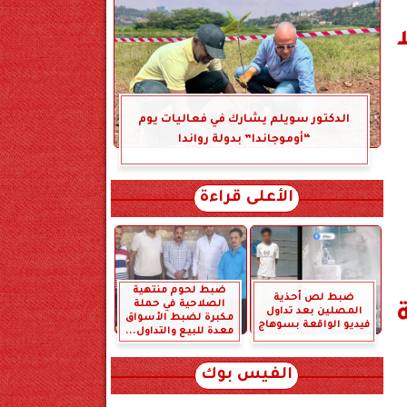
الدكتور سويلم يشارك في فعاليات يوم
“أوموجاندا” بدولة رواندا
الأعلى قراءة
ضبط لحوم منتهية
ضبط لص أحذية
الصلاحية في حملة
المصلين بعد تداول
مكبرة لضبط الأسواق
فيديو الواقعة بسوهاج
معدة للبيع والتداول...
الفيس بوك