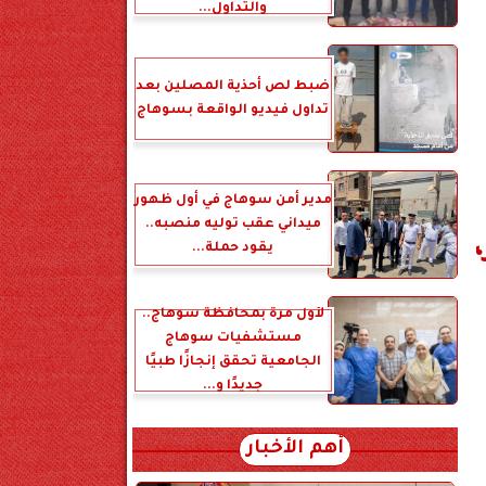
والتداول...
ضبط لص أحذية المصلين بعد
تداول فيديو الواقعة بسوهاج
مدير أمن سوهاج في أول ظهور
ميداني عقب توليه منصبه..
يقود حملة...
لأول مرة بمحافظة سوهاج..
مستشفيات سوهاج
الجامعية تحقق إنجازًا طبيًا
جديدًا و...
أهم الأخبار