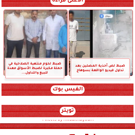
الأعلى قراءة
ضبط لحوم منتهية الصلاحية في
ضبط لص أحذية المصلين بعد
حملة مكبرة لضبط الأسواق معدة
تداول فيديو الواقعة بسوهاج
للبيع والتداول...
الفيس بوك
تويتر
Tweets by hwadithalyoum