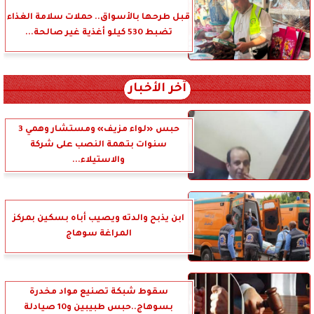
قبل طرحها بالأسواق.. حملات سلامة الغذاء
تضبط 530 كيلو أغذية غير صالحة...
آخر الأخبار
حبس «لواء مزيف» ومستشار وهمي 3
سنوات بتهمة النصب على شركة
والاستيلاء...
ابن يذبح والدته ويصيب أباه بسكين بمركز
المراغة سوهاج
سقوط شبكة تصنيع مواد مخدرة
بسوهاج..حبس طبيبين و10 صيادلة