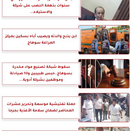
سنوات بتهمة النصب على شركة
والاستيلاء...
ابن يذبح والدته ويصيب أباه بسكين بمركز
المراغة سوهاج
سقوط شبكة تصنيع مواد مخدرة
بسوهاج..حبس طبيبين و10 صيادلة
وموظفين بشركة أدوية...
حملة تفتيشية موسعة وتحرير عشرات
المحاضر لضمان سلامة الأغذية بجرجا