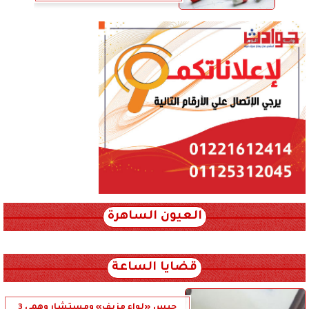
العيون الساهرة
xml_json/rss/~12.xml x0n not found
قضايا الساعة
حبس «لواء مزيف» ومستشار وهمي 3