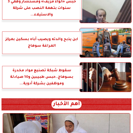
حبس «لواء مزيف» ومستشار وهمي 3
سنوات بتهمة النصب على شركة
والاستيلاء...
ابن يذبح والدته ويصيب أباه بسكين بمركز
المراغة سوهاج
سقوط شبكة تصنيع مواد مخدرة
بسوهاج..حبس طبيبين و10 صيادلة
وموظفين بشركة أدوية...
أهم الأخبار