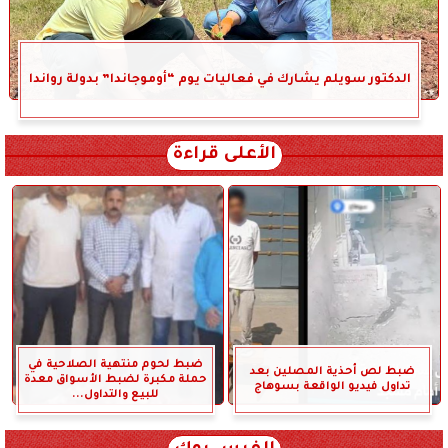
الدكتور سويلم يشارك في فعاليات يوم “أوموجاندا” بدولة رواندا
الأعلى قراءة
ضبط لحوم منتهية الصلاحية في
ضبط لص أحذية المصلين بعد
حملة مكبرة لضبط الأسواق معدة
تداول فيديو الواقعة بسوهاج
للبيع والتداول...