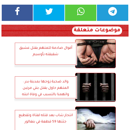
موضوعات متعلقة
أقوال صادمة للمتهم بقتل عشيق
شقيقته بأوسيم
والد ضحية زوجها بمدينة بدر :
المتهم حاول يقتل بنتي مرتين
واتهمنا بالتسبب في وفاة ابنته
انتحار شاب بعد قتله لفتاة وتقطيع
جثتها 59 قطعة في بنغالور