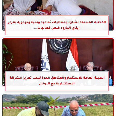
المكتبة المتنقلة تشارك بفعاليات ثقافية وفنية وتوعوية بمركز
إيتاي البارود ضمن فعاليات...
الهيئة العامة للاستثمار والمناطق الحرة تبحث تعزيز الشراكة
الاستثمارية مع اليونان