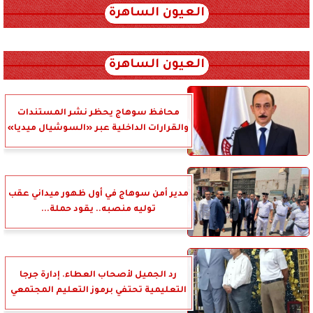
العيون الساهرة
xml_json/rss/~12.xml x0n not found
العيون الساهرة
محافظ سوهاج يحظر نشر المستندات
والقرارات الداخلية عبر «السوشيال ميديا»
مدير أمن سوهاج في أول ظهور ميداني عقب
توليه منصبه.. يقود حملة...
رد الجميل لأصحاب العطاء. إدارة جرجا
التعليمية تحتفي برموز التعليم المجتمعي