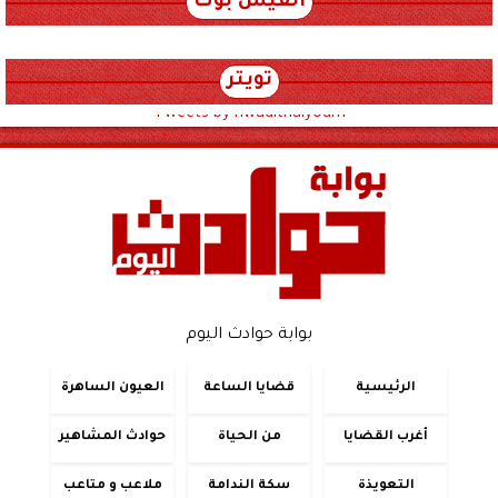
الفيس بوك
تويتر
Tweets by hwadithalyoum
بوابة حوادث اليوم
الرئيسية
قضايا الساعة
العيون الساهرة
أغرب القضايا
من الحياة
حوادث المشاهير
التعويذة
سكة الندامة
ملاعب و متاعب