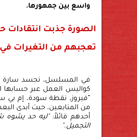
واسع بين جمهورها.
الصورة جذبت انتقادات ح
تعجبهم من التغيرات في 
في المسلسل، تجسد سارة ش
كواليس العمل عبر حسابها ال
"فيروز، نقطة سودة، إم بي سي
من المتابعين، حيث أبدى الب
أحدهم قائلاً:
"ليه حد يشوه ش
التجميل."