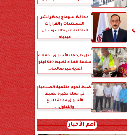
محافظ سوهاج يحظر نشر
المستندات والقرارات
الداخلية عبر «السوشيال
ميديا»
قبل طرحها بالأسواق.. حملات
سلامة الغذاء تضبط 530 كيلو
أغذية غير صالحة...
ضبط لحوم منتهية الصلاحية
في حملة مكبرة لضبط
الأسواق معدة للبيع
والتداول...
أهم الأخبار