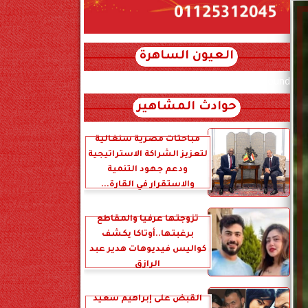
العيون الساهرة
xml_json/rss/~12.xml x0n not found
حوادث المشاهير
مباحثات مصرية سنغالية
لتعزيز الشراكة الاستراتيجية
ودعم جهود التنمية
والاستقرار في القارة...
تزوجتها عرفياً والمقاطع
برغبتها..أوتاكا يكشف
كواليس فيديوهات هدير عبد
الرازق
القبض على إبراهيم سعيد