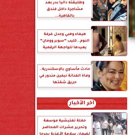
وطليقته داليا بدر بعد
مشاجرة داخل فندق
بالقاهرة...
هيفاء وهبي وجدل غرفة
النوم.. كليب ”سوبر وومان”
يعيدها للواجهة الرقمية
حادث مأساوي بالإسكندرية..
وفاة الفنانة نيفين مندور في
حريق شقتها
آخر الأخبار
حملة تفتيشية موسعة
وتحرير عشرات المحاضر
لضمان سلامة الأغذية بجرجا