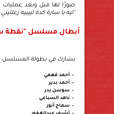
صورًا لها قبل وبعد عمليات ا
"ليه يا سارة كدة لييييه زعلتين
أبطال مسلسل "نقطة س
يشارك في بطولة المسلسل نخب
أحمد فهمي
أحمد بدير
سوسن بدر
ناهد السباعي
سماح أنور
أشرف عبدالغفور