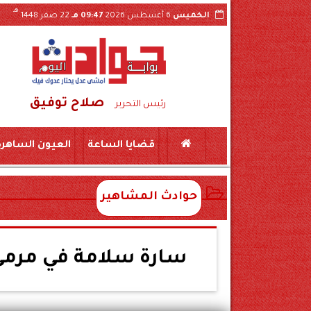
هـ
الخميس
6 أغسطس 2026
09:47 مـ
22 صفر 1448
صلاح توفيق
القرارات الداخلية عبر «السوشيال ميديا»
حملة
رئيس التحرير
قضايا الساعة
العيون الساهرة
حوادث المشاهير
سارة سلامة في مرمى 