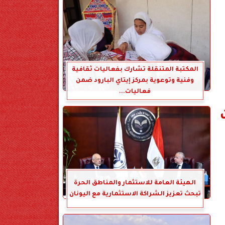
المكتبة المتنقلة تشارك بفعاليات ثقافية
وفنية وتوعوية بمركز إيتاي البارود ضمن
فعاليات...
الهيئة العامة للاستثمار والمناطق الحرة
تبحث تعزيز الشراكة الاستثمارية مع اليونان