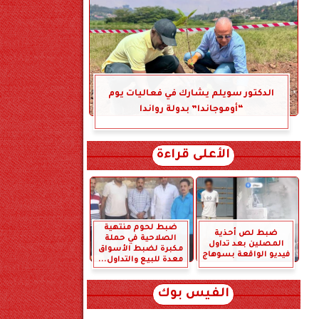
الدكتور سويلم يشارك في فعاليات يوم
“أوموجاندا” بدولة رواندا
الأعلى قراءة
ضبط لحوم منتهية
ضبط لص أحذية
الصلاحية في حملة
المصلين بعد تداول
مكبرة لضبط الأسواق
فيديو الواقعة بسوهاج
معدة للبيع والتداول...
الفيس بوك