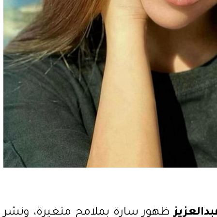
بدالعزيز
ظهور سارة بملامح متغيرة، ونشر