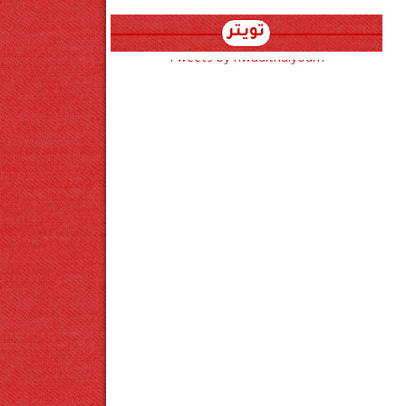
تويتر
Tweets by hwadithalyoum