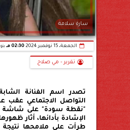
سارة سلامة
الجمعة، 15 نوفمبر 2024
02:30 مـ
بتو
تقرير - مي صلاح
تصدر اسم الفنانة الشاب
التواصل الاجتماعي عقب ع
"نقطة سودة" على شاشة "
الإشادة بأدائها، أثار ظهوره
طرأت على ملامحها نتيجة 