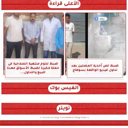
الأعلى قراءة
ضبط لحوم منتهية الصلاحية في
ضبط لص أحذية المصلين بعد
حملة مكبرة لضبط الأسواق معدة
تداول فيديو الواقعة بسوهاج
للبيع والتداول...
الفيس بوك
تويتر
Tweets by hwadithalyoum