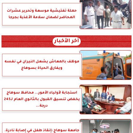
حملة تفتيشية موسعة وتحرير عشرات
المحاضر لضمان سلامة الأغذية بجرجا
آخر الأخبار
موظف بالمعاش يشعل النيران في نفسه
ويفارق الحياة بسوهاج
استجابة لأولياء الأمور... محافظ سوهاج
يخفض تنسيق القبول بالثانوي العام لـ245
درجة...
جامعة سوهاج :إنقاذ طفل في إصابة نادرة.