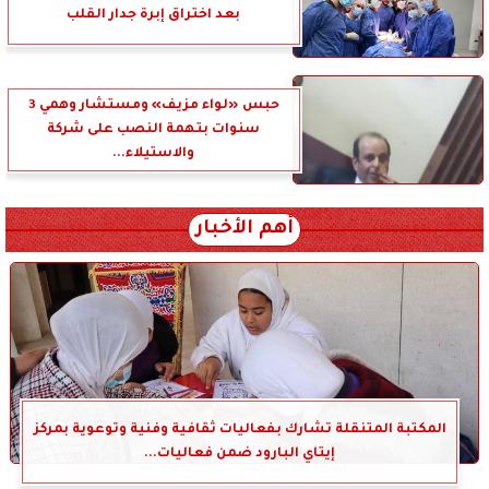
بعد اختراق إبرة جدار القلب
حبس «لواء مزيف» ومستشار وهمي 3
سنوات بتهمة النصب على شركة
والاستيلاء...
أهم الأخبار
المكتبة المتنقلة تشارك بفعاليات ثقافية وفنية وتوعوية بمركز
إيتاي البارود ضمن فعاليات...