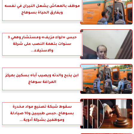
موظف بالمعاش يشعل النيران في نفسه
ويفارق الحياة بسوهاج
حبس «لواء مزيف» ومستشار وهمي 3
سنوات بتهمة النصب على شركة
والاستيلاء...
ابن يذبح والدته ويصيب أباه بسكين بمركز
المراغة سوهاج
سقوط شبكة تصنيع مواد مخدرة
بسوهاج..حبس طبيبين و10 صيادلة
وموظفين بشركة أدوية...