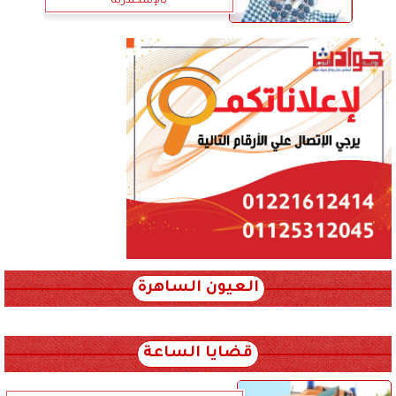
بالإسكندرية
العيون الساهرة
xml_json/rss/~12.xml x0n not found
قضايا الساعة