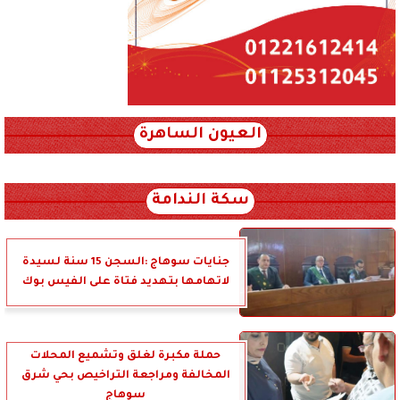
العيون الساهرة
xml_json/rss/~12.xml x0n not found
سكة الندامة
جنايات سوهاج :السجن 15 سنة لسيدة
لاتهامها بتهديد فتاة على الفيس بوك
حملة مكبرة لغلق وتشميع المحلات
المخالفة ومراجعة التراخيص بحي شرق
سوهاج