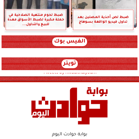
ضبط لحوم منتهية الصلاحية في
ضبط لص أحذية المصلين بعد
حملة مكبرة لضبط الأسواق معدة
تداول فيديو الواقعة بسوهاج
للبيع والتداول...
الفيس بوك
تويتر
Tweets by hwadithalyoum
بوابة حوادث اليوم