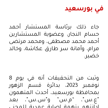
في بورسعيد
جاء ذلك برئاسة المستشار أحمد
حسام النجار، وعضوية المستشارين
أحمد محمد مصطفى، ومحمد مرتضى
مرام، وأمانة سر طارق عكاشة، وخالد
خضير.
وثبت من التحقيقات أنه في يوم 8
نوفمبر 2023، بدائرة قسم الزهور
بمحافظة بورسعيد، أحدث المتهمون
"ع.س"، “م.س” و"س.س"، بعد
ادانتهم بتهمة إصابة عمدية للمجني