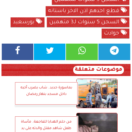
قطع احدهم اذن الاخر باسنانه
السجن 5 سنوات لـ3 متهمين
بورسعيد
حوادث
موضوعات متعلقة
بماسورة حديد.. شاب يضرب أخيه
داخل مسجد بنهار رمضان
من حلم الهدايا للفاجعة.. مأساة
طفل شاهد مقتل والدته على يد