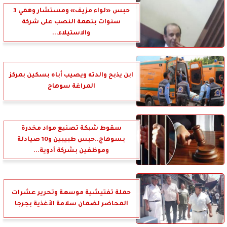
حبس «لواء مزيف» ومستشار وهمي 3
سنوات بتهمة النصب على شركة
والاستيلاء...
ابن يذبح والدته ويصيب أباه بسكين بمركز
المراغة سوهاج
سقوط شبكة تصنيع مواد مخدرة
بسوهاج..حبس طبيبين و10 صيادلة
وموظفين بشركة أدوية...
حملة تفتيشية موسعة وتحرير عشرات
المحاضر لضمان سلامة الأغذية بجرجا