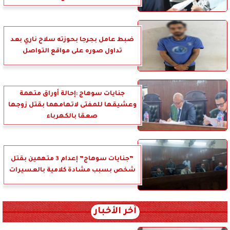
ضبط عامل بجرجا بحوزته سلاح ناري بعد
تداول صوره على مواقع التواصل
جنايات سوهاج :إحالة أوراق متهمة
وعشيقها للمفتى لاتهامهما بقتل زوجها
صعقا بالكهرباء
”جنايات سوهاج” إعدام 3 متهمين بقتل
شخص بسبب مشادة كلامية بالعسيرات
آخر الأخبار