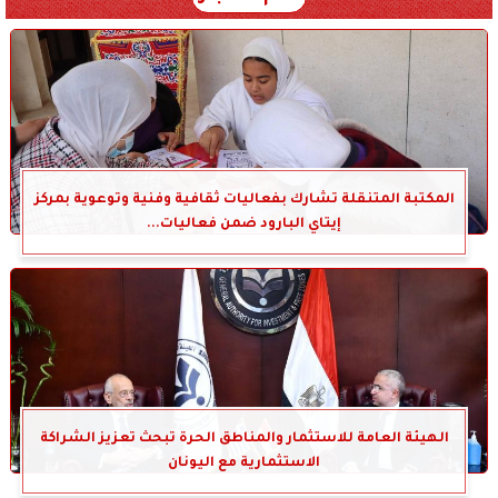
المكتبة المتنقلة تشارك بفعاليات ثقافية وفنية وتوعوية بمركز
إيتاي البارود ضمن فعاليات...
الهيئة العامة للاستثمار والمناطق الحرة تبحث تعزيز الشراكة
الاستثمارية مع اليونان