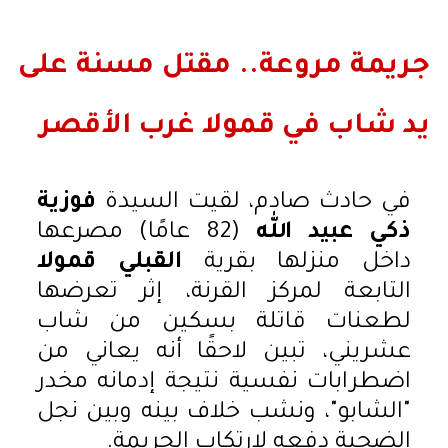
جريمة مروعة.. مقتل مسنة على
يد شاب في قمولا غرب الأقصر
في حادث صادم، لقيت السيدة
فوزية
ذكي عبيد الله
(82 عامًا) مصرعها
داخل منزلها بقرية
القبلي قمولا
التابعة لمركز القرنة، إثر تعرضها
لطعنات قاتلة بسكين من شاب
عشريني، تبين لاحقًا أنه يعاني من
اضطرابات نفسية نتيجة إدمانه مخدر
"الشابو"، ونشب خلاف بينه وبين نجل
الضحية دفعه لارتكاب الجريمة.