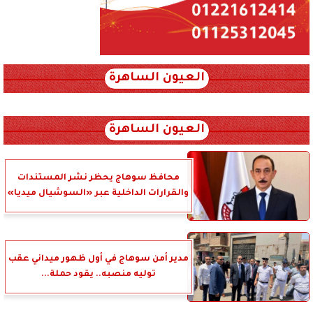
العيون الساهرة
xml_json/rss/~12.xml x0n not found
العيون الساهرة
محافظ سوهاج يحظر نشر المستندات
والقرارات الداخلية عبر «السوشيال ميديا»
مدير أمن سوهاج في أول ظهور ميداني عقب
توليه منصبه.. يقود حملة...