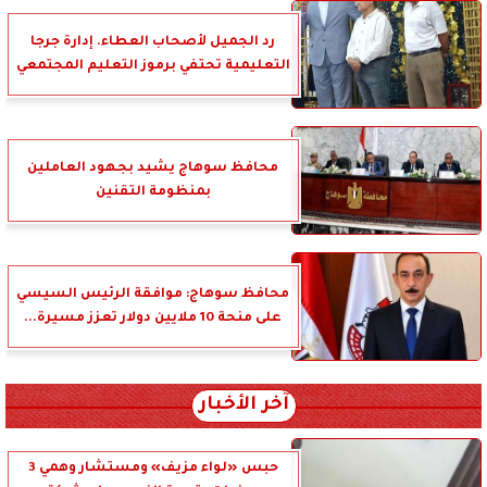
رد الجميل لأصحاب العطاء. إدارة جرجا
التعليمية تحتفي برموز التعليم المجتمعي
محافظ سوهاج يشيد بجهود العاملين
بمنظومة التقنين
محافظ سوهاج: موافقة الرئيس السيسي
على منحة 10 ملايين دولار تعزز مسيرة...
آخر الأخبار
حبس «لواء مزيف» ومستشار وهمي 3