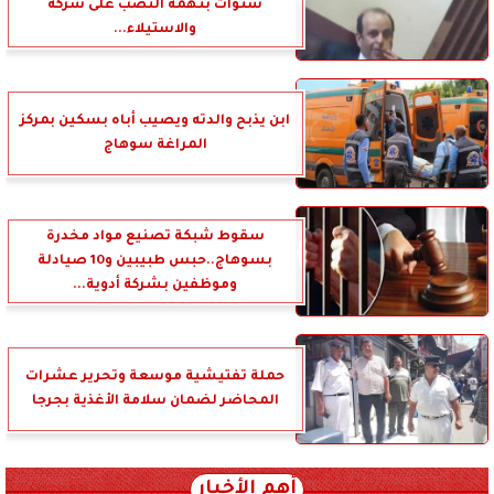
سنوات بتهمة النصب على شركة
والاستيلاء...
ابن يذبح والدته ويصيب أباه بسكين بمركز
المراغة سوهاج
سقوط شبكة تصنيع مواد مخدرة
بسوهاج..حبس طبيبين و10 صيادلة
وموظفين بشركة أدوية...
حملة تفتيشية موسعة وتحرير عشرات
المحاضر لضمان سلامة الأغذية بجرجا
أهم الأخبار