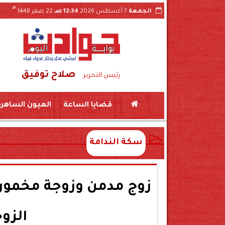
هـ
الجمعة
7 أغسطس 2026
12:34 صـ
22 صفر 1448
صلاح توفيق
ات والقرارات الداخلية عبر «السوشيال ميديا»
رئيس التحرير
قضايا الساعة
العيون الساهرة
سكة الندامة
زوج مدمن وزوجة مخمور
الزوج