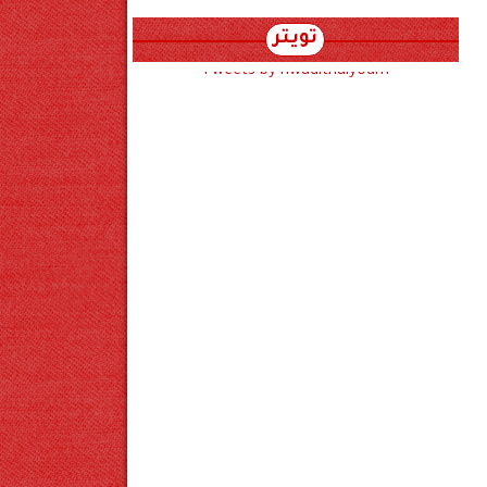
تويتر
Tweets by hwadithalyoum