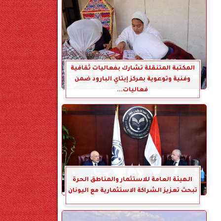
المكتبة المتنقلة تشارك بفعاليات ثقافية
وفنية وتوعوية بمركز إيتاي البارود ضمن
فعاليات...
الهيئة العامة للاستثمار والمناطق الحرة
تبحث تعزيز الشراكة الاستثمارية مع اليونان