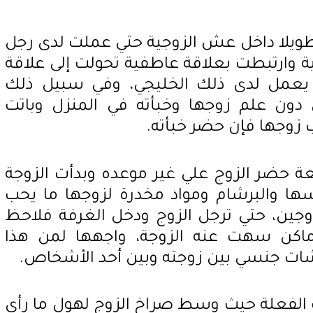
طويلا داخل عش الزوجية حتي عملت لدى رجل
 وارتبطت بعلاقة عاطفية تحولت إلى علاقة
عمل لدى ذلك الخليجي، وفي سبيل ذلك
ون علم زوجها وخبأته في المنزل وباتت
 زوجها فإن حضر خبأته.
ة حضر الزوج علي غير موعده وبدأت الزوجة
ها والبرشام ومواد مخدرة لزوجها ما يحب
جين، حتي ترجل الزوج ودخل الغرفة فلاحظ
ماكن سهت عنه الزوجة، واجهها لمن هذا
 شات جنسي بين زوجته وبين أحد الأشخاص.
لك الفعلة حيث وسط صراخ الزوج لهول ما رأى