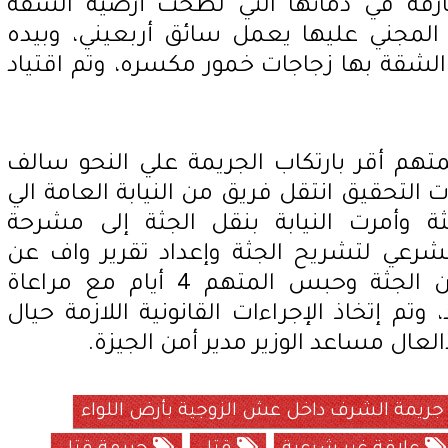
قه في دمائها التي لطخت أرضية الشقة
المجني عليها يعمل سائق أربعيني، وبيده
لشقة بها زجاجات خمور مكسره، وتم اقتياد
تهم أقر بارتكاب الجريمة علي النحو سالف
 التحقيق انتقل فريق من النيابة العامة الي
ة وأمرت النيابة بنقل الجثة إلى مشرحة
رعي لتشريح الجثة وإعداد تقرير واف عن
سبب الوفاة، كما أمرت بدفن الجثة وحبس المتهم 4 أيام مع مراعاة
وتم إتخاذ الإجراءات القانونية اللازمة حيال
لعال مساعد الوزير مدير أمن الجيزة.
ريمة الشرف داخل عش الزوجية بأرض اللواء