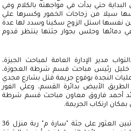
البداية حتي بدأت في مواجهته بالكلام وفي
ها سيلا من زجاجات الخمور وكسرها علي
عن نفسها استل الزوج سكينا وسدد لها عدة
في دمائها وجلس بجوار جثتها ينتظر قدوم
لتواب مدير الإدارة العامة لمباحث الجيزة،
خليل رئيس مباحث قسم شرطة العجوزة،
عمليات النجدة بوقوع جريمة قتل بشارع مجدي
طريق الأبيض بدائرة القسم، وعلي الفور
لرائد أحمد فاروق معاون مباحث قسم شرطة
بمكان ارتكاب الجريمة.
دماء وزجاج متناثر.. بالفحص تبين العثور على جثة "سارة م" ربة منزل 36