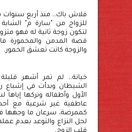
فلاش باك.. منذ أربع سنوات م
للزواج من "سارة م" الشابة 
لتكون زوجة ثانية له فهو متزوج
قصة المدمن والمخمورة فالز
والزوجة كانت تعشق الخمور.
خيانة.. لم تمر أشهر قليل
الشيطان وبدأت في إشباع رغب
الأول وأطفاله وتركها إياها 
عاطفية غير شرعية مع أحد
كممرضة، سرعان ما وجهها فأ
لحل النزاع والتوعد بعدم عم
قلب الزوج.