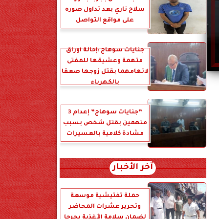
سلاح ناري بعد تداول صوره
على مواقع التواصل
جنايات سوهاج :إحالة أوراق
متهمة وعشيقها للمفتى
لاتهامهما بقتل زوجها صعقا
بالكهرباء
”جنايات سوهاج” إعدام 3
متهمين بقتل شخص بسبب
مشادة كلامية بالعسيرات
آخر الأخبار
حملة تفتيشية موسعة
وتحرير عشرات المحاضر
لضمان سلامة الأغذية بجرجا