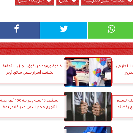
علاقة غير شرعية
قتل
جريمة قتل
الاتجار فى
خنقوة ورموه من فوق الجبل : التحقيقا
كرور
تكشف أسرار مقتل سائق أوبر
لة السلام
المشدد 15 سنة وغرامة 100 ألف جنيه
ي رفضته
لتاجرى مخدرات فى مدينة أبوزنيمة