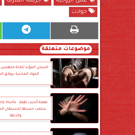
عش الزوجية
جريمة الشرف
حوادث
موضوعات متعلقة
السجن المؤبد لثلاثة متهمين ب
المواد المخدرة ببولاق الد
طفلة أنجبت طفلا.. مأساة عام
سلمت جسدها للشيطان الذ
والدتها