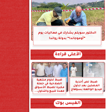
الدكتور سويلم يشارك في فعاليات يوم
“أوموجاندا” بدولة رواندا
الأعلى قراءة
ضبط لحوم منتهية
ضبط لص أحذية
الصلاحية في حملة
المصلين بعد تداول
مكبرة لضبط الأسواق
فيديو الواقعة بسوهاج
معدة للبيع والتداول...
الفيس بوك