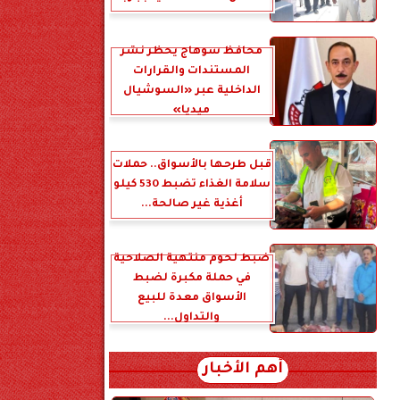
محافظ سوهاج يحظر نشر
المستندات والقرارات
الداخلية عبر «السوشيال
ميديا»
قبل طرحها بالأسواق.. حملات
سلامة الغذاء تضبط 530 كيلو
أغذية غير صالحة...
ضبط لحوم منتهية الصلاحية
في حملة مكبرة لضبط
الأسواق معدة للبيع
والتداول...
أهم الأخبار