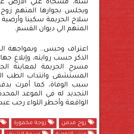
سنة، مسجأة علي الأرض غار
ويجلس بجوارها المتهم زوج 
سلاح الجريمة سكينا وأرضية ا
المتهم الي ديوان القسم.
اعتراف وحبس.. وبمواجهة الم
الذكر حسب روايته، وإبلاغ جهات
مسرح الجريمة لمعاينة الجث
المستشفى وانتداب الطب الش
التجديد له في الموعد المحدد، 
الواقعة وأخطر اللواء رجب عبدا
زوج مدمن
زوجة مخمورة
ج