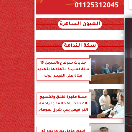
العيون الساهرة
xml_json/rss/~12.xml x0n not found
سكة الندامة
جنايات سوهاج :السجن 15
سنة لسيدة لاتهامها بتهديد
فتاة على الفيس بوك
حملة مكبرة لغلق وتشميع
المحلات المخالفة ومراجعة
التراخيص بحي شرق سوهاج
ضبط عامل بجرجا بحوزته