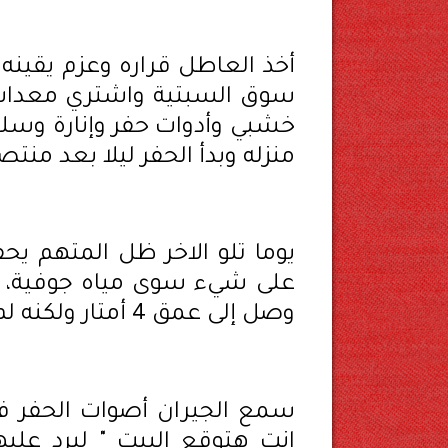
أخذ العاطل قراره وعزم يقينه
سوق السبتية واشتري معدات ا
خشبي وأدوات حفر وإنارة وسلو
منزله وبدأ الحفر ليلا بعد منتص
يوما تلو الاخر ظل المتهم يحف
على شيء سوى مياه جوفية، ل
وصل إلى عمق 4 أمتار ولكنه لم يجد شيئا.
سمع الجيران أصوات الحفر ف
انت هتوقع البيت " ليرد عل