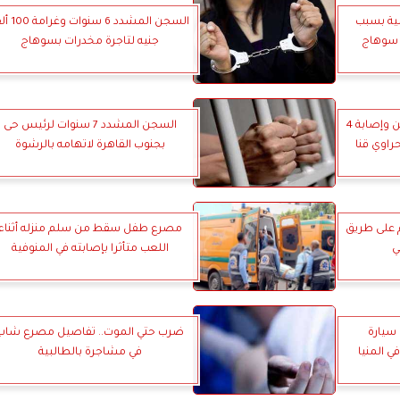
لية بسبب
السجن المشدد 6 سنوا
ة سوهاج
جنيه لتاجرة مخدرات بسوهاج
بينهم سيدات.. مصرع شخصين وإصابة 4
السجن المشدد 7 سنوات لرئيس حى
راوي قنا
بجنوب القاهرة لاتهامه بالرشوة
دم على طريق
مصرع طفل سقط من سلم منزله أثناء
ي
اللعب متأثرا بإصابته في المنوفية
اب سيارة
ضرب حتي الموت.. تفاصيل مصرع شاب
ي المنيا
في مشاجرة بالطالبية