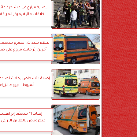
إصابة مزارع فى مشاجرة عائ
خلافات مالية بمركز المراغ
آخرين إثر حادث مروع على صح
إصابة 3 أشخاص بحادث تصا
أسيوط - ديروط الزراع
إصابة 11 شخصًا إثر انقل
ميكروباص بالطريق الزراعي ف