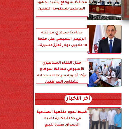
محافظ سوهاج يشيد بجهود
العاملين بمنظومة التقنين
محافظ سوهاج: موافقة
الرئيس السيسي على منحة
10 ملايين دولار تعزز مسيرة...
خلال اللقاء الجماهيري
الأسبوعي محافظ سوهاج
يؤكد أولوية سرعة الاستجابة
لشكاوى المواطنين
آخر الأخبار
ضبط لحوم منتهية الصلاحية
في حملة مكبرة لضبط
الأسواق معدة للبيع