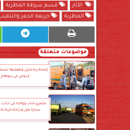
الآثار
قسم شرطة المطرية
المطرية
جريمة الحفر والتنقيب
موضوعات متعلقة
إصابة ربة منزل وطفليها بتسم
إندومي في سوهاج
مصرع شاب ووالده فى حادث ت
سيارة نقل ودراجة نارية با