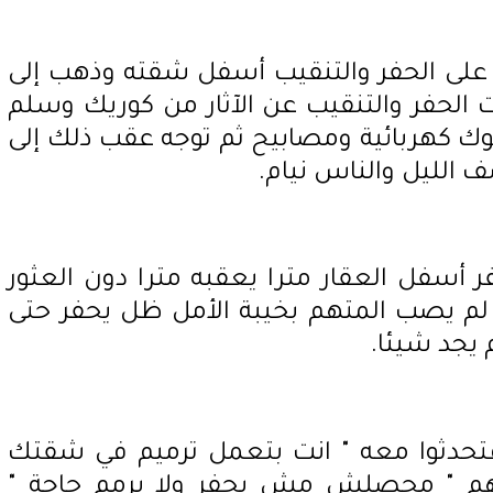
 على الحفر والتنقيب أسفل شقته وذهب إلى
لحفر والتنقيب عن الآثار من كوريك وسلم
ك كهربائية ومصابيح ثم توجه عقب ذلك إلى
ف الليل والناس نيام.
ر أسفل العقار مترا يعقبه مترا دون العثور
م يصب المتهم بخيبة الأمل ظل يحفر حتى
تحدثوا معه " انت بتعمل ترميم في شقتك
يهم " محصلش مش بحفر ولا برمم حاجة "