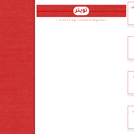
ت وغرامة 100 ألف
تويتر
Tweets by hwadithalyoum