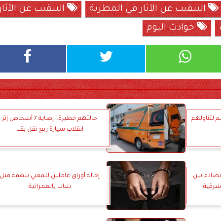
التنقيب عن الآثار في المطرية
التنقيب عن الآثار
حوادث اليوم
م لتناولهم
حالتهم خطيرة.. إصابة 7 أشخاص إثر
انقلاب سيارة ربع نقل بقنا
صادم بين
إحالة أوراق عاملين للمفتي بتهمة قتل
لشرقية
شاب بالعمرانية