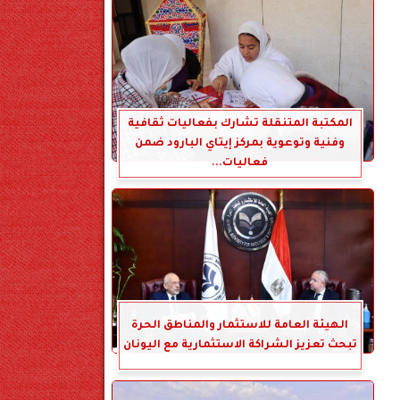
المكتبة المتنقلة تشارك بفعاليات ثقافية
وفنية وتوعوية بمركز إيتاي البارود ضمن
فعاليات...
الهيئة العامة للاستثمار والمناطق الحرة
تبحث تعزيز الشراكة الاستثمارية مع اليونان