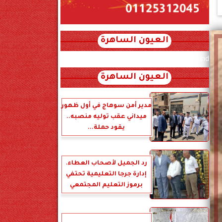
العيون الساهرة
xml_json/rss/~12.xml x0n not found
العيون الساهرة
مدير أمن سوهاج في أول ظهور
ميداني عقب توليه منصبه..
يقود حملة...
رد الجميل لأصحاب العطاء.
إدارة جرجا التعليمية تحتفي
برموز التعليم المجتمعي