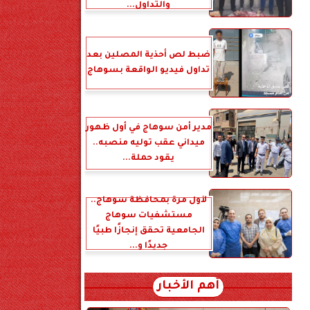
والتداول...
ضبط لص أحذية المصلين بعد
تداول فيديو الواقعة بسوهاج
مدير أمن سوهاج في أول ظهور
ميداني عقب توليه منصبه..
يقود حملة...
لأول مرة بمحافظة سوهاج..
مستشفيات سوهاج
الجامعية تحقق إنجازًا طبيًا
جديدًا و...
أهم الأخبار