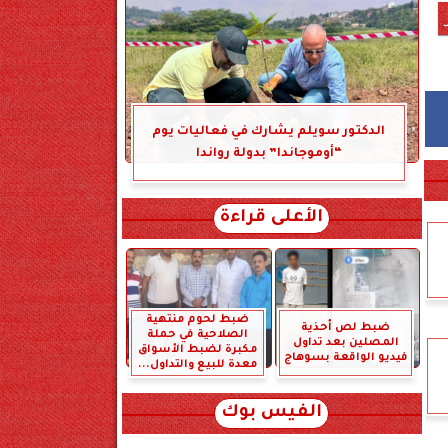
الدكتور سويلم يشارك في فعاليات يوم
“أوموجاندا” بدولة رواندا
الأعلى قراءة
ضبط لحوم منتهية
ضبط لص أحذية
الصلاحية في حملة
المصلين بعد تداول
مكبرة لضبط الأسواق
فيديو الواقعة بسوهاج
معدة للبيع والتداول...
الفيس بوك