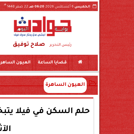
هـ
الخميس
6 أغسطس 2026
06:20 صـ
22 صفر 1448
صلاح توفيق
ول فيديو الواقعة بسوهاج
ضبط لحوم منتهية الص
رئيس التحرير
قضايا الساعة
العيون الساهرة
العيون الساهرة
حلم السكن في فيلا يتبخ
الآ