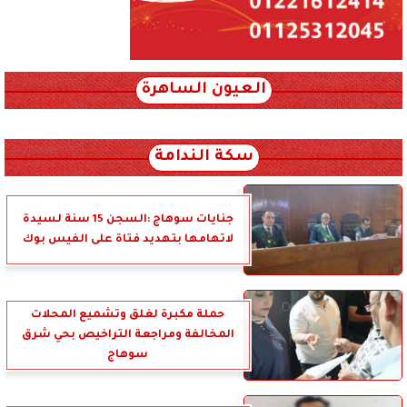
العيون الساهرة
xml_json/rss/~12.xml x0n not found
سكة الندامة
جنايات سوهاج :السجن 15 سنة لسيدة
لاتهامها بتهديد فتاة على الفيس بوك
حملة مكبرة لغلق وتشميع المحلات
المخالفة ومراجعة التراخيص بحي شرق
سوهاج