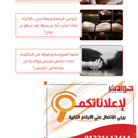
تزوجني مُرغمة وبيعاشرني بالإكراه..
لماذا قتلت آية عريسها بعد شهرين
زواج؟
قتلوا العروسة ورموها من البلكونة..
لماذا تخلص عريس ووالدته من
زوجته في دكرنس؟