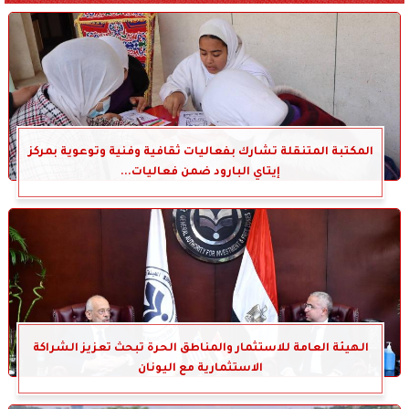
المكتبة المتنقلة تشارك بفعاليات ثقافية وفنية وتوعوية بمركز
إيتاي البارود ضمن فعاليات...
الهيئة العامة للاستثمار والمناطق الحرة تبحث تعزيز الشراكة
الاستثمارية مع اليونان