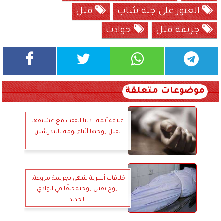
العثور على جثة شاب
قتل
جريمة قتل
حوادث
موضوعات متعلقة
علاقة آثمة ..دينا اتفقت مع عشيقها
لقتل زوجها أثناء نومه بالبدرشين
خلافات أسرية تنتهي بجريمة مروعة..
زوج يقتل زوجته خنقًا في الوادي
الجديد