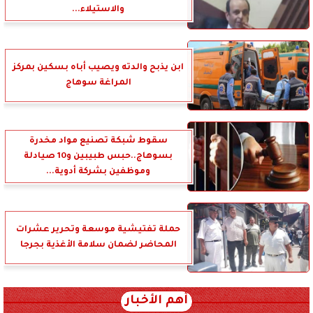
والاستيلاء...
ابن يذبح والدته ويصيب أباه بسكين بمركز
المراغة سوهاج
سقوط شبكة تصنيع مواد مخدرة
بسوهاج..حبس طبيبين و10 صيادلة
وموظفين بشركة أدوية...
حملة تفتيشية موسعة وتحرير عشرات
المحاضر لضمان سلامة الأغذية بجرجا
أهم الأخبار