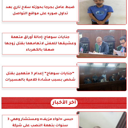
ضبط عامل بجرجا بحوزته سلاح ناري بعد
تداول صوره على مواقع التواصل
جنايات سوهاج :إحالة أوراق متهمة
وعشيقها للمفتى لاتهامهما بقتل زوجها
صعقا بالكهرباء
”جنايات سوهاج” إعدام 3 متهمين بقتل
شخص بسبب مشادة كلامية بالعسيرات
آخر الأخبار
حبس «لواء مزيف» ومستشار وهمي 3
سنوات بتهمة النصب على شركة