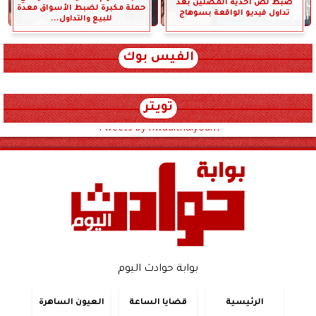
ضبط لص أحذية المصلين بعد
حملة مكبرة لضبط الأسواق معدة
تداول فيديو الواقعة بسوهاج
للبيع والتداول...
الفيس بوك
تويتر
Tweets by hwadithalyoum
بوابة حوادث اليوم
الرئيسية
قضايا الساعة
العيون الساهرة