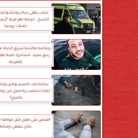
شاب_ينهي_حياة_زوجته_وحمات
الشيخ.. جريمة تهز قرية ”أري
خلافات زوجية
رصاصة طائشة تسرق الحياة م
ربيع عمره.. مشاجرة دامية تهز 
بالغربية
سابته تحت السرير يومين وراحت
لماذا تخلصت ربة منزل من زوج
بالمرج؟
القبض على طفل قتل مواطنا ب
داخل مقهى بإمبابة