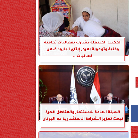
المكتبة المتنقلة تشارك بفعاليات ثقافية
وفنية وتوعوية بمركز إيتاي البارود ضمن
فعاليات...
الهيئة العامة للاستثمار والمناطق الحرة
تبحث تعزيز الشراكة الاستثمارية مع اليونان