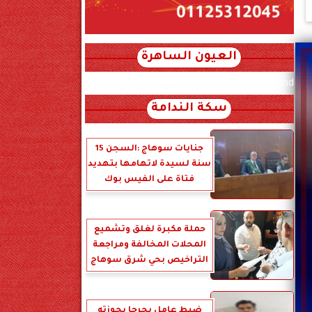
العيون الساهرة
xml_json/rss/~12.xml x0n not found
سكة الندامة
جنايات سوهاج :السجن 15
سنة لسيدة لاتهامها بتهديد
فتاة على الفيس بوك
حملة مكبرة لغلق وتشميع
المحلات المخالفة ومراجعة
التراخيص بحي شرق سوهاج
ضبط عامل بجرجا بحوزته