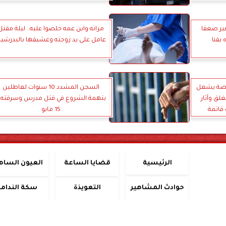
ر صعقا
مراته وابن عمه خلصوا عليه.. ليلة مقتل
 بقنا
عامل على يد زوجته وعشيقها بالبدرشي
صة يشعل
السجن المشدد 10 سنوات لعاطلين
لق وآثار
بتهمة الشروع في قتل مدرس وسرقته ب
قاتمة
15 مايو
الرئيسية
قضايا الساعة
العيون الساه
حوادث المشاهير
التعويذة
سكة الندامة