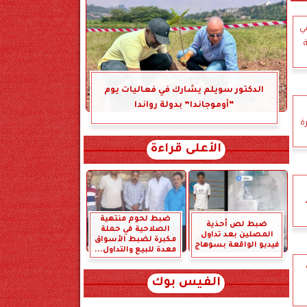
ي
الدكتور سويلم يشارك في فعاليات يوم
“أوموجاندا” بدولة رواندا
ة
الأعلى قراءة
جثتها 4
ضبط لحوم منتهية
ضبط لص أحذية
الصلاحية في حملة
المصلين بعد تداول
مكبرة لضبط الأسواق
فيديو الواقعة بسوهاج
معدة للبيع والتداول...
الفيس بوك