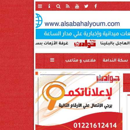
ا
غرفة الأزمات بسوهاج: لا تأثير للزلزال على المح
سكة الندامة
ملاعب و متاعب