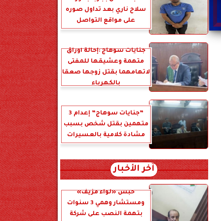
سلاح ناري بعد تداول صوره
على مواقع التواصل
جنايات سوهاج :إحالة أوراق
متهمة وعشيقها للمفتى
لاتهامهما بقتل زوجها صعقا
بالكهرباء
”جنايات سوهاج” إعدام 3
متهمين بقتل شخص بسبب
مشادة كلامية بالعسيرات
آخر الأخبار
حبس «لواء مزيف»
ومستشار وهمي 3 سنوات
بتهمة النصب على شركة