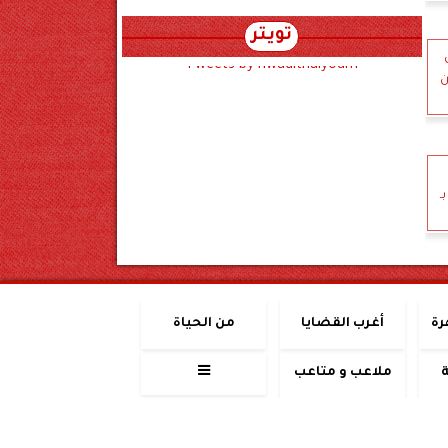
تويتر
Tweets by hwadithalyoum
ن
ـ
رة
أغرب القضايا
من الحياة
ملاعب و متاعب
