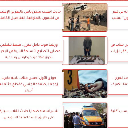
ه في كفر
حادث انقلاب ميكروباص بالطريق الإقليم
مون” بسبب
في أشمون بالمنوفية: التفاصيل الكاملة
ن شاب في
ورشة موت داخل منزل.. ضبط تشكيل
كفر الزيات
عصابي لتصنيع الأسلحة النارية في البحير
بحوزته 16 فرد خرطوش وبندقية
 الفرح ..
جوزي الأول أحسن منك.. نادية عايرت
ها الكفيف
زوجها بضعفه الجنسي فقطع 
أجزاء
سبب أغنية
ننشر أسماء ضحايا حادث انقلاب سيارة
على طريق الإسماعيلية السويس