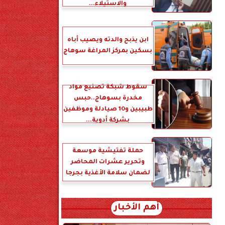
والاستيلاء...
ابن يذبح والدته ويصيب أباه
بسكين بمركز المراغة سوهاج
سقوط شبكة تصنيع مواد
مخدرة بسوهاج..حبس
طبيبين و10 صيادلة وموظفين
بشركة أدوية...
حملة تفتيشية موسعة
وتحرير عشرات المحاضر
لضمان سلامة الأغذية بجرجا
أهم الأخبار