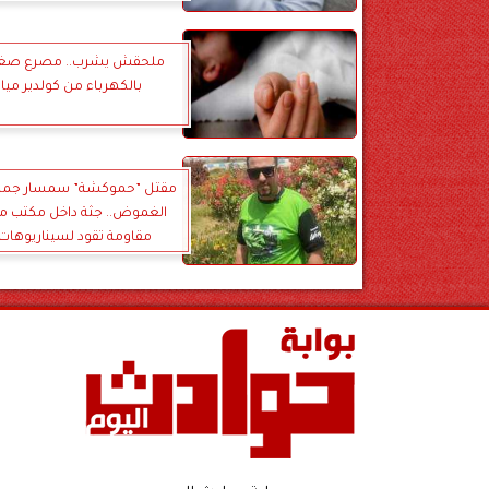
ملحقش يشرب.. مصرع صغي
بالكهرباء من كولدير مياه
مقتل ”حموكشة” سمسار جم
الغموض.. جثة داخل مكتب مغ
مقاومة تقود لسيناريوهات 