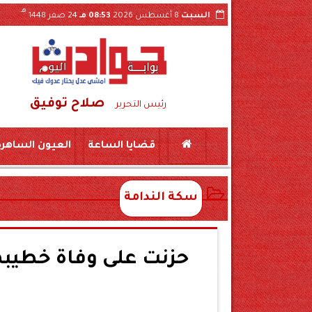
هـ
السبت
8 أغسطس 2026
08:53 مـ
24 صفر 1448
صلاح توفيق
 بسكين بمركز المراغة سوهاج
حبس «لواء مزيف» ومستشار وهمي 3 سنوات بتهمة النصب
رئيس التحرير
قضايا الساعة
العيون الساهرة
سكة الندامة
حزنت على وفاة خطيبها..