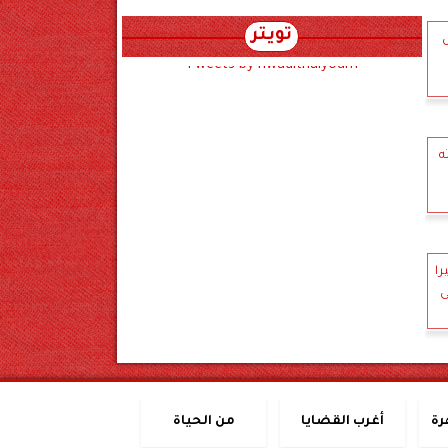
تويتر
ل
Tweets by hwadithalyoum
ه
را
ى
رة
أغرب القضايا
من الحياة