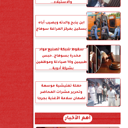
والاستيلاء...
ابن يذبح والدته ويصيب أباه
بسكين بمركز المراغة سوهاج
سقوط شبكة تصنيع مواد
مخدرة بسوهاج..حبس
طبيبين و10 صيادلة وموظفين
بشركة أدوية...
حملة تفتيشية موسعة
وتحرير عشرات المحاضر
لضمان سلامة الأغذية بجرجا
أهم الأخبار