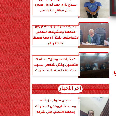
سلاح ناري بعد تداول صوره
على مواقع التواصل
جنايات سوهاج :إحالة أوراق
متهمة وعشيقها للمفتى
لاتهامهما بقتل زوجها صعقا
بالكهرباء
”جنايات سوهاج” إعدام 3
متهمين بقتل شخص بسبب
مشادة كلامية بالعسيرات
آخر الأخبار
حبس «لواء مزيف»
ومستشار وهمي 3 سنوات
بتهمة النصب على شركة