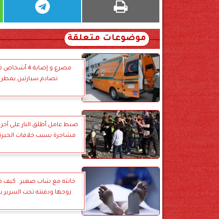
موضوعات متعلقة
مصرع و إصابة 4 أ
تصادم سيارتين بمطر
ضبط عامل أطلق النار على آخر 
مشاجرة بسبب خلافات الجير
خانته مع شاب صغير.. كيف ق
زوجها ودفنته تحت السرير با