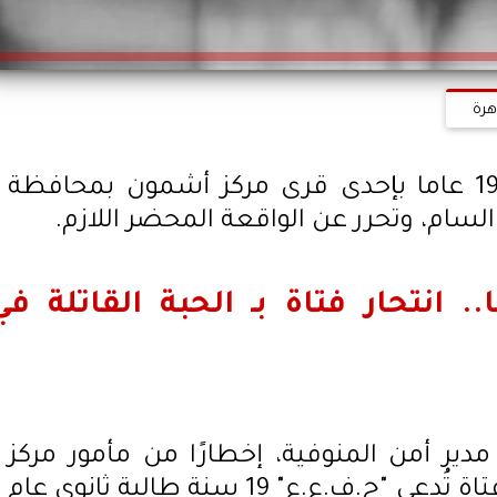
هرة
انتحرت فتاة تبلغ من العمر 19 عاما بإحدى قرى مركز أشمون بمحافظة
لسام، وتحرر عن الواقعة المحضر اللازم.
 انتحار فتاة بـ الحبة القاتلة في
مدير أمن المنوفية، إخطارًا من مأمور مركز
شرطة أشمون، يفيد بمصرع فتاة تُدعى "ح.ف.ع.ع" 19 سنة طالبة ثانوي عام