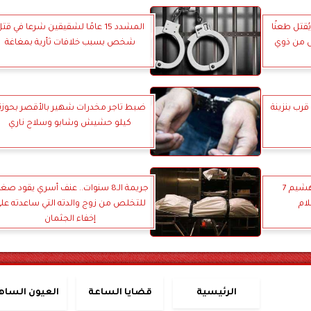
قتل طعنًا
المشدد 15 عامًا لشقيقين شرعا في قت
ل من ذوي
شخص بسبب خلافات ثأرية بمغاغة
رب بنزينة
ضبط تاجر مخدرات شهير بالأقصر بحوزت
كيلو حشيش وشابو وسلاح ناري
حبس سائق تريلا متهم بتهشيم 7
جريمة الـ8 سنوات.. عنف أسري يقود صغي
لام
للتخلص من زوج والدته التي ساعدته عل
إخفاء الجثمان
الرئيسية
قضايا الساعة
العيون الساه