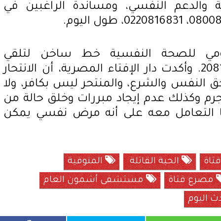
 والدعم النفسي، ومساندة الراغبين في
ي للصحة النفسية خط ساخن لتلقي
الاستفسارات النفسية 20818102. وأكدت دار الإفتاء المصرية، أن الانتحار
حق النفس والشرع، والمنتحر ليس بكافر، ولا
جرم وكذلك عدم إيجاد مبررات وخلق حالة من
ما التعامل معه على أنه مرض نفسي يمكن
فتاة
الحبة القاتلة
المنوفية
مصرع فتاة
مستشفى أشمون العام
ث اليوم