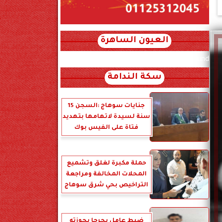
العيون الساهرة
xml_json/rss/~12.xml x0n not found
سكة الندامة
جنايات سوهاج :السجن 15
سنة لسيدة لاتهامها بتهديد
فتاة على الفيس بوك
حملة مكبرة لغلق وتشميع
المحلات المخالفة ومراجعة
التراخيص بحي شرق سوهاج
ضبط عامل بجرجا بحوزته