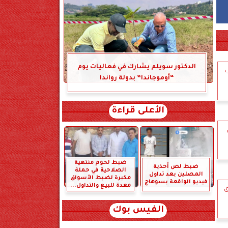
الدكتور سويلم يشارك في فعاليات يوم
ب
“أوموجاندا” بدولة رواندا
الأعلى قراءة
ضبط لحوم منتهية
ضبط لص أحذية
الصلاحية في حملة
المصلين بعد تداول
مكبرة لضبط الأسواق
فيديو الواقعة بسوهاج
معدة للبيع والتداول...
ق
الفيس بوك