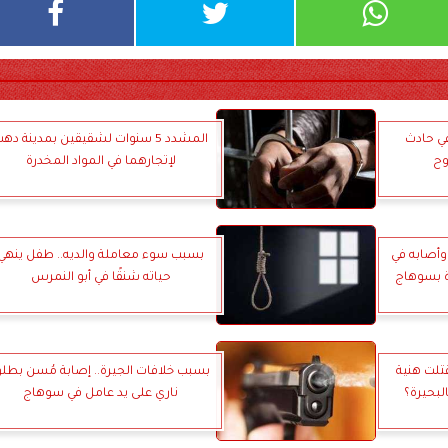
شخاص في حادث
المشدد 5 سنوات لشقيقين بمدينة ده
وح
لإتجارهما في المواد المخدرة
وأصابه في
بسبب سوء معاملة والديه.. طفل ينهي
ة بسوهاج
حياته شنقًا في أبو النمرس
تلت هنية
بسبب خلافات الجيرة.. إصابة مُسن بطل
لبحيرة؟
ناري على يد عامل في سوهاج