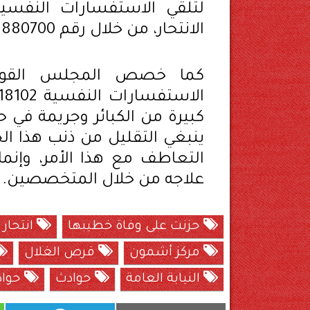
لتلقي الاستفسارات النفسية
الانتحار، من خلال رقم 08008880700، 0220816831، طول اليوم.
كما خصص المجلس القوم
كبيرة من الكبائر وجريمة في 
ينبغي التقليل من ذنب هذا ال
التعاطف مع هذا الأمر، وإن
علاجه من خلال المتخصصين.
حزنت على وفاة خطيبها
انتحار 
مركز أشمون
قرص الغلال
النيابة العامة
حوادث
حواد