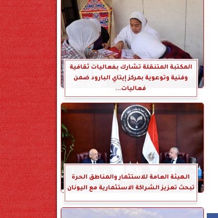
المكتبة المتنقلة تشارك بفعاليات ثقافية
وفنية وتوعوية بمركز إيتاي البارود ضمن
فعاليات...
الهيئة العامة للاستثمار والمناطق الحرة
تبحث تعزيز الشراكة الاستثمارية مع اليونان