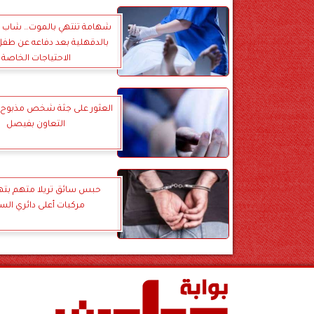
شهامة تنتهي بالموت… شاب يُ
بالدقهلية بعد دفاعه عن طف
الاحتياجات الخاصة
العثور على جثة شخص مذبوح ق
التعاون بفيصل
مركبات أعلى دائري الس