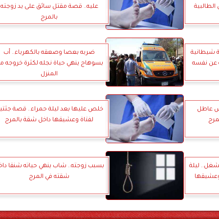
الطالبية
عليه.. قصة مقتل سائق على يد زوجته
بالمرج
ة شيطانية
ضربه بعصا وصعقه بالكهرباء.. أب
ة عن نفسه
بسوهاج ينهي حياة نجله لكثرة خروجه م
المنزل
بس عاطل
خلص عليها بعد ليلة حمراء.. قصة جثتي
مرج
لفتاة وعشيقها داخل شقة بالمرج
شغل.. ليلة
بسبب زوجته.. شاب ينهي حياته شنقا داخ
وعشيقها
شقته في المرج