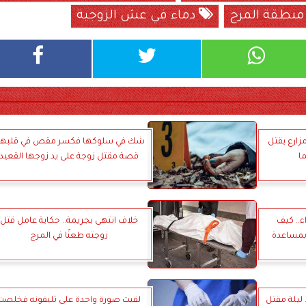
نطقة المرج
دماء في عش الزوجية
ارع يقتل
شك في سلوكها فكسر مقص في قلبها.
ا
قصة مقتل زوجة على يد زوجها القعيد
ء.. كيف
خلاف انتهى بجريمة.. حكاية عامل قتل
بمساعدة
زوجته طعنًا في المرج
ليلة مقتل
لقيت صورة واحدة على تليفونه فخلصت