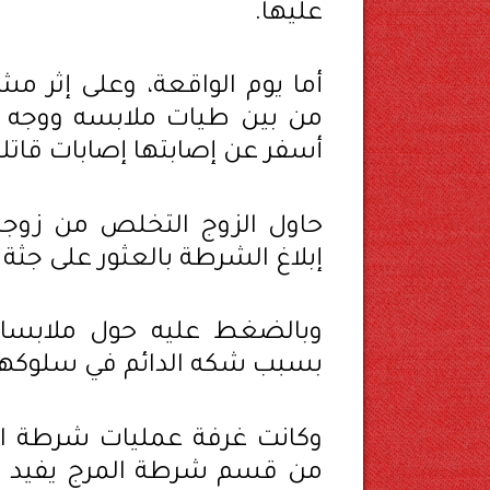
عليها.
أما يوم الواقعة، وعلى إثر مش
من بين طيات ملابسه ووجه إل
أسفر عن إصابتها إصابات قاتلة
حاول الزوج التخلص من زوجته
إبلاغ الشرطة بالعثور على جثة
وبالضغط عليه حول ملابسات 
بسبب شكه الدائم في سلوكها -
وكانت غرفة عمليات شرطة النج
من قسم شرطة المرج يفيد بو