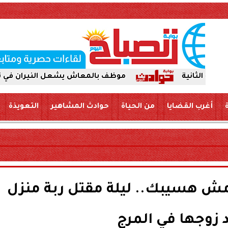
موظف بالمعاش يشعل النيران في نفسه ويفارق ا
أغرب القضايا
من الحياة
حوادث المشاهير
التعويذة
ش هسيبك.. ليلة مقتل ربة منزل
 زوجها في المرج