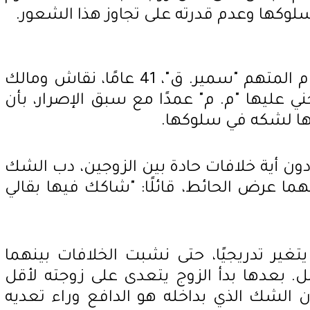
وكها وعدم قدرته على تجاوز هذا الشعور.
تفاصيل الواقعة تدور حول قيام المتهم "سمير. ق"، 41 عامًا، نقاش ومالك
ني عليها "م. م" عمدًا مع سبق الإصرار، بأن
لها لشكه في سلوكها.
ن أية خلافات حادة بين الزوجين، دب الشك
ا عرض الحائط، قائلًا: "شاكك فيها بقالي
تغير تدريجيًا، حتى نشبت الخلافات بينهما
. بعدها بدأ الزوج يتعدى على زوجته لأقل
 الشك الذي بداخله هو الدافع وراء تعديه