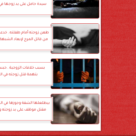
سيدة حامل على يد زوجها في 
طعن زوجته أمام طفلته.. خدع
من قاتل المرج لإبعاد الشبه
بسبب خلافات الزوجية ..ح
بتهمة قتل زوجته في ال
بيطلعلها الشقة وجوزها في ال
مقتل موظف على يد زوجته 