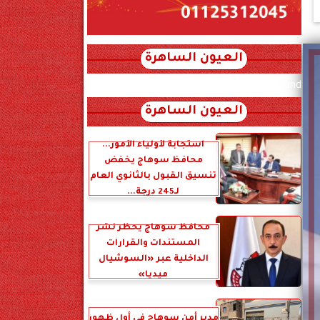
العيون الساهرة
xml_json/rss/~12.xml x0n not found
العيون الساهرة
استجابة لأولياء الأمور...
محافظ سوهاج يخفض
تنسيق القبول بالثانوي العام
لـ245 درجة...
محافظ سوهاج يحظر نشر
المستندات والقرارات
الداخلية عبر «السوشيال
ميديا»
مدير أمن سوهاج في أول ظهور