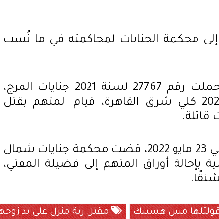
إلى محكمة الجنايات لمحاكمته في ما نُسب
وجاء في أوراق القضية التي حملت رقم 27767 لسنة 2021 جنايات المرج،
والمقيدة برقم 2814 لسنة 2021 كلي شرق القاهرة، قيام المتهم بقتل
قاتلة.
وعقب عدة جلسات، وتحديدًا في 23 مايو 2022، قضت محكمة جنايات شمال
ة بإحالة أوراق المتهم إلى فضيلة المفتي،
نقًا.
ولتلها مش هسيبك
مقتل ربة منزل على يد زوجه