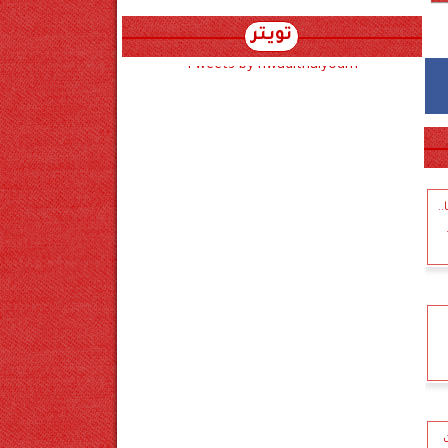
تويتر
Tweets by hwadithalyoum
.