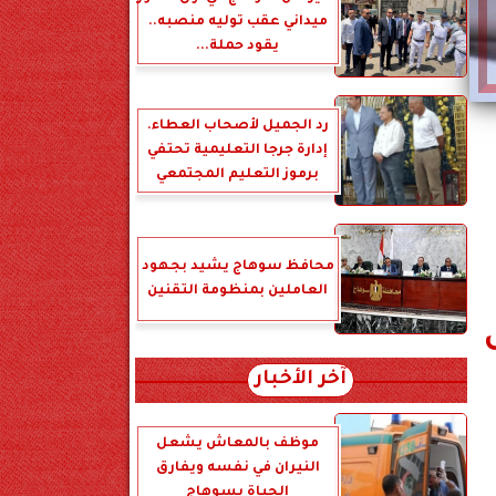
ميداني عقب توليه منصبه..
يقود حملة...
رد الجميل لأصحاب العطاء.
إدارة جرجا التعليمية تحتفي
برموز التعليم المجتمعي
محافظ سوهاج يشيد بجهود
العاملين بمنظومة التقنين
آخر الأخبار
موظف بالمعاش يشعل
النيران في نفسه ويفارق
الحياة بسوهاج