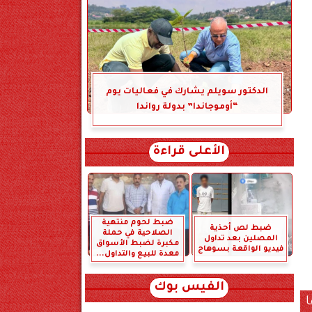
الدكتور سويلم يشارك في فعاليات يوم
“أوموجاندا” بدولة رواندا
الأعلى قراءة
ضبط لحوم منتهية
ضبط لص أحذية
الصلاحية في حملة
المصلين بعد تداول
مكبرة لضبط الأسواق
فيديو الواقعة بسوهاج
معدة للبيع والتداول...
الفيس بوك
ا