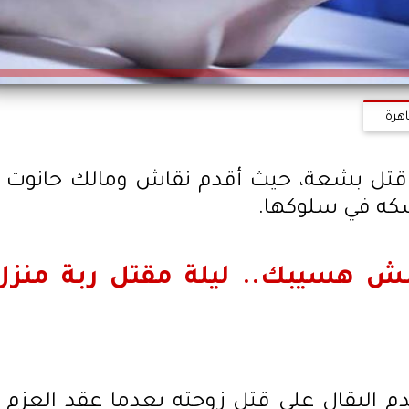
اهرة
تل بشعة، حيث أقدم نقاش ومالك حانوت
شكه في سلوكها.
ش هسيبك.. ليلة مقتل ربة منزل
م البقال على قتل زوجته بعدما عقد العزم