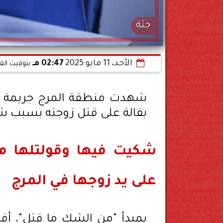
جثة
الأحد، 11 مايو 2025
02:47 مـ
بتوقيت الق
شهدت منطقة المرج جريمة ق
بقالة على قتل زوجته بسبب 
شكيت فيها وقولتلها م
على يد زوجها في المرج
بمبدأ "من الشك ما قتل"، أقد