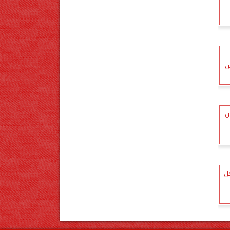
ن
ن
ل