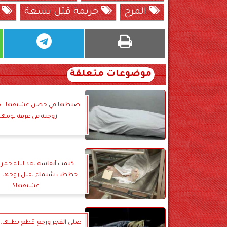
المرج
جريمة قتل بشعة
م
موضوعات متعلقة
ضبطها في حضن عشيقها.. مز
زوجته في غرفة نومهم
كتمت أنفاسه بعد ليلة حمرا
خططت شيماء لقتل زوجها 
عشيقها؟
صلى الفجر ورجع قطع بطنها.. 