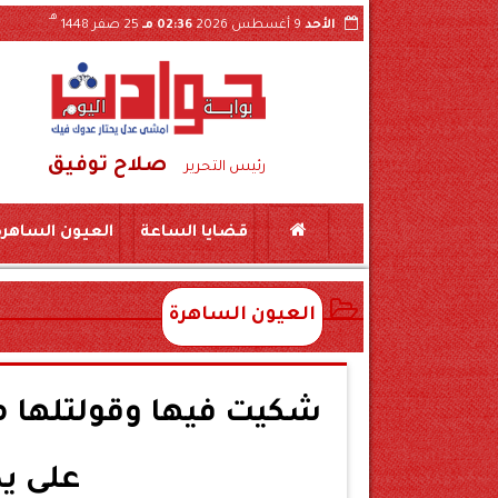
هـ
الأحد
9 أغسطس 2026
02:36 مـ
25 صفر 1448
صلاح توفيق
بول بالثانوي العام لـ245 درجة في مرحلته الثانية
رئيس التحرير
قضايا الساعة
العيون الساهرة
العيون الساهرة
شكيت فيها وقولتلها م
على يد