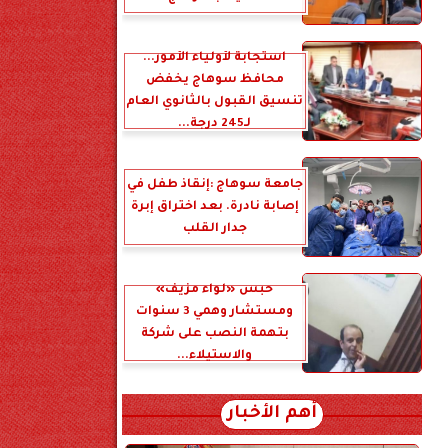
استجابة لأولياء الأمور...
محافظ سوهاج يخفض
تنسيق القبول بالثانوي العام
لـ245 درجة...
جامعة سوهاج :إنقاذ طفل في
إصابة نادرة. بعد اختراق إبرة
جدار القلب
حبس «لواء مزيف»
ومستشار وهمي 3 سنوات
بتهمة النصب على شركة
والاستيلاء...
أهم الأخبار