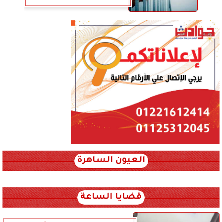
العيون الساهرة
xml_json/rss/~12.xml x0n not found
قضايا الساعة