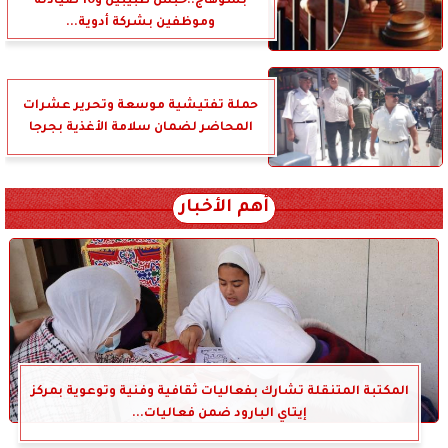
بسوهاج..حبس طبيبين و10 صيادلة
وموظفين بشركة أدوية...
حملة تفتيشية موسعة وتحرير عشرات
المحاضر لضمان سلامة الأغذية بجرجا
أهم الأخبار
المكتبة المتنقلة تشارك بفعاليات ثقافية وفنية وتوعوية بمركز
إيتاي البارود ضمن فعاليات...