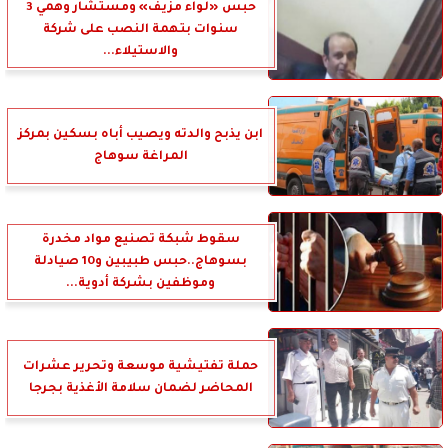
حبس «لواء مزيف» ومستشار وهمي 3
سنوات بتهمة النصب على شركة
والاستيلاء...
ابن يذبح والدته ويصيب أباه بسكين بمركز
المراغة سوهاج
سقوط شبكة تصنيع مواد مخدرة
بسوهاج..حبس طبيبين و10 صيادلة
وموظفين بشركة أدوية...
حملة تفتيشية موسعة وتحرير عشرات
المحاضر لضمان سلامة الأغذية بجرجا