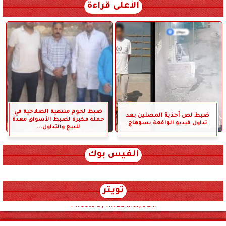
الأعلى قراءة
ضبط لحوم منتهية الصلاحية في
ضبط لص أحذية المصلين بعد
حملة مكبرة لضبط الأسواق معدة
تداول فيديو الواقعة بسوهاج
للبيع والتداول...
الفيس بوك
تويتر
Tweets by hwadithalyoum