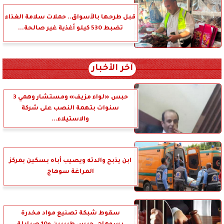
قبل طرحها بالأسواق.. حملات سلامة الغذاء
تضبط 530 كيلو أغذية غير صالحة...
آخر الأخبار
حبس «لواء مزيف» ومستشار وهمي 3
سنوات بتهمة النصب على شركة
والاستيلاء...
ابن يذبح والدته ويصيب أباه بسكين بمركز
المراغة سوهاج
سقوط شبكة تصنيع مواد مخدرة