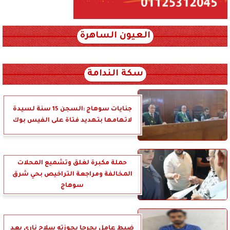
العيون الساهرة
xml_json/rss/~12.xml x0n not found
سكة الندامة
جنايات سوهاج :السجن 15 سنة لسيدة
لاتهامها بتهديد فتاة على الفيس بوك
حملة مكبرة لغلق وتشميع المحلات
المخالفة ومراجعة التراخيص بحي شرق
سوهاج
ضبط عامل بجرجا بحوزته سلاح ناري بعد