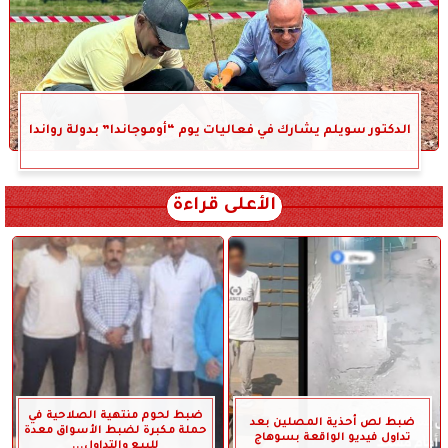
الدكتور سويلم يشارك في فعاليات يوم “أوموجاندا” بدولة رواندا
الأعلى قراءة
ضبط لحوم منتهية الصلاحية في
ضبط لص أحذية المصلين بعد
حملة مكبرة لضبط الأسواق معدة
تداول فيديو الواقعة بسوهاج
للبيع والتداول...