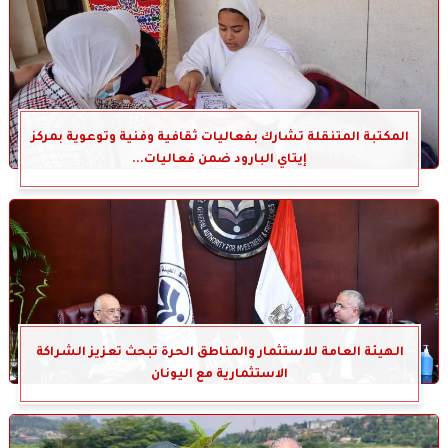
المكتبة المتنقلة تشارك بفعاليات ثقافية وفنية وتوعوية بمركز
إيتاي البارود ضمن فعاليات...
الهيئة العامة للاستثمار والمناطق الحرة تبحث تعزيز الشراكة
الاستثمارية مع اليونان