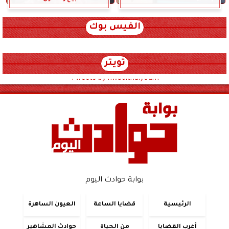
الفيس بوك
تويتر
Tweets by hwadithalyoum
بوابة حوادث اليوم
الرئيسية
قضايا الساعة
العيون الساهرة
أغرب القضايا
من الحياة
حوادث المشاهير