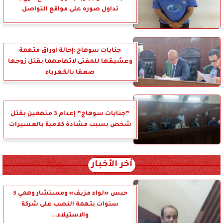
تداول صوره على مواقع التواصل
جنايات سوهاج :إحالة أوراق متهمة
وعشيقها للمفتى لاتهامهما بقتل زوجها
صعقا بالكهرباء
”جنايات سوهاج” إعدام 3 متهمين بقتل
شخص بسبب مشادة كلامية بالعسيرات
آخر الأخبار
حبس «لواء مزيف» ومستشار وهمي 3
سنوات بتهمة النصب على شركة
والاستيلاء...