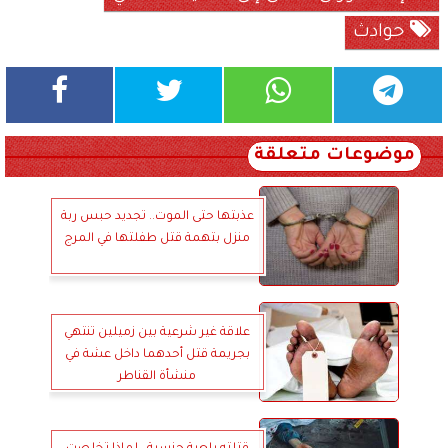
حوادث
موضوعات متعلقة
عذبتها حتى الموت.. تجديد حبس ربة
منزل بتهمة قتل طفلتها في المرج
علاقة غير شرعية بين زميلين تنتهي
بجريمة قتل أحدهما داخل عشة في
منشأة القناطر