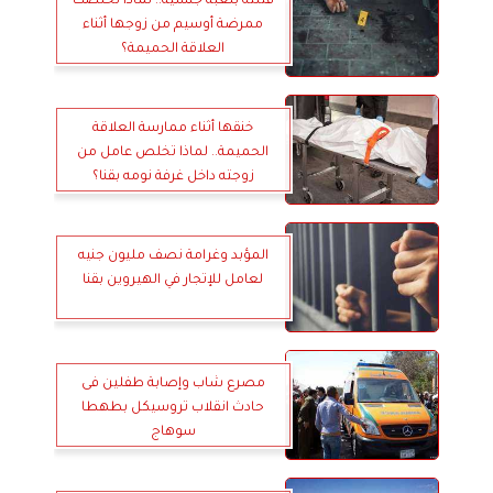
قتلته بلعبة جنسية.. لماذا تخلصت
ممرضة أوسيم من زوجها أثناء
العلاقة الحميمة؟
خنقها أثناء ممارسة العلاقة
الحميمة.. لماذا تخلص عامل من
زوجته داخل غرفة نومه بقنا؟
المؤبد وغرامة نصف مليون جنيه
لعامل للإتجار في الهيروين بقنا
مصرع شاب وإصابة طفلين فى
حادث انقلاب تروسيكل بطهطا
سوهاج