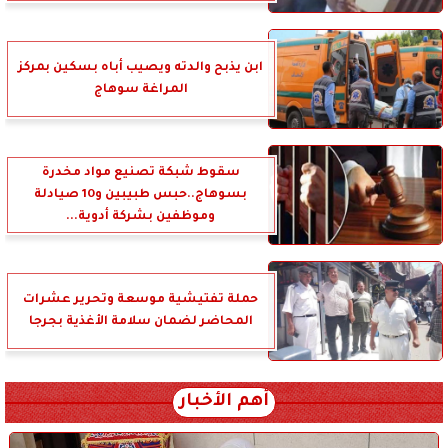
ابن يذبح والدته ويصيب أباه بسكين بمركز
المراغة سوهاج
سقوط شبكة تصنيع مواد مخدرة
بسوهاج..حبس طبيبين و10 صيادلة
وموظفين بشركة أدوية...
حملة تفتيشية موسعة وتحرير عشرات
المحاضر لضمان سلامة الأغذية بجرجا
أهم الأخبار