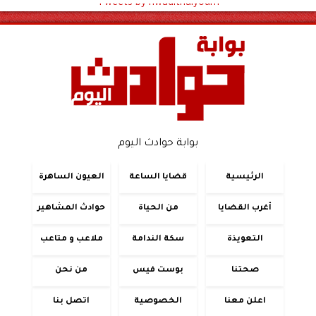
Tweets by hwadithalyoum
بوابة حوادث اليوم
الرئيسية
قضايا الساعة
العيون الساهرة
أغرب القضايا
من الحياة
حوادث المشاهير
التعويذة
سكة الندامة
ملاعب و متاعب
صحتنا
بوست فيس
من نحن
اعلن معنا
الخصوصية
اتصل بنا