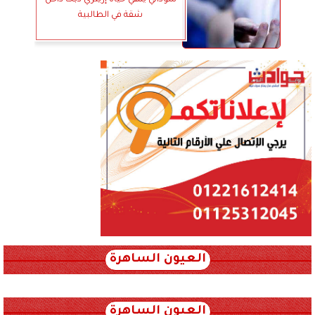
سوداني ينهي حياة إريتري ذبحًا داخل
شقة في الطالبية
العيون الساهرة
xml_json/rss/~12.xml x0n not found
العيون الساهرة