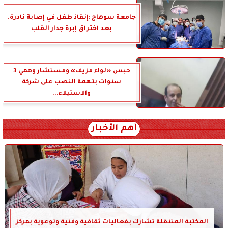
جامعة سوهاج :إنقاذ طفل في إصابة نادرة.
بعد اختراق إبرة جدار القلب
حبس «لواء مزيف» ومستشار وهمي 3
سنوات بتهمة النصب على شركة
والاستيلاء...
أهم الأخبار
المكتبة المتنقلة تشارك بفعاليات ثقافية وفنية وتوعوية بمركز