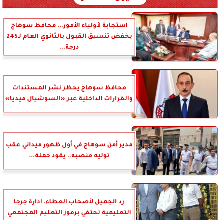
استجابة لأولياء الأمور... محافظ سوهاج
يخفض تنسيق القبول بالثانوي العام لـ245
درجة...
محافظ سوهاج يحظر نشر المستندات
والقرارات الداخلية عبر «السوشيال ميديا»
مدير أمن سوهاج في أول ظهور ميداني عقب
توليه منصبه.. يقود حملة...
رد الجميل لأصحاب العطاء. إدارة جرجا
التعليمية تحتفي برموز التعليم المجتمعي