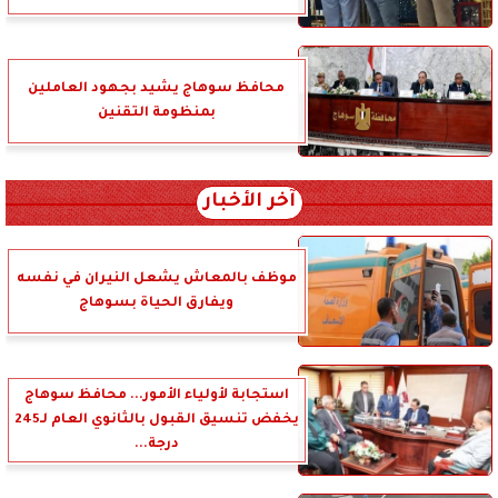
محافظ سوهاج يشيد بجهود العاملين
بمنظومة التقنين
آخر الأخبار
موظف بالمعاش يشعل النيران في نفسه
ويفارق الحياة بسوهاج
استجابة لأولياء الأمور... محافظ سوهاج
يخفض تنسيق القبول بالثانوي العام لـ245
درجة...