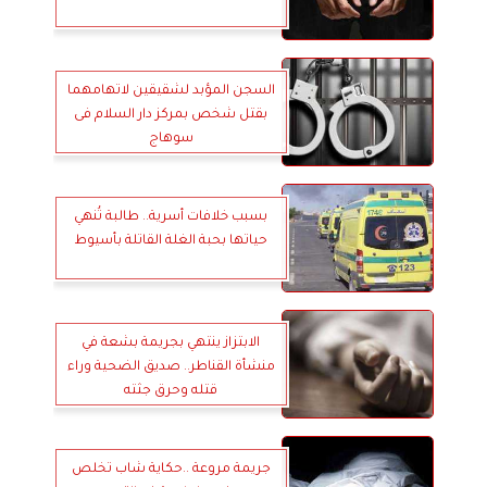
السجن المؤبد لشقيقين لاتهامهما
بقتل شخص بمركز دار السلام فى
سوهاج
بسبب خلافات أسرية.. طالبة تُنهي
حياتها بحبة الغلة القاتلة بأسيوط
الابتزاز ينتهي بجريمة بشعة في
منشأة القناطر.. صديق الضحية وراء
قتله وحرق جثته
جريمة مروعة ..حكاية شاب تخلص