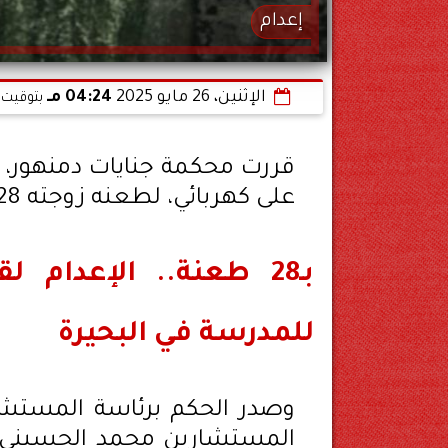
إعدام
الإثنين، 26 مايو 2025
04:24 مـ
بتوقيت 
على كهربائي، لطعنه زوجته 28 طعنة نافذة أمام أبنائها.
بـ28 طعنة.. الإعدام 
للمدرسة في البحيرة
وصدر الحكم برئاسة المستشا
المستشارين محمد الحسيني، 