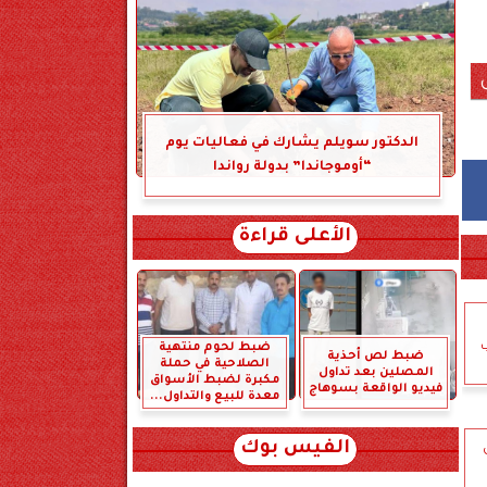
الدكتور سويلم يشارك في فعاليات يوم
“أوموجاندا” بدولة رواندا
الأعلى قراءة
ضبط لحوم منتهية
ضبط لص أحذية
الصلاحية في حملة
المصلين بعد تداول
مكبرة لضبط الأسواق
فيديو الواقعة بسوهاج
معدة للبيع والتداول...
الفيس بوك