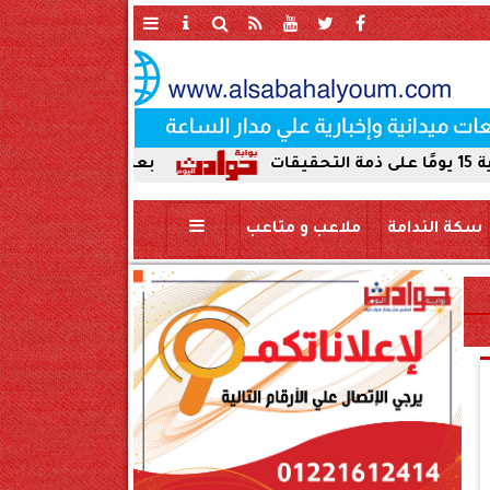
بعد ضبط حمير مذبوحة في محافظة س
سكة الندامة
ملاعب و متاعب