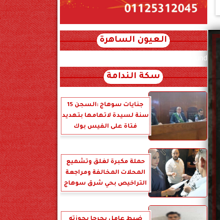
العيون الساهرة
xml_json/rss/~12.xml x0n not found
سكة الندامة
جنايات سوهاج :السجن 15
سنة لسيدة لاتهامها بتهديد
فتاة على الفيس بوك
حملة مكبرة لغلق وتشميع
المحلات المخالفة ومراجعة
التراخيص بحي شرق سوهاج
ضبط عامل بجرجا بحوزته