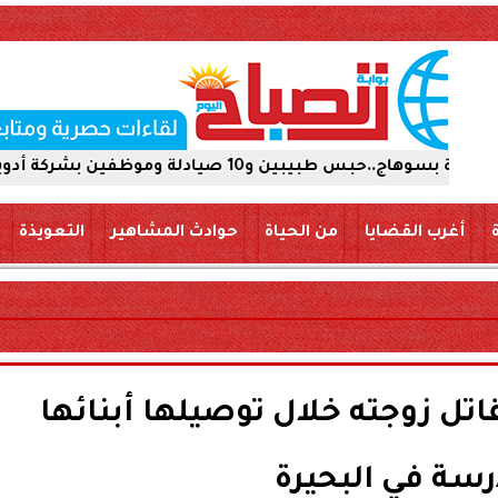
أدوية 15 يومًا على ذمة التحقيقات
أغرب القضايا
من الحياة
حوادث المشاهير
التعويذة
 لقاتل زوجته خلال توصيلها أبنائها
رسة في البحيرة