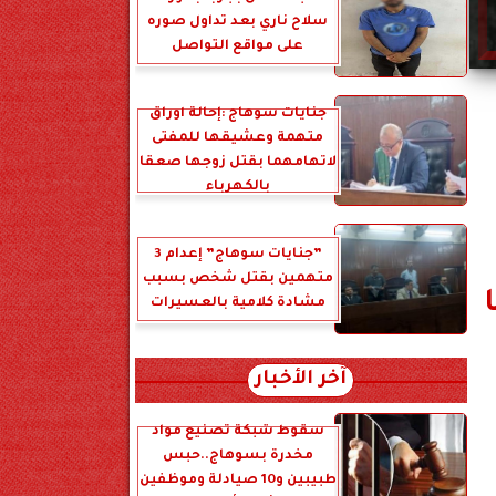
سلاح ناري بعد تداول صوره
على مواقع التواصل
جنايات سوهاج :إحالة أوراق
متهمة وعشيقها للمفتى
لاتهامهما بقتل زوجها صعقا
بالكهرباء
”جنايات سوهاج” إعدام 3
متهمين بقتل شخص بسبب
مشادة كلامية بالعسيرات
آخر الأخبار
سقوط شبكة تصنيع مواد
مخدرة بسوهاج..حبس
طبيبين و10 صيادلة وموظفين