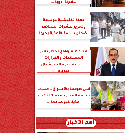
بشركة أدوية...
حملة تفتيشية موسعة
وتحرير عشرات المحاضر
لضمان سلامة الأغذية بجرجا
محافظ سوهاج يحظر نشر
المستندات والقرارات
الداخلية عبر «السوشيال
ميديا»
قبل طرحها بالأسواق.. حملات
سلامة الغذاء تضبط 530 كيلو
أغذية غير صالحة...
أهم الأخبار