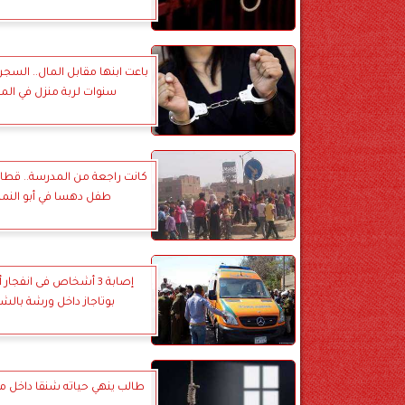
سنوات لربة منزل في ال
كانت راجعة من المدرسة.. قطار
طفل دهسا في أبو الن
إصابة 3 أشخاص فى انفجا
بوتاجاز داخل ورشة بالش
طالب ينهي حياته شنقا داخل من