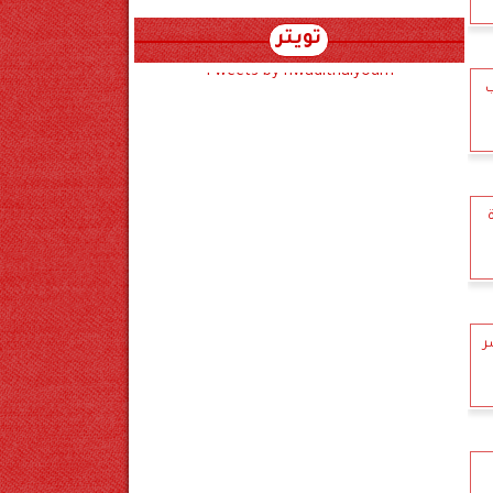
تويتر
Tweets by hwadithalyoum
ب
ة
ر