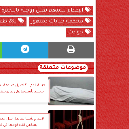
الإعدام للمتهم بقتل زوجته بالبحيرة
محكمة جنايات دمنهور
بـ28 طعنة
حوادث
موضوعات متعلقة
خيانة الدم.. تفاصيل صادمة ل
محمد بأسيوط على يد زوجته
الإعدام شنقا لعاطل قتل جدت
بسكين أثناء نومها في ق