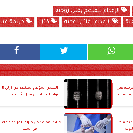
الإعدام للمتهم بقتل زوجته
الإعدام لقاتل زوجته
قتل
جريمة قتل
جريمة قتل
السجن المؤبد والمشدد من 3 إلى 5
 وشقيقه
سنوات للمتهمين بقتل شاب فى قليوب
ه بطعنها
جثة متعفنة داخل منزله.. لغز وفاة عامل
ليوب
في المنيا