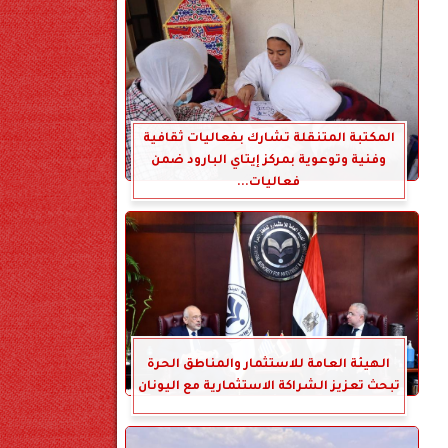
المكتبة المتنقلة تشارك بفعاليات ثقافية
وفنية وتوعوية بمركز إيتاي البارود ضمن
فعاليات...
الهيئة العامة للاستثمار والمناطق الحرة
تبحث تعزيز الشراكة الاستثمارية مع اليونان