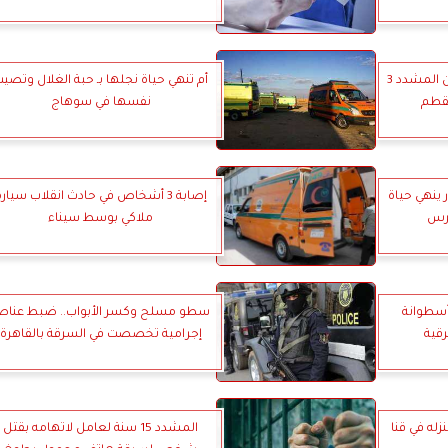
باعت ابنها مقابل المال.. السجن المشدد 3
أم تنهي حياة نجلها بـ حبة الغلال وتصي
مقطم
نفسها في سوهاج
 ينهي حياة
إصابة 3 أشخاص في حادث انقلاب سيار
مرس
ملاكي بوسط سيناء
ر أسطوانة
سطو مسلح وكسر الأبواب.. ضبط عناص
رقية
إجرامية تخصصت في السرقة بالقاهرة
زله في قنا
المشدد 15 سنة لعامل لاتهامه بقتل