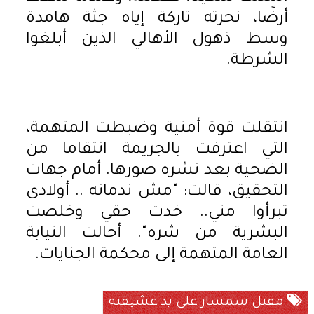
أرضًا، نحرته تاركة إياه جثة هامدة
وسط ذهول الأهالي الذين أبلغوا
الشرطة.
انتقلت قوة أمنية وضبطت المتهمة،
التي اعترفت بالجريمة انتقاما من
الضحية بعد نشره صورها. أمام جهات
التحقيق، قالت: "مش ندمانه .. أولادى
تبرأوا مني.. خدت حقي وخلصت
البشرية من شره". أحالت النيابة
العامة المتهمة إلى محكمة الجنايات.
مقتل سمسار على يد عشيقته