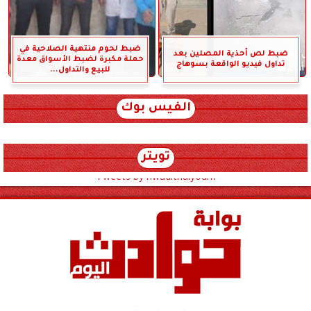
ضبط لحوم منتهية الصلاحية في
ضبط لص أحذية المصلين بعد
حملة مكبرة لضبط الأسواق معدة
تداول فيديو الواقعة بسوهاج
للبيع والتداول...
الفيس بوك
تويتر
Tweets by hwadithalyoum