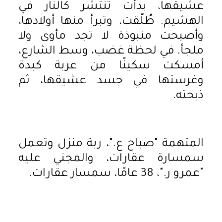
عشيقها، بدأت تنتشر كالنار في
الهشيم. طُلّقت، وتبرأ منها أولادها،
وأصبحت منبوذة لا تجد مأوى ولا
ملجأ. في لحظة غضب، وسط الشارع،
أمسكت سكينًا من عربة كبدة
وغرستها في جسد عشيقها، ثم
ذبحته.
المتهمة "صباح ع."، ربة منزل وتعمل
سمسارة عقارات، والمجني عليه
"عمرو ر."، 38 عامًا، سمسار عقارات.