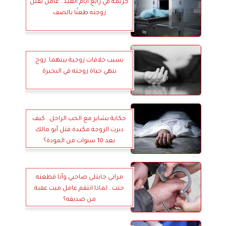
جريمة في رابع أيام العيد.. عامل يقتل
زوجته طعنًا بالصف
بسبب خلافات زوجية بينهما..زوج
ينهي حياة زوجته في البحيرة
حكاية بشاير مع الحب الراحل.. كيف
دبرت الزوجة مكيدة قتل أبو مالك
بعد 10 سنوات من المودة؟
مراتى جابتلى صاحبي وأنا قطعته
حتت.. لماذا انتقم عامل ميت عقبة
من صديقه؟