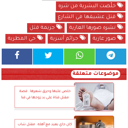
خلّصت البشرية من شره
قتل عشيقها في الشارع
نشره صورها العارية
جريمة قتل
صور عارية
جرائم أسرية
حي المطرية
موضوعات متعلقة
خلص عليها وحرق شعرها.. قصة
مقتل فتاة على يد زوجها في قنا
كان جاي يعيد مع أهله.. مقتل شاب