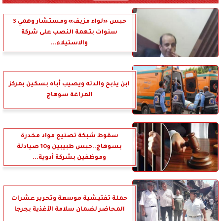
حبس «لواء مزيف» ومستشار وهمي 3
سنوات بتهمة النصب على شركة
والاستيلاء...
ابن يذبح والدته ويصيب أباه بسكين بمركز
المراغة سوهاج
سقوط شبكة تصنيع مواد مخدرة
بسوهاج..حبس طبيبين و10 صيادلة
وموظفين بشركة أدوية...
حملة تفتيشية موسعة وتحرير عشرات
المحاضر لضمان سلامة الأغذية بجرجا