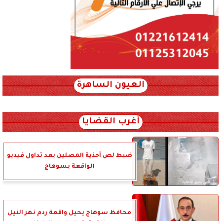
العيون الساهرة
xml_json/rss/~12.xml x0n not found
أغرب القضايا
ضبط لص أحذية المصلين بعد تداول فيديو
الواقعة بسوهاج
محافظ سوهاج يحيل واقعة ردم نهر النيل