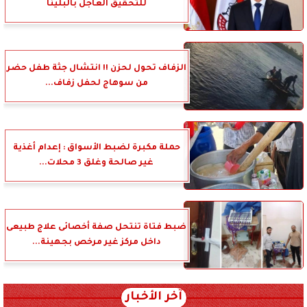
للتحقيق العاجل بالبلينا
الزفاف تحول لحزن !! انتشال جثة طفل حضر
من سوهاج لحفل زفاف...
حملة مكبرة لضبط الأسواق : إعدام أغذية
غير صالحة وغلق 3 محلات...
ضبط فتاة تنتحل صفة أخصائى علاج طبيعى
داخل مركز غير مرخص بجهينة...
آخر الأخبار